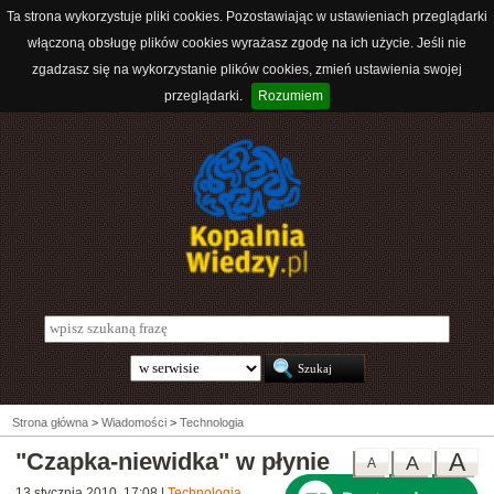
Ta strona wykorzystuje pliki cookies. Pozostawiając w ustawieniach przeglądarki
włączoną obsługę plików cookies wyrażasz zgodę na ich użycie. Jeśli nie
zgadzasz się na wykorzystanie plików cookies, zmień ustawienia swojej
przeglądarki.
Rozumiem
Strona główna
>
Wiadomości
>
Technologia
"Czapka-niewidka" w płynie
A
A
A
13 stycznia 2010, 17:08
|
Technologia