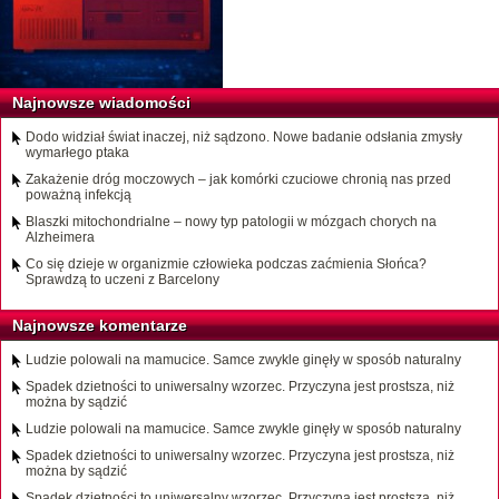
Najnowsze wiadomości
Dodo widział świat inaczej, niż sądzono. Nowe badanie odsłania zmysły
wymarłego ptaka
Zakażenie dróg moczowych – jak komórki czuciowe chronią nas przed
poważną infekcją
Blaszki mitochondrialne – nowy typ patologii w mózgach chorych na
Alzheimera
Co się dzieje w organizmie człowieka podczas zaćmienia Słońca?
Sprawdzą to uczeni z Barcelony
Najnowsze komentarze
Ludzie polowali na mamucice. Samce zwykle ginęły w sposób naturalny
Spadek dzietności to uniwersalny wzorzec. Przyczyna jest prostsza, niż
można by sądzić
Ludzie polowali na mamucice. Samce zwykle ginęły w sposób naturalny
Spadek dzietności to uniwersalny wzorzec. Przyczyna jest prostsza, niż
można by sądzić
Spadek dzietności to uniwersalny wzorzec. Przyczyna jest prostsza, niż