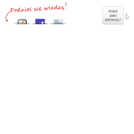
Poleć
jako
pierwszy !