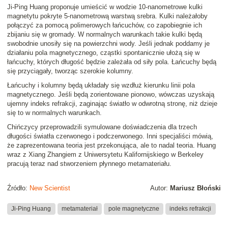
Ji-Ping Huang proponuje umieścić w wodzie 10-nanometrowe kulki
magnetytu pokryte 5-nanometrową warstwą srebra. Kulki należałoby
połączyć za pomocą polimerowych łańcuchów, co zapobiegnie ich
zbijaniu się w gromady. W normalnych warunkach takie kulki będą
swobodnie unosiły się na powierzchni wody. Jeśli jednak poddamy je
działaniu pola magnetycznego, cząstki spontanicznie ułożą się w
łańcuchy, których długość będzie zależała od siły pola. Łańcuchy będą
się przyciągały, tworząc szerokie kolumny.
Łańcuchy i kolumny będą układały się wzdłuż kierunku linii pola
magnetycznego. Jeśli będą zorientowane pionowo, wówczas uzyskają
ujemny indeks refrakcji, zaginając światło w odwrotną stronę, niż dzieje
się to w normalnych warunkach.
Chińczycy przeprowadzili symulowane doświadczenia dla trzech
długości światła czerwonego i podczerwonego. Inni specjaliści mówią,
że zaprezentowana teoria jest przekonująca, ale to nadal teoria. Huang
wraz z Xiang Zhangiem z Uniwersytetu Kalifornijskiego w Berkeley
pracują teraz nad stworzeniem płynnego metamateriału.
Źródło:
New Scientist
Autor:
Mariusz Błoński
Ji-Ping Huang
metamateriał
pole magnetyczne
indeks refrakcji