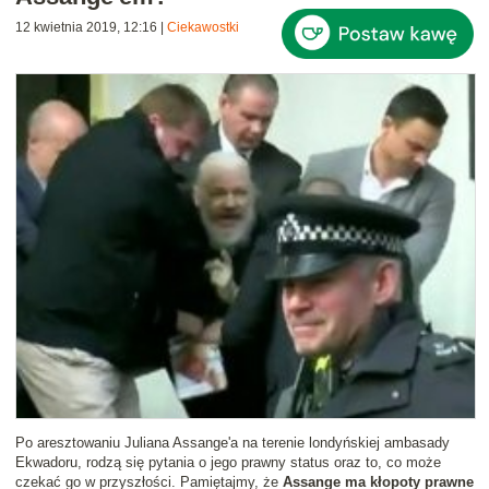
12 kwietnia 2019, 12:16
|
Ciekawostki
Po aresztowaniu Juliana Assange'a na terenie londyńskiej ambasady
Ekwadoru, rodzą się pytania o jego prawny status oraz to, co może
czekać go w przyszłości. Pamiętajmy, że
Assange ma kłopoty prawne