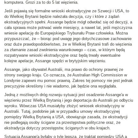
komputera. Grozi za to do 5 lat więzienia.
Jeśli pojawią się formalne wnioski ekstradycyjne ze Szwecji i USA, to
do Wielkiej Brytanii będzie należała decyzja, czy i które z żądań
ekstradycyjnych spełni. Assange będzie mógł odwołać się od decyzji, a
cała sprawa może potrwać wiele miesięcy, a nawet lat, jeśli mężczyzna
wniesie apelację do Europejskiego Trybunału Praw człowieka. Można
przypuszczać, że – biorąc pod uwagę jego dotychczasowe zachowanie
oraz duże prawdopodobieństwo, że w Wielkiej Brytanii trafi do więzienia
za złamanie zasad zwolnienia warunkowego – czas, w którym będą
rozpatrywane wnioski ekstradycyjne oraz będą trwały ewentualne
kolejne apelacje, Assange spędzi w brytyjskim więzieniu.
Assange, jako obywatel Australii, ma prawo do ochrony prawnej ze
strony swojego kraju. Co oznacza, że Australian High Commission w
Londynie zapewni mu pomoc prawną. Zakres tej pomocy nie jest jednak
precyzyjnie określony i nie wiadomo, jak będzie ona wyglądała.
Jedną z możliwych dróg rozwoju sytuacji jest osadzenie Assange'a w
więzieniu przez Wielką Brytanią i jego deportacja do Australii po odbyciu
wyroku. Wówczas USA musiałyby złożyć wniosek ekstradycyjny w
Australii. Tutaj, podobnie jak w przypadku umowy ekstradycyjnej
pomiędzy Wielką Brytanią a USA, obowiązuje zasada, że ekstradycji
nie podlegają osoby ścigane za przestępstwa polityczne oraz, że
ekstradycja dotyczy przestępstw, ściganych w obu krajach.
Sytuacja Assange'a byłaby o tyle lepsza, że traktat pomiędzy USA a