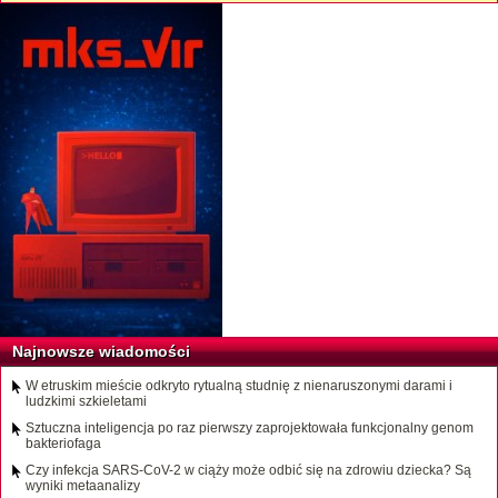
Najnowsze wiadomości
W etruskim mieście odkryto rytualną studnię z nienaruszonymi darami i
ludzkimi szkieletami
Sztuczna inteligencja po raz pierwszy zaprojektowała funkcjonalny genom
bakteriofaga
Czy infekcja SARS-CoV-2 w ciąży może odbić się na zdrowiu dziecka? Są
wyniki metaanalizy