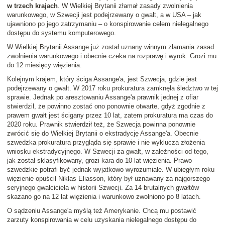
w trzech krajach
. W Wielkiej Brytanii złamał zasady zwolnienia
warunkowego, w Szwecji jest podejrzewany o gwałt, a w USA – jak
ujawniono po jego zatrzymaniu – o konspirowanie celem nielegalnego
dostępu do systemu komputerowego.
W Wielkiej Brytanii Assange już został uznany winnym złamania zasad
zwolnienia warunkowego i obecnie czeka na rozprawę i wyrok. Grozi mu
do 12 miesięcy więzienia.
Kolejnym krajem, który ściga Assange'a, jest Szwecja, gdzie jest
podejrzewany o gwałt. W 2017 roku prokuratura zamknęła śledztwo w tej
sprawie. Jednak po aresztowaniu Assange'a prawnik jednej z ofiar
stwierdził, że powinno zostać ono ponownie otwarte, gdyż zgodnie z
prawem gwałt jest ścigany przez 10 lat, zatem prokuratura ma czas do
2020 roku. Prawnik stwierdził też, że Szwecja powinna ponownie
zwrócić się do Wielkiej Brytanii o ekstradycję Assange'a. Obecnie
szwedzka prokuratura przygląda się sprawie i nie wyklucza złożenia
wniosku ekstradycyjnego. W Szwecji za gwałt, w zależności od tego,
jak został sklasyfikowany, grozi kara do 10 lat więzienia. Prawo
szwedzkie potrafi być jednak wyjatkowo wyrozumiałe. W ubiegłym roku
więzienie opuścił Niklas Eliasson, który był uznawany za najgorszego
seryjnego gwałciciela w historii Szwecji. Za 14 brutalnych gwałtów
skazano go na 12 lat więzienia i warunkowo zwolniono po 8 latach.
O sądzeniu Assange'a myślą też Amerykanie. Chcą mu postawić
zarzuty konspirowania w celu uzyskania nielegalnego dostępu do