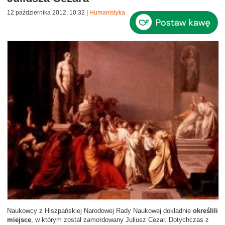
12 października 2012, 10:32
|
Humanistyka
Naukowcy z Hiszpańskiej Narodowej Rady Naukowej dokładnie
określili
miejsce
, w którym został zamordowany Juliusz Cezar. Dotychczas z