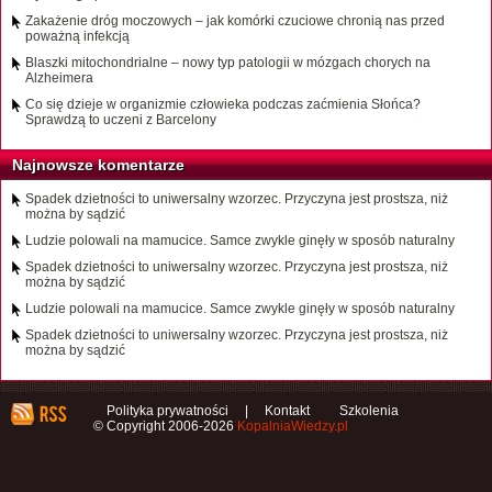
Zakażenie dróg moczowych – jak komórki czuciowe chronią nas przed
poważną infekcją
Blaszki mitochondrialne – nowy typ patologii w mózgach chorych na
Alzheimera
Co się dzieje w organizmie człowieka podczas zaćmienia Słońca?
Sprawdzą to uczeni z Barcelony
Najnowsze komentarze
Spadek dzietności to uniwersalny wzorzec. Przyczyna jest prostsza, niż
można by sądzić
Ludzie polowali na mamucice. Samce zwykle ginęły w sposób naturalny
Spadek dzietności to uniwersalny wzorzec. Przyczyna jest prostsza, niż
można by sądzić
Ludzie polowali na mamucice. Samce zwykle ginęły w sposób naturalny
Spadek dzietności to uniwersalny wzorzec. Przyczyna jest prostsza, niż
można by sądzić
Polityka prywatności
|
Kontakt
Szkolenia
© Copyright 2006-2026
KopalniaWiedzy.pl