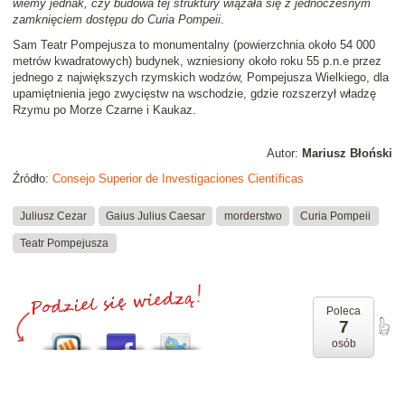
wiemy jednak, czy budowa tej struktury wiązała się z jednoczesnym
zamknięciem dostępu do Curia Pompeii
.
Sam Teatr Pompejusza to monumentalny (powierzchnia około 54 000
metrów kwadratowych) budynek, wzniesiony około roku 55 p.n.e przez
jednego z największych rzymskich wodzów, Pompejusza Wielkiego, dla
upamiętnienia jego zwycięstw na wschodzie, gdzie rozszerzył władzę
Rzymu po Morze Czarne i Kaukaz.
Autor:
Mariusz Błoński
Źródło:
Consejo Superior de Investigaciones Científicas
Juliusz Cezar
Gaius Julius Caesar
morderstwo
Curia Pompeii
Teatr Pompejusza
Poleca
7
osób