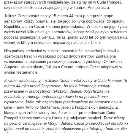
przekazów starożytnych wiedzieliśmy, że zginął on w Curia Pompeii,
czyli siedzibie Senatu znajdującej się w Teatrze Pompejusza.
Juliusz Cezar został zabity 15 marca 44 roku p.n.e przez grupę
senatorów, którzy obawiali się, że jego polityka doprowadzi do upadku
Republiki, a sam Cezar zostanie jedynowładcą. W spisku na jego życie
wzięło udział kilkudziesięciu senatorów, którzy zabili polityka sztyletami
podczas posiedzenia Senatu. Teraz, ponad 2000 lat po tym wydarzeniu,
wiemy, w którym dokładnie miejscu zginął Juliusz Cezar.
Hiszpańscy archeolodzy znaleźli pozostałości niewielkiej budowli o
szerokości trzech i wysokości ponad dwóch metrów. Została ona
wzniesiona na polecenie pierwszego cesarza rzymskiego Oktawiana
Augusta, wnuka siostry Juliusza Cezara, którego Cezar adoptował w
swoim testamencie.
Zawsze wiedzieliśmy, że Julisz Cezar został zabity w Curia Pompeii 15
marca 44 roku przed Chrystusem, bo takie informacje zostały
przekazane w starożytnych tekstach. Jednak dotychczas nie
znaleźliśmy żadnego materialnego dowodu na potwierdzenie
wydarzenia, które tak często było przedstawiane na obrazach czy w
kinie
- mówi Antonio Monterroso, jeden z hiszpańskich badaczy. Z
klasycznych źródeł wiemy też, że wiele lat po morderstwie Curia
Pompeii została zamknięta i stała się miejscem pamięci.
Teraz wiemy
na pewno, że miejsce, w którym Juliusz Cezar przewodniczył obradom i
gdzie upadł po ciosach, zostało zabudowane prostokątną strukturą. Nie