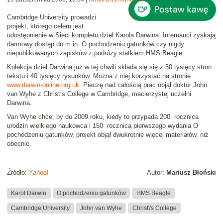
Cambridge University prowadzi
projekt, którego celem jest
udostępnienie w Sieci kompletu dzieł Karola Darwina
. Internauci zyskają
darmowy dostęp do m.in.
O pochodzeniu gatunków
czy nigdy
niepublikowanych zapisków z podróży statkiem HMS Beagle.
Kolekcja dzieł Darwina już w tej chwili składa się się z 50 tysięcy stron
tekstu i 40 tysięcy rysunków. Można z niej korzystać na stronie
www.darwin-online.org.uk
. Pieczę nad całością prac objął doktor John
van Wyhe z Christ’s College w Cambridge, macierzystej uczelni
Darwina.
Van Wyhe chce, by do 2009 roku, kiedy to przypada 200. rocznica
urodzin wielkiego naukowca i 150. rocznica pierwszego wydania
O
pochodzeniu gatunków
, projekt objął dwukrotnie więcej materiałów, niż
obecnie.
Źródło:
Yahoo!
Autor:
Mariusz Błoński
Karol Darwin
O pochodzeniu gatunków
HMS Beagle
Cambridge University
John van Wyhe
Christ\'s College