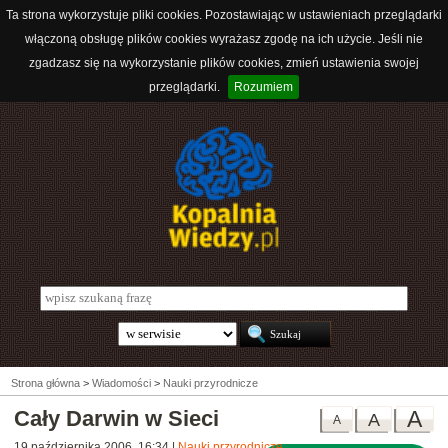
Ta strona wykorzystuje pliki cookies. Pozostawiając w ustawieniach przeglądarki
włączoną obsługę plików cookies wyrażasz zgodę na ich użycie. Jeśli nie
zgadzasz się na wykorzystanie plików cookies, zmień ustawienia swojej
przeglądarki.
Rozumiem
Strona główna
>
Wiadomości
>
Nauki przyrodnicze
Cały Darwin w Sieci
A
A
A
19 października 2006, 16:34
|
Nauki przyrodnicze