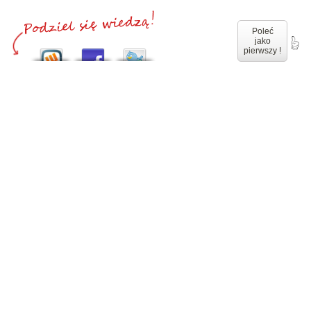
Poleć
jako
pierwszy !