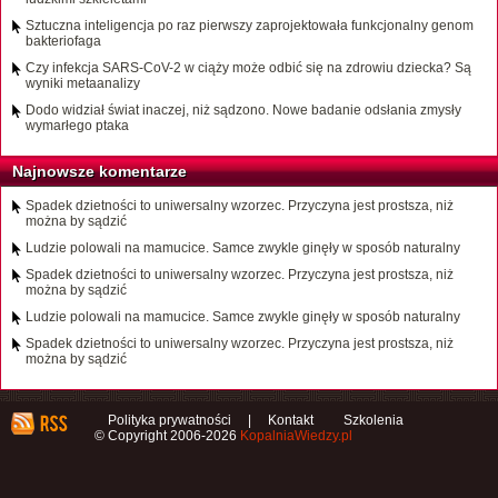
Sztuczna inteligencja po raz pierwszy zaprojektowała funkcjonalny genom
bakteriofaga
Czy infekcja SARS-CoV-2 w ciąży może odbić się na zdrowiu dziecka? Są
wyniki metaanalizy
Dodo widział świat inaczej, niż sądzono. Nowe badanie odsłania zmysły
wymarłego ptaka
Najnowsze komentarze
Spadek dzietności to uniwersalny wzorzec. Przyczyna jest prostsza, niż
można by sądzić
Ludzie polowali na mamucice. Samce zwykle ginęły w sposób naturalny
Spadek dzietności to uniwersalny wzorzec. Przyczyna jest prostsza, niż
można by sądzić
Ludzie polowali na mamucice. Samce zwykle ginęły w sposób naturalny
Spadek dzietności to uniwersalny wzorzec. Przyczyna jest prostsza, niż
można by sądzić
Polityka prywatności
|
Kontakt
Szkolenia
© Copyright 2006-2026
KopalniaWiedzy.pl