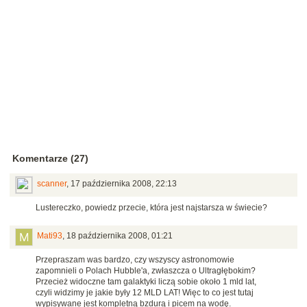
Komentarze (27)
scanner
,
17 października 2008, 22:13
Lustereczko, powiedz przecie, która jest najstarsza w świecie?
Mati93
,
18 października 2008, 01:21
Przepraszam was bardzo, czy wszyscy astronomowie
zapomnieli o Polach Hubble'a, zwłaszcza o Ultragłębokim?
Przecież widoczne tam galaktyki liczą sobie około 1 mld lat,
czyli widzimy je jakie były 12 MLD LAT! Więc to co jest tutaj
wypisywane jest kompletną bzdurą i picem na wodę.