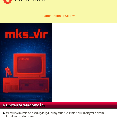
Patroni KopalniWiedzy
Najnowsze wiadomości
W etruskim mieście odkryto rytualną studnię z nienaruszonymi darami i
ludzkimi szkieletami