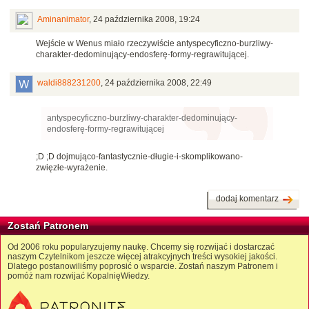
Aminanimator
,
24 października 2008, 19:24
Wejście w Wenus miało rzeczywiście antyspecyficzno-burzliwy-
charakter-dedominujący-endosferę-formy-regrawitującej.
waldi888231200
,
24 października 2008, 22:49
antyspecyficzno-burzliwy-charakter-dedominujący-
endosferę-formy-regrawitującej
;D ;D dojmująco-fantastycznie-długie-i-skomplikowano-
zwięzłe-wyrażenie.
dodaj komentarz
Zostań Patronem
Od 2006 roku popularyzujemy naukę. Chcemy się rozwijać i dostarczać
naszym Czytelnikom jeszcze więcej atrakcyjnych treści wysokiej jakości.
Dlatego postanowiliśmy poprosić o wsparcie. Zostań naszym Patronem i
pomóż nam rozwijać KopalnięWiedzy.