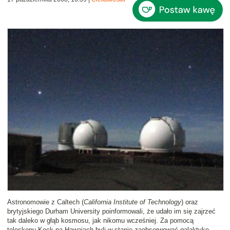
Astronomowie z Caltech (
California Institute of Technology
) oraz
brytyjskiego Durham University poinformowali, że udało im się zajrzeć
tak daleko w głąb kosmosu, jak nikomu wcześniej. Za pomocą
teleskopu Keck na Hawajach byli w stanie zaobserwować galaktykę,