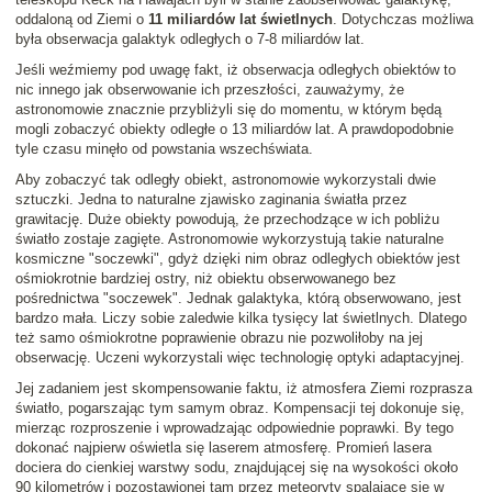
oddaloną od Ziemi o
11 miliardów lat świetlnych
. Dotychczas możliwa
była obserwacja galaktyk odległych o 7-8 miliardów lat.
Jeśli weźmiemy pod uwagę fakt, iż obserwacja odległych obiektów to
nic innego jak obserwowanie ich przeszłości, zauważymy, że
astronomowie znacznie przybliżyli się do momentu, w którym będą
mogli zobaczyć obiekty odległe o 13 miliardów lat. A prawdopodobnie
tyle czasu minęło od powstania wszechświata.
Aby zobaczyć tak odległy obiekt, astronomowie wykorzystali dwie
sztuczki. Jedna to naturalne zjawisko zaginania światła przez
grawitację. Duże obiekty powodują, że przechodzące w ich pobliżu
światło zostaje zagięte. Astronomowie wykorzystują takie naturalne
kosmiczne "soczewki", gdyż dzięki nim obraz odległych obiektów jest
ośmiokrotnie bardziej ostry, niż obiektu obserwowanego bez
pośrednictwa "soczewek". Jednak galaktyka, którą obserwowano, jest
bardzo mała. Liczy sobie zaledwie kilka tysięcy lat świetlnych. Dlatego
też samo ośmiokrotne poprawienie obrazu nie pozwoliłoby na jej
obserwację. Uczeni wykorzystali więc technologię optyki adaptacyjnej.
Jej zadaniem jest skompensowanie faktu, iż atmosfera Ziemi rozprasza
światło, pogarszając tym samym obraz. Kompensacji tej dokonuje się,
mierząc rozproszenie i wprowadzając odpowiednie poprawki. By tego
dokonać najpierw oświetla się laserem atmosferę. Promień lasera
dociera do cienkiej warstwy sodu, znajdującej się na wysokości około
90 kilometrów i pozostawionej tam przez meteoryty spalające się w