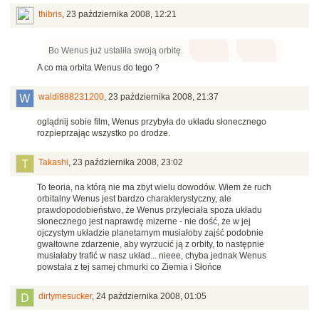
thibris
,
23 października 2008, 12:21
Bo Wenus już ustaliła swoją orbitę.
A co ma orbita Wenus do tego ?
waldi888231200
,
23 października 2008, 21:37
oglądnij sobie film, Wenus przybyła do układu słonecznego
rozpieprzając wszystko po drodze.
Takashi
,
23 października 2008, 23:02
To teoria, na którą nie ma zbyt wielu dowodów. Wiem że ruch
orbitalny Wenus jest bardzo charakterystyczny, ale
prawdopodobieństwo, że Wenus przyleciała spoza układu
słonecznego jest naprawdę mizerne - nie dość, że w jej
ojczystym układzie planetarnym musiałoby zajść podobnie
gwałtowne zdarzenie, aby wyrzucić ją z orbity, to następnie
musiałaby trafić w nasz układ... nieee, chyba jednak Wenus
powstała z tej samej chmurki co Ziemia i Słońce
dirtymesucker
,
24 października 2008, 01:05