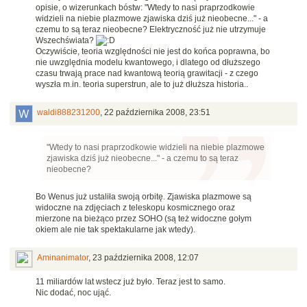
opisie, o wizerunkach bóstw: "Wtedy to nasi praprzodkowie
widzieli na niebie plazmowe zjawiska dziś już nieobecne..." - a
czemu to są teraz nieobecne? Elektryczność już nie utrzymuje
Wszechświata?
Oczywiście, teoria względności nie jest do końca poprawna, bo
nie uwzględnia modelu kwantowego, i dlatego od dłuższego
czasu trwają prace nad kwantową teorią grawitacji - z czego
wyszła m.in. teoria superstrun, ale to już dłuższa historia..
waldi888231200
,
22 października 2008, 23:51
"Wtedy to nasi praprzodkowie widzieli na niebie plazmowe
zjawiska dziś już nieobecne..." - a czemu to są teraz
nieobecne?
Bo Wenus już ustaliła swoją orbitę. Zjawiska plazmowe są
widoczne na zdjęciach z teleskopu kosmicznego oraz
mierzone na bieżąco przez SOHO (są też widoczne gołym
okiem ale nie tak spektakularne jak wtedy).
Aminanimator
,
23 października 2008, 12:07
11 miliardów lat wstecz już było. Teraz jest to samo.
Nic dodać, noc ująć.