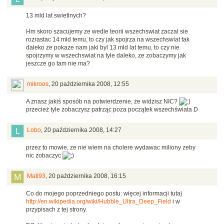
13 mld lat swietlnych?
Hm skoro szacujemy ze wedle teorii wszechswiat zaczal sie
rozrastac 14 mld temu, to czy jak spojrza na wszechswiat tak
daleko ze pokaze nam jaki byl 13 mld lat temu, to czy nie
spojrzymy w wszechswiat na tyle daleko, ze zobaczymy jak
jeszcze go tam nie ma?
mikroos
,
20 października 2008, 12:55
A znasz jakiś sposób na potwierdzenie, że widzisz NIC?
przecież tyle zobaczysz patrząc poza początek wszechświata D
Lobo
,
20 października 2008, 14:27
przez to mowie, ze nie wiem na cholere wydawac miliony zeby
nic zobaczyc
Mati93
,
20 października 2008, 16:15
Co do mojego poprzedniego postu: więcej informacji tutaj
http://en.wikipedia.org/wiki/Hubble_Ultra_Deep_Field
i w
przypisach z tej strony.