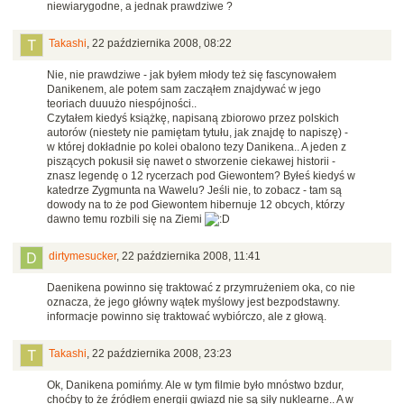
niewiarygodne, a jednak prawdziwe ?
Takashi
,
22 października 2008, 08:22
Nie, nie prawdziwe - jak byłem młody też się fascynowałem
Danikenem, ale potem sam zacząłem znajdywać w jego
teoriach duuużo niespójności..
Czytałem kiedyś książkę, napisaną zbiorowo przez polskich
autorów (niestety nie pamiętam tytułu, jak znajdę to napiszę) -
w której dokładnie po kolei obalono tezy Danikena.. A jeden z
piszących pokusił się nawet o stworzenie ciekawej historii -
znasz legendę o 12 rycerzach pod Giewontem? Byłeś kiedyś w
katedrze Zygmunta na Wawelu? Jeśli nie, to zobacz - tam są
dowody na to że pod Giewontem hibernuje 12 obcych, którzy
dawno temu rozbili się na Ziemi
dirtymesucker
,
22 października 2008, 11:41
Daenikena powinno się traktować z przymrużeniem oka, co nie
oznacza, że jego główny wątek myślowy jest bezpodstawny.
informacje powinno się traktować wybiórczo, ale z głową.
Takashi
,
22 października 2008, 23:23
Ok, Danikena pomińmy. Ale w tym filmie było mnóstwo bzdur,
choćby to że źródłem energii gwiazd nie są siły nuklearne.. A w