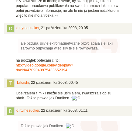
P.S. Uważam że to trochę dziwne, by szanująca się strona
popularnonaukowa publikowała na swoich ramach takie nie w
pełni prawdziwe informacje, no ale to nie ja jestem redaktorem
więc to nie moja troska ;-)
dirtymesucker
,
21 października 2008, 20:05
ale bzdura, sily elektromagnetyczne przyciagaja sie jak i
zarowno odpychaja wiec sily te sie rownowaza.
na początek polecam ci to:
http://video.google.com/videoplay?
docid=4709040975433652394
Takashi
,
22 października 2008, 00:45
Obejrzałem filmik i nieźle się uśmiałem, zwłaszcza z opisu
obok.. Toż to prawie jak Daniken :
dirtymesucker
,
22 października 2008, 01:11
Toż to prawie jak Daniken :