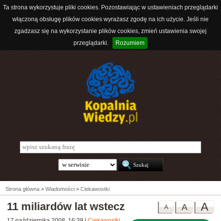
Ta strona wykorzystuje pliki cookies. Pozostawiając w ustawieniach przeglądarki
włączoną obsługę plików cookies wyrażasz zgodę na ich użycie. Jeśli nie
zgadzasz się na wykorzystanie plików cookies, zmień ustawienia swojej
przeglądarki.
Rozumiem
Strona główna
>
Wiadomości
>
Ciekawostki
11 miliardów lat wstecz
A
A
A
17 października 2008, 16:39
|
Ciekawostki