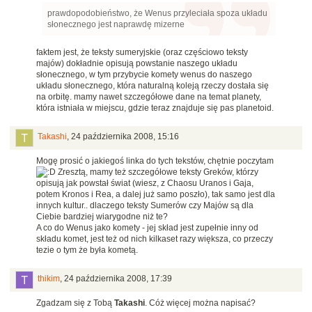
prawdopodobieństwo, że Wenus przyleciała spoza układu
słonecznego jest naprawdę mizerne
faktem jest, że teksty sumeryjskie (oraz częściowo teksty
majów) dokładnie opisują powstanie naszego układu
słonecznego, w tym przybycie komety wenus do naszego
układu słonecznego, która naturalną koleją rzeczy dostała się
na orbitę. mamy nawet szczegółowe dane na temat planety,
która istniała w miejscu, gdzie teraz znajduje się pas planetoid.
Takashi
,
24 października 2008, 15:16
Mogę prosić o jakiegoś linka do tych tekstów, chętnie poczytam
Zresztą, mamy też szczegółowe teksty Greków, którzy
opisują jak powstał świat (wiesz, z Chaosu Uranos i Gaja,
potem Kronos i Rea, a dalej już samo poszło), tak samo jest dla
innych kultur.. dlaczego teksty Sumerów czy Majów są dla
Ciebie bardziej wiarygodne niż te?
A co do Wenus jako komety - jej skład jest zupełnie inny od
składu komet, jest też od nich kilkaset razy większa, co przeczy
tezie o tym że była kometą.
thikim
,
24 października 2008, 17:39
Zgadzam się z Tobą
Takashi
. Cóż więcej można napisać?