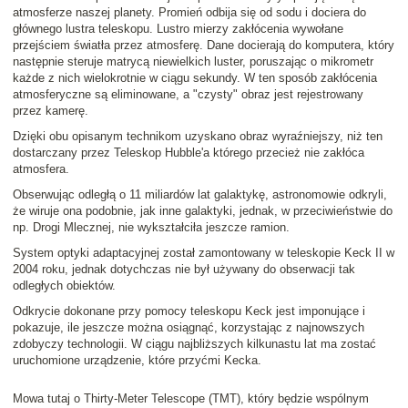
atmosferze naszej planety. Promień odbija się od sodu i dociera do
głównego lustra teleskopu. Lustro mierzy zakłócenia wywołane
przejściem światła przez atmosferę. Dane docierają do komputera, który
następnie steruje matrycą niewielkich luster, poruszając o mikrometr
każde z nich wielokrotnie w ciągu sekundy. W ten sposób zakłócenia
atmosferyczne są eliminowane, a "czysty" obraz jest rejestrowany
przez kamerę.
Dzięki obu opisanym technikom uzyskano obraz wyraźniejszy, niż ten
dostarczany przez Teleskop Hubble'a którego przecież nie zakłóca
atmosfera.
Obserwując odległą o 11 miliardów lat galaktykę, astronomowie odkryli,
że wiruje ona podobnie, jak inne galaktyki, jednak, w przeciwieństwie do
np. Drogi Mlecznej, nie wykształciła jeszcze ramion.
System optyki adaptacyjnej został zamontowany w teleskopie Keck II w
2004 roku, jednak dotychczas nie był używany do obserwacji tak
odległych obiektów.
Odkrycie dokonane przy pomocy teleskopu Keck jest imponujące i
pokazuje, ile jeszcze można osiągnąć, korzystając z najnowszych
zdobyczy technologii. W ciągu najbliższych kilkunastu lat ma zostać
uruchomione urządzenie, które przyćmi Kecka.
Mowa tutaj o Thirty-Meter Telescope (TMT), który będzie wspólnym