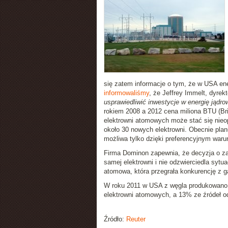
się zatem informacje o tym, że w USA en
informowaliśmy
, że Jeffrey Immelt, dyre
usprawiedliwić inwestycje w energię jądro
rokiem 2008 a 2012 cena miliona BTU (Bri
elektrowni atomowych może stać się nieo
około 30 nowych elektrowni. Obecnie planu
możliwa tylko dzięki preferencyjnym war
Firma Dominon zapewnia, że decyzja o z
samej elektrowni i nie odzwierciedla sytu
atomowa, która przegrała konkurencję z 
W roku 2011 w USA z węgla produkowano 
elektrowni atomowych, a 13% ze źródeł o
Źródło:
Reuter