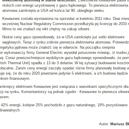
elektrownię atomową w stanie Wisconsin
. Elektrownia Kewaunee padła o
niskich cen energii uzyskiwanej z gazu łupkowego. To pierwsza elektrownia
atomowa zamknięta w USA od końca lat 90. ubiegłego wieku.
Kewaunee została wystawiona na sprzedaż w kwietniu 2011 roku. Dwa mies
wcześniej Nuclear Regulatory Commission przedłużyła jej licencję do 2033 
Mimo to nie znalazł się nikt chętny na zakup siłowni.
Niskie ceny gazu spowodowały, że w USA zamknięto już setki elektrowni
węglowych. Teraz z rynku zniknie pierwsza elektrownia atomowa. Potwierdz
ergetyka jądrowa może znaleźć się w odwrocie. Na początku sierpnia
ktor wykonawczy firmy General Electric wywołał poruszenie mówiąc, iż
trudno j
wą
. Coraz powszechniejsze wydobycie gazu łupkowego spowodowało, że po
tish Thermal Unit) spadła z 13 do 3 dolarów. W tej sytuacji budowanie koszt
płacalne. Zanim ceny energii zaczęły spadać różne firmy planowały budowę
je się, że do roku 2020 powstanie jedynie 5 elektrowni, a ich budowa będzie
unkom finansowym.
amknięcy elektrowni Kewaunee jest związana z warunkami specyficznymi dla
acji na rynku. Komentantorzy są jednak zgodni - Kewaunee to pierwsza siłown
gazem.
42% energii, kolejne 25% pochodziło z gazu naturalnego, 19% pozyskiwano 
dnawialnych.
Autor:
Mariusz B