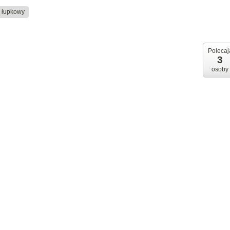
 łupkowy
Polecaj
3
osoby