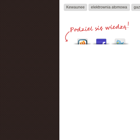
Kewaunee
elektrownia atomowa
gaz