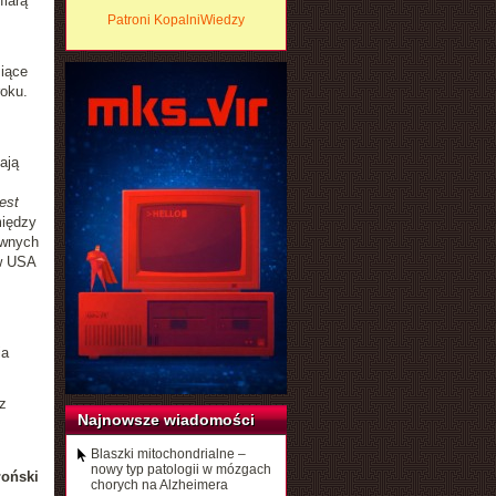
fiarą
Patroni KopalniWiedzy
iące
roku.
ają
est
między
ownych
 w USA
ia
z
Najnowsze wiadomości
Blaszki mitochondrialne –
nowy typ patologii w mózgach
łoński
chorych na Alzheimera