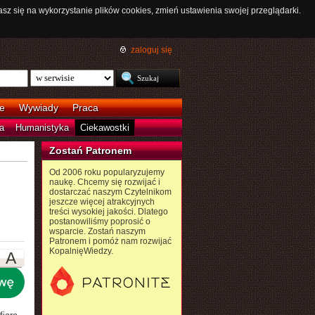
asz się na wykorzystanie plików cookies, zmień ustawienia swojej przeglądarki.
zaloguj się
e
Wywiady
Praca
a
Humanistyka
Ciekawostki
Zostań Patronem
Od 2006 roku popularyzujemy
naukę. Chcemy się rozwijać i
dostarczać naszym Czytelnikom
jeszcze więcej atrakcyjnych
treści wysokiej jakości. Dlatego
postanowiliśmy poprosić o
wsparcie. Zostań naszym
Patronem i pomóż nam rozwijać
KopalnięWiedzy.
A