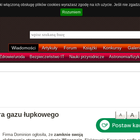
ki włączoną obsługę plików cookies wyrażasz zgodę na ich użycie. Jeśli nie zgadz
Rozumiem
Wiadomości
Artykuły
Forum
Książki
Konkursy
Galeri
Zdrowie/uroda
Bezpieczeństwo IT
Nauki przyrodnicze
Astronomia/fizyk
ra gazu łupkowego
A
A
Firma Dominion ogłosiła, że
zamknie swoją