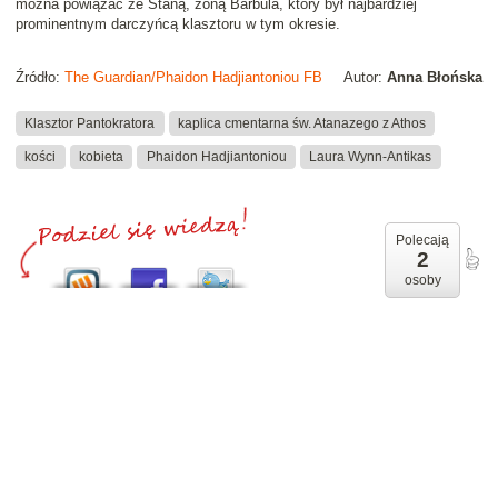
można powiązać ze Staną, żoną Barbula, który był najbardziej
prominentnym darczyńcą klasztoru w tym okresie.
Źródło:
The Guardian/Phaidon Hadjiantoniou FB
Autor:
Anna Błońska
Klasztor Pantokratora
kaplica cmentarna św. Atanazego z Athos
kości
kobieta
Phaidon Hadjiantoniou
Laura Wynn-Antikas
Polecają
2
osoby