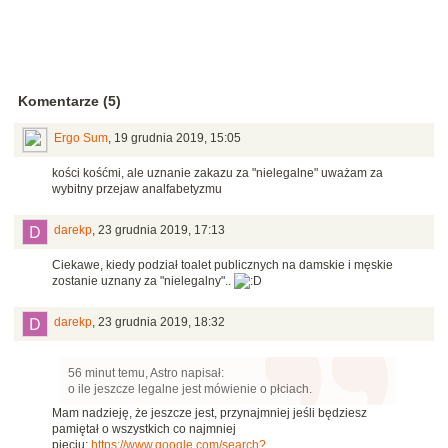
Komentarze (5)
Ergo Sum
,
19 grudnia 2019, 15:05
kości kośćmi, ale uznanie zakazu za "nielegalne" uważam za
wybitny przejaw analfabetyzmu
darekp
,
23 grudnia 2019, 17:13
Ciekawe, kiedy podział toalet publicznych na damskie i męskie
zostanie uznany za "nielegalny"..
darekp
,
23 grudnia 2019, 18:32
56 minut temu, Astro napisał:
o ile jeszcze legalne jest mówienie o płciach.
Mam nadzieję, że jeszcze jest, przynajmniej jeśli będziesz
pamiętał o wszystkich co najmniej
pięciu:
https://www.google.com/search?