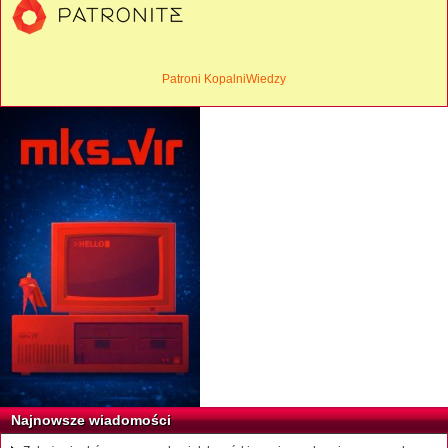
Patroni KopalniWiedzy
Najnowsze wiadomości