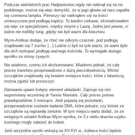
Podczas wieloletnich prac Hadjiantoniou nigdy nie natknął się na nic
podobnego, można się więc domyślić, że w jego głowie od razu zapaliła
się czerwona lampka.
Pierwszy raz natknąłem się na kości
umieszczone pod podłogą kaplicy. To bardzo ciekawe, skontaktowałem
się więc ze specjalistami, między innymi z Laurą. Jedno jest pewne, ci
ludzie nie trafiliby tutaj, gdyby nie byli ważni dla klasztoru
.
Wynn-Antikas dodaje, że choć nie odkryto czaszek, pod podłogą
znajdowało się 7 żuchw. [...]
Ludzie ci byli na tyle ważni, że warto było
dla nich rozkopać podłogę ważnego kościoła. To wymagało dużego
wysiłku ze strony żywych
.
Nie wiadomo, czemu ich ekshumowano. Wiadomo jednak, że cały
proces transferu przeprowadzono z dużą pieczołowitością. Wśród
szczątków znajdowały się bowiem mniejsze kości, które z łatwością
można zgubić lub przeoczyć.
Datowanie ujawni kolejny element układanki
. Zajmuje się nim
wspomniany wcześniej dr Yannis Maniatis.
Cały proces potrwa
prawdopodobnie 3 miesiące
. Jeśli pojawią się przesłanki,
przeprowadzone zostanie badanie DNA, które pokaże, czy któreś ze
szczątków są naprawdę żeńskie. W tym miejscu warto dodać, że ze
wstępnych ustaleń Antikas-Wynn wynika, że 3 z wielu okazów szpiku
kostnego mogły należeć do kobiet.
Jeśli wszystkie wyniki wskażą na XV-XVI w., kobiece kości będzie