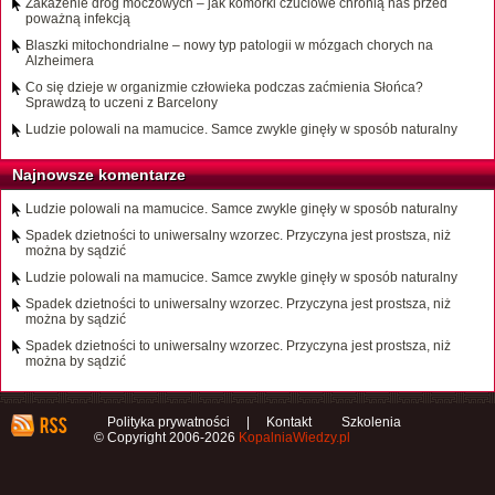
Zakażenie dróg moczowych – jak komórki czuciowe chronią nas przed
poważną infekcją
Blaszki mitochondrialne – nowy typ patologii w mózgach chorych na
Alzheimera
Co się dzieje w organizmie człowieka podczas zaćmienia Słońca?
Sprawdzą to uczeni z Barcelony
Ludzie polowali na mamucice. Samce zwykle ginęły w sposób naturalny
Najnowsze komentarze
Ludzie polowali na mamucice. Samce zwykle ginęły w sposób naturalny
Spadek dzietności to uniwersalny wzorzec. Przyczyna jest prostsza, niż
można by sądzić
Ludzie polowali na mamucice. Samce zwykle ginęły w sposób naturalny
Spadek dzietności to uniwersalny wzorzec. Przyczyna jest prostsza, niż
można by sądzić
Spadek dzietności to uniwersalny wzorzec. Przyczyna jest prostsza, niż
można by sądzić
Polityka prywatności
|
Kontakt
Szkolenia
© Copyright 2006-2026
KopalniaWiedzy.pl