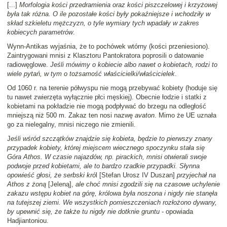
[...]
Morfologia kości przedramienia oraz kości piszczelowej i krzyżowej
była tak różna. O ile pozostałe kości były pokaźniejsze i wchodziły w
skład szkieletu mężczyzn, o tyle wymiary tych wpadały w zakres
kobiecych parametrów
.
Wynn-Antikas wyjaśnia, że to pochówek wtórny (kości przeniesiono).
Zaintrygowani mnisi z Klasztoru Pantokratora poprosili o datowanie
radiowęglowe.
Jeśli mówimy o kobiecie albo nawet o kobietach, rodzi to
wiele pytań, w tym o tożsamość właścicielki/właścicielek
.
Od 1060 r. na terenie półwyspu nie mogą przebywać kobiety (hoduje się
tu nawet zwierzęta wyłącznie płci męskiej). Obecnie łodzie i statki z
kobietami na pokładzie nie mogą podpływać do brzegu na odległość
mniejszą niż 500 m. Zakaz ten nosi nazwę
avaton
. Mimo że UE uznała
go za nielegalny, mnisi niczego nie zmienili.
J
eśli wśród szczątków znajdzie się kobieta, będzie to pierwszy znany
przypadek kobiety, której miejscem wiecznego spoczynku stała się
Góra Athos. W czasie najazdów, np. pirackich, mnisi otwierali swoje
podwoje przed kobietami, ale to bardzo rzadkie przypadki. Słynna
opowieść głosi, że serbski kró
l [Stefan Urosz IV Duszan]
przyjechał na
Athos z żoną
[Jeleną],
ale choć mnisi zgodzili się na czasowe uchylenie
zakazu wstępu kobiet na górę, królowa była noszona i nigdy nie stanęła
na tutejszej ziemi. We wszystkich pomieszczeniach rozłożono dywany,
by upewnić się, że także tu nigdy nie dotknie gruntu
- opowiada
Hadjiantoniou.