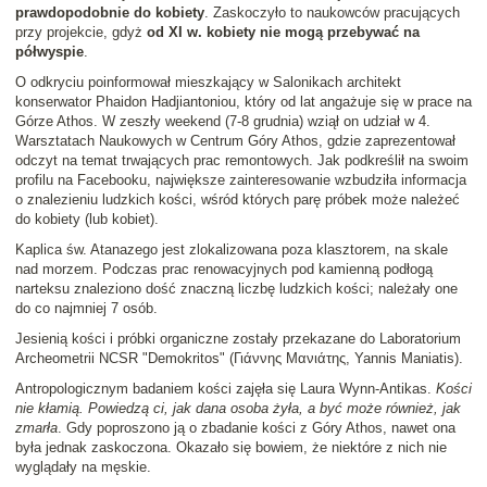
prawdopodobnie do kobiety
. Zaskoczyło to naukowców pracujących
przy projekcie, gdyż
od XI w. kobiety nie mogą przebywać na
półwyspie
.
O odkryciu poinformował mieszkający w Salonikach architekt
konserwator Phaidon Hadjiantoniou, który od lat angażuje się w prace na
Górze Athos. W zeszły weekend (7-8 grudnia) wziął on udział w 4.
Warsztatach Naukowych w Centrum Góry Athos, gdzie zaprezentował
odczyt na temat trwających prac remontowych. Jak podkreślił na swoim
profilu na Facebooku, największe zainteresowanie wzbudziła informacja
o znalezieniu ludzkich kości, wśród których parę próbek może należeć
do kobiety (lub kobiet).
Kaplica św. Atanazego jest zlokalizowana poza klasztorem, na skale
nad morzem. Podczas prac renowacyjnych pod kamienną podłogą
narteksu znaleziono dość znaczną liczbę ludzkich kości; należały one
do co najmniej 7 osób.
Jesienią kości i próbki organiczne zostały przekazane do Laboratorium
Archeometrii NCSR "Demokritos" (Γιάννης Μανιάτης, Yannis Maniatis).
Antropologicznym badaniem kości zajęła się Laura Wynn-Antikas.
Kości
nie kłamią. Powiedzą ci, jak dana osoba żyła, a być może również, jak
zmarła
. Gdy poproszono ją o zbadanie kości z Góry Athos, nawet ona
była jednak zaskoczona. Okazało się bowiem, że niektóre z nich nie
wyglądały na męskie.