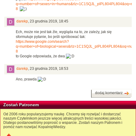
q=number+of+sexes+in+humans&rlz=1C1SQJL_plPL804PL804&oq=nu&aq
8
darekp
,
23 grudnia 2019, 18:45
Ech, może nie jest tak źle, wygląda na to, ze zależy, jak się
sformułuje pytanie, bo jeśli spróbować tak:
https://www.google.com/search?
q=number+of+biological+sexes&rlz=1C1SQJL_plPL804PL804&oq=numb&a
8
to Google odpowiada, że dwa
darekp
,
23 grudnia 2019, 18:53
Ano, prawda
dodaj komentarz
Zostań Patronem
Od 2006 roku popularyzujemy naukę. Chcemy się rozwijać i dostarczać
naszym Czytelnikom jeszcze więcej atrakcyjnych treści wysokiej jakości.
Dlatego postanowiliśmy poprosić o wsparcie. Zostań naszym Patronem i
pomóż nam rozwijać KopalnięWiedzy.