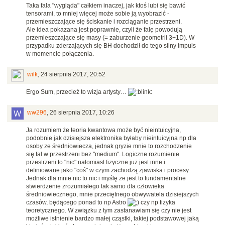
Taka fala "wygląda" całkiem inaczej, jak ktoś lubi się bawić
tensorami, to mniej więcej może sobie ją wyobrazić -
przemieszczające się ściskanie i rozciąganie przestrzeni.
Ale idea pokazana jest poprawnie, czyli że falę powodują
przemieszczające się masy (= zaburzenie geometrii 3+1D). W
przypadku zderzających się BH dochodził do tego silny impuls
w momencie połączenia.
wilk
,
24 sierpnia 2017, 20:52
Ergo Sum, przecież to wizja artysty…
ww296
,
26 sierpnia 2017, 10:26
Ja rozumiem że teoria kwantowa może być nieintuicyjna,
podobnie jak dzisiejsza elektronika byłaby nieintuicyjna np dla
osoby ze średniowiecza, jednak gryzie mnie to rozchodzenie
się fal w przestrzeni bez "medium". Logiczne rozumienie
przestrzeni to "nic" natomiast fizyczne już jest inne i
definiowane jako "coś" w czym zachodzą zjawiska i procesy.
Jednak dla mnie nic to nic i myślę że jest to fundamentalne
stwierdzenie zrozumiałego tak samo dla człowieka
średniowiecznego, mnie przeciętnego obwywatela dzisiejszych
czasów, będącego ponad to np Astro
czy np fizyka
teoretycznego. W związku z tym zastanawiam się czy nie jest
możliwe istnienie bardzo małej cząstki, takiej podstawowej jaką