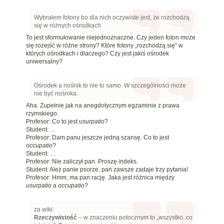
Wybrałem fotony bo dla nich oczywiste jest, że rozchodzą
się w różnych ośrodkach
To jest sformułowanie niejednoznaczne. Czy jeden foton może
się rozejść w różne strony? Które fotony „rozchodzą się” w
których ośrodkach i dlaczego? Czy jest jakiś ośrodek
uniwersalny?
Ośrodek a nośnik to nie to samo. W szczególności może
nie być nośnika.
Aha. Zupełnie jak na anegdotycznym egzaminie z prawa
rzymskiego.
Profesor: Co to jest
usurpatio
?
Student: …
Profesor: Dam panu jeszcze jedną szansę. Co to jest
occupatio
?
Student: …
Profesor: Nie zaliczył pan. Proszę indeks.
Student: Ależ panie psorze, pan zawsze zadaje trzy pytania!
Profesor: Hmm, ma pan rację. Jaka jest różnica między
usurpatio
a
occupatio
?
za wiki:
Rzeczywistość
– w znaczeniu potocznym to „wszystko, co