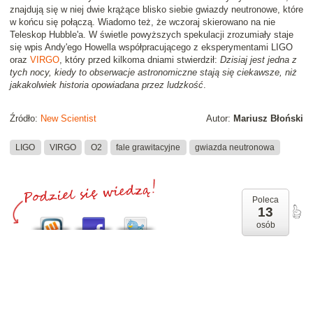
znajdują się w niej dwie krążące blisko siebie gwiazdy neutronowe, które
w końcu się połączą. Wiadomo też, że wczoraj skierowano na nie
Teleskop Hubble'a. W świetle powyższych spekulacji zrozumiały staje
się wpis Andy'ego Howella współpracującego z eksperymentami LIGO
oraz
VIRGO
, który przed kilkoma dniami stwierdził:
Dzisiaj jest jedna z
tych nocy, kiedy to obserwacje astronomiczne stają się ciekawsze, niż
jakakolwiek historia opowiadana przez ludzkość
.
Źródło:
New Scientist
Autor:
Mariusz Błoński
LIGO
VIRGO
O2
fale grawitacyjne
gwiazda neutronowa
Poleca
13
osób