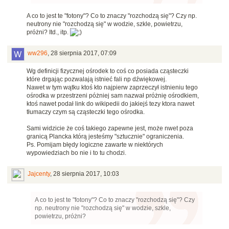
A co to jest te "fotony"? Co to znaczy "rozchodzą się"? Czy np.
neutrony nie "rozchodzą się" w wodzie, szkle, powietrzu,
próżni? Itd., itp.
ww296
,
28 sierpnia 2017, 07:09
Wg definicji fizycznej ośrodek to coś co posiada cząsteczki
które drgając pozwalają istnieć fali np dźwiękowej.
Nawet w tym wątku ktoś kto najpierw zaprzeczył istnieniu tego
ośrodka w przestrzeni póżniej sam nazwał próżnię ośrodkiem,
ktoś nawet podał link do wikipedii do jakiejś tezy ktora nawet
tłumaczy czym są cząsteczki tego ośrodka.
Sami widzicie że coś takiego zapewne jest, może nwet poza
granicą Plancka którą jesteśmy "sztucznie" ograniczenia.
Ps. Pomijam błędy logiczne zawarte w niektórych
wypowiedziach bo nie i to tu chodzi.
Jajcenty
,
28 sierpnia 2017, 10:03
A co to jest te "fotony"? Co to znaczy "rozchodzą się"? Czy
np. neutrony nie "rozchodzą się" w wodzie, szkle,
powietrzu, próżni?