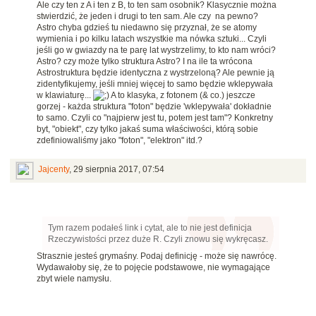
Ale czy ten z A i ten z B, to ten sam osobnik? Klasycznie można
stwierdzić, że jeden i drugi to ten sam. Ale czy na pewno?
Astro chyba gdzieś tu niedawno się przyznał, że se atomy
wymienia i po kilku latach wszystkie ma nówka sztuki... Czyli
jeśli go w gwiazdy na te parę lat wystrzelimy, to kto nam wróci?
Astro? czy może tylko struktura Astro? I na ile ta wrócona
Astrostruktura będzie identyczna z wystrzeloną? Ale pewnie ją
zidentyfikujemy, jeśli mniej więcej to samo będzie wklepywała
w klawiaturę...
A to klasyka, z fotonem (& co.) jeszcze
gorzej - każda struktura "foton" będzie 'wklepywała' dokładnie
to samo. Czyli co "najpierw jest tu, potem jest tam"? Konkretny
byt, "obiekt", czy tylko jakaś suma właściwości, którą sobie
zdefiniowaliśmy jako "foton", "elektron" itd.?
Jajcenty
,
29 sierpnia 2017, 07:54
Tym razem podałeś link i cytat, ale to nie jest definicja
Rzeczywistości przez duże R. Czyli znowu się wykręcasz.
Strasznie jesteś grymaśny. Podaj definicję - może się nawrócę.
Wydawałoby się, że to pojęcie podstawowe, nie wymagające
zbyt wiele namysłu.