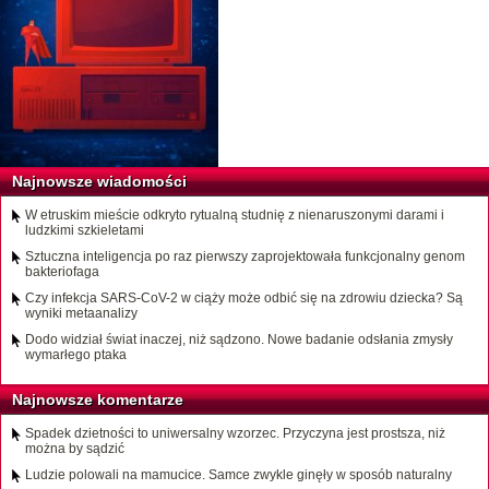
Najnowsze wiadomości
W etruskim mieście odkryto rytualną studnię z nienaruszonymi darami i
ludzkimi szkieletami
Sztuczna inteligencja po raz pierwszy zaprojektowała funkcjonalny genom
bakteriofaga
Czy infekcja SARS-CoV-2 w ciąży może odbić się na zdrowiu dziecka? Są
wyniki metaanalizy
Dodo widział świat inaczej, niż sądzono. Nowe badanie odsłania zmysły
wymarłego ptaka
Najnowsze komentarze
Spadek dzietności to uniwersalny wzorzec. Przyczyna jest prostsza, niż
można by sądzić
Ludzie polowali na mamucice. Samce zwykle ginęły w sposób naturalny