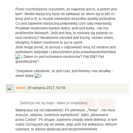
Przez rozchodzenie rozumiem, że najpierw jest tu, a potem jest
tam*. Model klasyczny każe mi zakładać że skoro był w pkt. A i
teraz jest w B, to musiał odwiedzić wszystkie punkty pośrednie.
Co jest zapewne klasyczną półprawdą czyli całą nieprawdą.
Przykład neutronem bardzo dobry: jeśli jest kulką - nie ma
problemów falowych. Jeśli jest falą, to nasuwa się pytanie co
nosi neutrony? Neutronom ośrodek jest trochę, nomen omen,
obojętny. A takim neutrinom to już w ogóle.
Jeśli mogę prosić, to proszę o odpowiedź inną niż neutron jest
wybrykiem statystyki i zaburzeniem pola prawdopodobieństwa
Zatem co jest nośnikiem neutronów? Fali EM? Fali
grawitacyjnej?
*)niejawne założenie, że jest czas, jest liniowy i ma strzałkę -
wiem słabe
Usher
,
29 sierpnia 2017, 02:56
Definicje nie są moje - łatwo je znajdziesz.
Wykręcasz się od odpowiedzi. Po pierwsze, „Twoje” - nie musi
znaczyć „własne, osobiście wymyślone”, tylko „stosowane
przez Ciebie”. Po drugie, zapewne znajdę wiele definicji, w tym
część różniących się od siebie, więc jeśli nie wskażesz, których
używasz, to dalsza dyskusja jest bezprzedmiotowa.