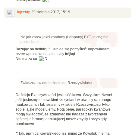
Jajcenty
,
29 sierpnia 2017, 15:19
No jak znasz jakiś zbadany (i złapany) BYT, to chętnie
posłucham
Bazując na definicji "... lub da się pomyśleć" odpowiadam:
przeciwprostokątna, albo cały trójkąt.
Nie ma za co.
Zwłaszcza w odniesieniu do Rzeczywistości
Definicja Rzeczywistości jest dość łatwa: Wszystko*. Nawet
jeśli jesteśmy lemowskimi skrzyniami w piwnicy szalonego
naukowca, to i tak jesteśmy w jakiejś Rzeczywistości tylko
sobie ją źle modelujemy. Nota bene, paradoksy kwantowe
mogą świadczyć, że szaleniec nie nadąża z tworzeniem
spójnej informacji oszukującej nasze zmysły i przyrządy
pomiarowe.
*)Tak, piwnica Kowalskiego też, mimo że Kowalski nie ma