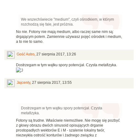
We wszechświecie "medium", czyli ośrodkiem, w którym
rozchodzą się fale, jest próżnia.
No nie. Fotony nie mają medium, albo raczej same nim są:
drgającym polem. Zamiennie używasz pojęć ośrodek i medium,
a to nie to samo.
Gość Astro
,
27 sierpnia 2017, 13:26
Dostrzegam w tym wątku spory potencjał. Czysta metafizyka.
Jajcenty
,
27 sierpnia 2017, 13:55
Dostrzegam w tym wątku spory potencjał. Czysta
metafizyka.
Fotony są trudne. Właściwie niemożliwe. Nie mogę się pozbyć
z głowy obrazu dwóch sinusoid opisujących drganie
prostopadłych wektorów E i M - szalenie lokalny twór,
niezwykła ostrość konturów i żadnego związku z