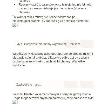
istnieje
;
Rzeczywistość to wszystko to, co istnieje lub nie istnieje,
być może zarówno istnieje jak nie istnieje (abo inna
cholera).
*
w wolnej chwili muszę się trochę poskrobać po...
nieistniejącej brodzie, by zabrać się za definicję "istnienia".
My tu klasycznie nie mamy wątpliwości - ten sam.
Współczesny klasyczny astro podrapał się po brodzie (niżej) i
plugawie splunął próbując zliczyć we sobie astrowe atomy
osobnika astro w wieku trzech lat. Ni cholery! Wszystkie
wysikane.
Zastrzelić to mało...
Zawsze. Przebić kołkami osinowymi i odrąbać głowę równie.
Regis zregenerował chyba po pół wieku, choć bolesne to było.