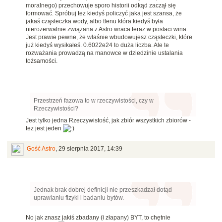
moralnego) przechowuje sporo historii odkąd zaczął się
formować. Spróbuj tez kiedyś policzyć jaka jest szansa, że
jakaś cząsteczka wody, albo tlenu która kiedyś była
nierozerwalnie związana z Astro wraca teraz w postaci wina.
Jest prawie pewne, że właśnie wbudowujesz cząsteczki, które
już kiedyś wysikałeś. 0.6022e24 to duża liczba. Ale te
rozważania prowadzą na manowce w dziedzinie ustalania
tożsamości.
Przestrzeń fazowa to w rzeczywistości, czy w
Rzeczywistości?
Jest tylko jedna Rzeczywistość, jak zbiór wszystkich zbiorów -
tez jest jeden
Gość Astro
,
29 sierpnia 2017, 14:39
Jednak brak dobrej definicji nie przeszkadzał dotąd
uprawianiu fizyki i badaniu bytów.
No jak znasz jakiś zbadany (i złapany) BYT, to chętnie