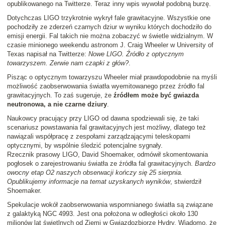
opublikowanego na Twitterze. Teraz inny wpis wywołał podobną burzę.
Dotychczas LIGO trzykrotnie wykrył fale grawitacyjne. Wszystkie one
pochodziły ze zderzeń czarnych dziur w wyniku których dochodziło do
emisji energii. Fal takich nie można zobaczyć w świetle widzialnym. W
czasie minionego weekendu astronom J. Craig Wheeler w University of
Texas napisał na Twitterze:
Nowe LIGO. Źródło z optycznym
towarzyszem. Zerwie nam czapki z głów?
.
Pisząc o optycznym towarzyszu Wheeler miał prawdopodobnie na myśli
możliwość zaobserwowania światła wyemitowanego przez źródło fal
grawitacyjnych. To zaś sugeruje, że
źródłem może być gwiazda
neutronowa, a nie czarne dziury
.
Naukowcy pracujący przy LIGO od dawna spodziewali się, że taki
scenariusz powstawania fal grawitacyjnych jest możliwy, dlatego też
nawiązali współpracę z zespołami zarządzającymi teleskopami
optycznymi, by wspólnie śledzić potencjalne sygnały.
Rzecznik prasowy LIGO, David Shoemaker, odmówił skomentowania
pogłosek o zarejestrowaniu światła ze źródła fal grawitacyjnych.
Bardzo
owocny etap O2 naszych obserwacji kończy się 25 sierpnia.
Opublikujemy informacje na temat uzyskanych wyników
, stwierdził
Shoemaker.
Spekulacje wokół zaobserwowania wspomnianego światła są związane
z galaktyką NGC 4993. Jest ona położona w odległości około 130
milionów lat świetlnych od Ziemi w Gwiazdozbiorze Hydry. Wiadomo, że