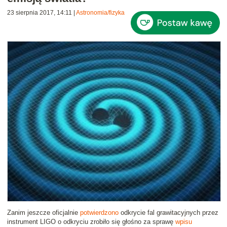
23 sierpnia 2017, 14:11
|
Astronomia/fizyka
Zanim jeszcze oficjalnie
potwierdzono
odkrycie fal grawitacyjnych przez
instrument LIGO o odkryciu zrobiło się głośno za sprawę
wpisu