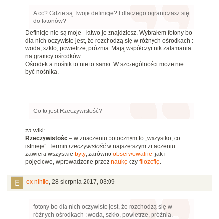
A co? Gdzie są Twoje definicje? I dlaczego ograniczasz się
do fotonów?
Definicje nie są moje - łatwo je znajdziesz. Wybrałem fotony bo
dla nich oczywiste jest, że rozchodzą się w różnych ośrodkach :
woda, szkło, powietrze, próżnia. Mają współczynnik załamania
na granicy ośrodków.
Ośrodek a nośnik to nie to samo. W szczególności może nie
być nośnika.
Co to jest Rzeczywistość?
za wiki:
Rzeczywistość
– w znaczeniu potocznym to „wszystko, co
istnieje”. Termin
rzeczywistość
w najszerszym znaczeniu
zawiera wszystkie
byty
, zarówno
obserwowalne
, jak i
pojęciowe, wprowadzone przez
naukę
czy
filozofię
.
ex nihilo
,
28 sierpnia 2017, 03:09
fotony bo dla nich oczywiste jest, że rozchodzą się w
różnych ośrodkach : woda, szkło, powietrze, próżnia.