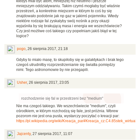
kiedyś miał być atom, mniejszej niż neutrino i jeszcze
mniejszym oddziaływaniu. Takim czymś mogłaby być właśnie
przestrzeń, a konkretnie miejscem w którym to coś by się
znajdowało podobnie jak np gaz w jakimś pojemniku. Wtedy
niektóre rodzaje fal zyskałyby swój nośnik a przy okazji
wyjaśniła by się brakującą masa i energia we wszechświecie?
Czy jest możliwe coś takiego czy popełniam jakiś błąd w tej
logice?
pogo
,
26 sierpnia 2017, 21:18
Gdyby to miało masę, to skupiłoby się w galaktykach i brak tego
czegoś utrudniłby rozprzestrzenianie się światła pomiędzy
nimi. Tego astronomowie by nie przegapili.
Usher
,
26 sierpnia 2017, 23:05
rozchodzenie się fal w przestrzeni bez "medium"
Nie ma czegoś takiego. We wszechświecie "medium", czyli
ośrodkiem, w którym rozchodzą się fale, jest próżnia. Wbrew
pozorom nie jest ona pusta, wystarczy poczytać o kreacji par:
https://pl.wikipedia.org/wiki/Kreacja_par#Kreacja_cz.C4.85stek_wirtualn
Jajcenty
,
27 sierpnia 2017, 11:07