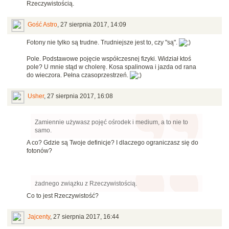
Rzeczywistością.
Gość Astro
,
27 sierpnia 2017, 14:09
Fotony nie tylko są trudne. Trudniejsze jest to, czy "są".
Pole. Podstawowe pojęcie współczesnej fizyki. Widział ktoś
pole? U mnie stąd w cholerę. Kosa spalinowa i jazda od rana
do wieczora. Pełna czasoprzestrzeń.
Usher
,
27 sierpnia 2017, 16:08
Zamiennie używasz pojęć ośrodek i medium, a to nie to
samo.
A co? Gdzie są Twoje definicje? I dlaczego ograniczasz się do
fotonów?
żadnego związku z Rzeczywistością.
Co to jest Rzeczywistość?
Jajcenty
,
27 sierpnia 2017, 16:44