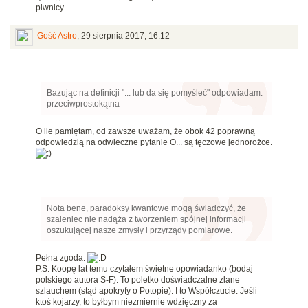
piwnicy.
Gość Astro
,
29 sierpnia 2017, 16:12
Bazując na definicji "... lub da się pomyśleć" odpowiadam:
przeciwprostokątna
O ile pamiętam, od zawsze uważam, że obok 42 poprawną
odpowiedzią na odwieczne pytanie O... są tęczowe jednorożce.
Nota bene, paradoksy kwantowe mogą świadczyć, że
szaleniec nie nadąża z tworzeniem spójnej informacji
oszukującej nasze zmysły i przyrządy pomiarowe.
Pełna zgoda.
P.S. Koopę lat temu czytałem świetne opowiadanko (bodaj
polskiego autora S-F). To poletko doświadczalne zlane
szlauchem (stąd apokryfy o Potopie). I to Współczucie. Jeśli
ktoś kojarzy, to byłbym niezmiernie wdzięczny za