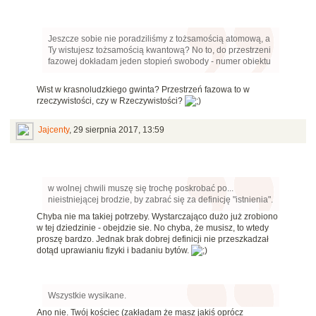
Jeszcze sobie nie poradziliśmy z tożsamością atomową, a
Ty wistujesz tożsamością kwantową? No to, do przestrzeni
fazowej dokładam jeden stopień swobody - numer obiektu
Wist w krasnoludzkiego gwinta? Przestrzeń fazowa to w
rzeczywistości, czy w Rzeczywistości?
Jajcenty
,
29 sierpnia 2017, 13:59
w wolnej chwili muszę się trochę poskrobać po...
nieistniejącej brodzie, by zabrać się za definicję "istnienia".
Chyba nie ma takiej potrzeby. Wystarczająco dużo już zrobiono
w tej dziedzinie - obejdzie sie. No chyba, że musisz, to wtedy
proszę bardzo. Jednak brak dobrej definicji nie przeszkadzał
dotąd uprawianiu fizyki i badaniu bytów.
Wszystkie wysikane.
Ano nie. Twój kościec (zakładam że masz jakiś oprócz