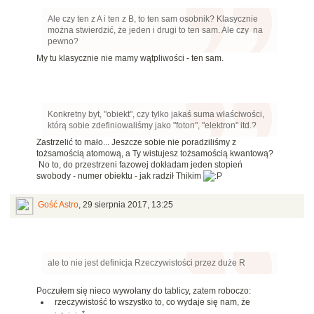
Ale czy ten z A i ten z B, to ten sam osobnik? Klasycznie
można stwierdzić, że jeden i drugi to ten sam. Ale czy na
pewno?
My tu klasycznie nie mamy wątpliwości - ten sam.
Konkretny byt, "obiekt", czy tylko jakaś suma właściwości,
którą sobie zdefiniowaliśmy jako "foton", "elektron" itd.?
Zastrzelić to mało... Jeszcze sobie nie poradziliśmy z
tożsamością atomową, a Ty wistujesz tożsamością kwantową?
No to, do przestrzeni fazowej dokładam jeden stopień
swobody - numer obiektu - jak radził Thikim
Gość Astro
,
29 sierpnia 2017, 13:25
ale to nie jest definicja Rzeczywistości przez duże R
Poczułem się nieco wywołany do tablicy, zatem roboczo:
rzeczywistość to wszystko to, co wydaje się nam, że
*