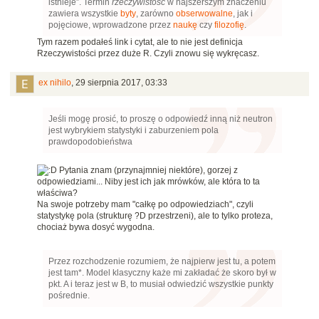
istnieje”. Termin
rzeczywistość
w najszerszym znaczeniu
zawiera wszystkie
byty
, zarówno
obserwowalne
, jak i
pojęciowe, wprowadzone przez
naukę
czy
filozofię
.
Tym razem podałeś link i cytat, ale to nie jest definicja
Rzeczywistości przez duże R. Czyli znowu się wykręcasz.
ex nihilo
,
29 sierpnia 2017, 03:33
Jeśli mogę prosić, to proszę o odpowiedź inną niż neutron
jest wybrykiem statystyki i zaburzeniem pola
prawdopodobieństwa
Pytania znam (przynajmniej niektóre), gorzej z
odpowiedziami... Niby jest ich jak mrówków, ale która to ta
właściwa?
Na swoje potrzeby mam "całkę po odpowiedziach", czyli
statystykę pola (strukturę ?D przestrzeni), ale to tylko proteza,
chociaż bywa dosyć wygodna.
Przez rozchodzenie rozumiem, że najpierw jest tu, a potem
jest tam*. Model klasyczny każe mi zakładać że skoro był w
pkt. A i teraz jest w B, to musiał odwiedzić wszystkie punkty
pośrednie.