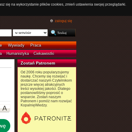
asz się na wykorzystanie plików cookies, zmień ustawienia swojej przeglądarki.
zaloguj się
e
Wywiady
Praca
a
Humanistyka
Ciekawostki
Zostań Patronem
Od 2006 roku popularyzujemy
naukę. Chcemy się rozwijać i
dostarczać naszym Czytelnikom
jeszcze więcej atrakcyjnych
treści wysokiej jakości. Dlatego
postanowiliśmy poprosić o
wsparcie. Zostań naszym
Patronem i pomóż nam rozwijać
KopalnięWiedzy.
A