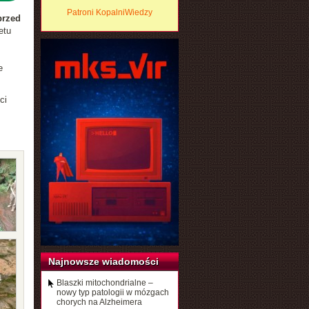
Patroni KopalniWiedzy
przed
etu
e
ci
Najnowsze wiadomości
Blaszki mitochondrialne –
nowy typ patologii w mózgach
chorych na Alzheimera