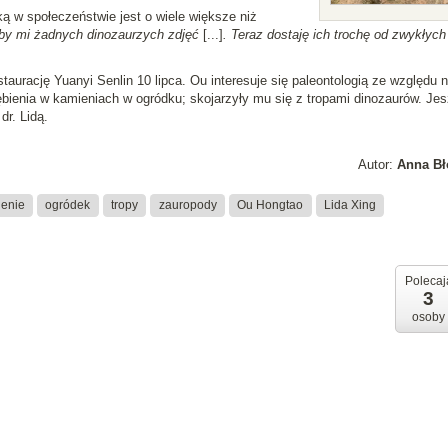
ką w społeczeństwie jest o wiele większe niż
ałby mi żadnych dinozaurzych zdjęć
[...]
. Teraz dostaję ich trochę od zwykłych 
aurację Yuanyi Senlin 10 lipca. Ou interesuje się paleontologią ze względu 
ienia w kamieniach w ogródku; skojarzyły mu się z tropami dinozaurów. Je
r. Lidą.
Autor:
Anna Bł
enie
ogródek
tropy
zauropody
Ou Hongtao
Lida Xing
Polecaj
3
osoby