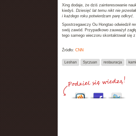
Xing dodaje, że dziś zainteresowanie nau
kiedyś.
Dziesięć lat temu nikt nie przesł
i każdego roku potwierdzam parę odkryć
.
Spostrzegawczy Ou Hongtao odwiedził rest
swój zawód. Przypadkowo zauważył zagłęb
tego samego wieczoru skontaktował się z d
Źródło:
CNN
Leshan
Syczuan
restauracja
kami