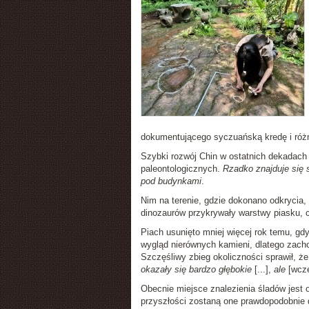
dokumentującego syczuańską kredę i róż
Szybki rozwój Chin w ostatnich dekadach
paleontologicznych.
Rzadko znajduje się 
pod budynkami
.
Nim na terenie, gdzie dokonano odkrycia, 
dinozaurów przykrywały warstwy piasku, c
Piach usunięto mniej więcej rok temu, gdy 
wygląd nierównych kamieni, dlatego zachow
Szczęśliwy zbieg okoliczności sprawił, że
okazały się bardzo głębokie
[...],
ale
[wcze
Obecnie miejsce znalezienia śladów jest o
przyszłości zostaną one prawdopodobnie