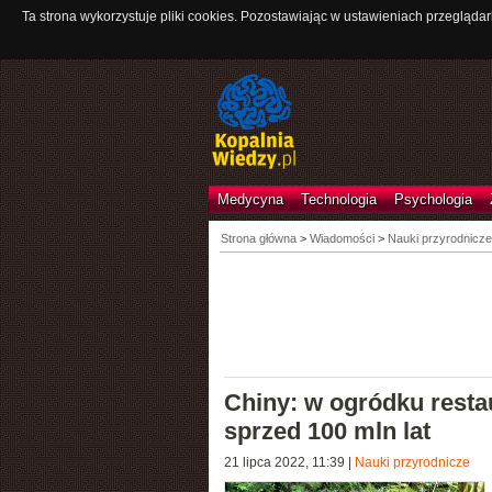
Ta strona wykorzystuje pliki cookies. Pozostawiając w ustawieniach przeglądar
Medycyna
Technologia
Psychologia
Strona główna
>
Wiadomości
>
Nauki przyrodnicze
Chiny: w ogródku resta
sprzed 100 mln lat
21 lipca 2022, 11:39
|
Nauki przyrodnicze