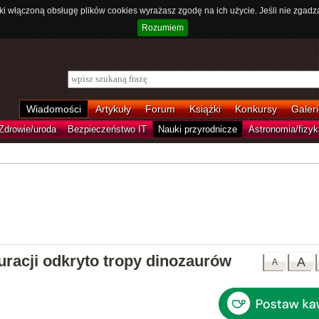
ki włączoną obsługę plików cookies wyrażasz zgodę na ich użycie. Jeśli nie zgadz
Rozumiem
Wiadomości
Artykuły
Forum
Książki
Konkursy
Galeri
Zdrowie/uroda
Bezpieczeństwo IT
Nauki przyrodnicze
Astronomia/fizyk
uracji odkryto tropy dinozaurów
A
A