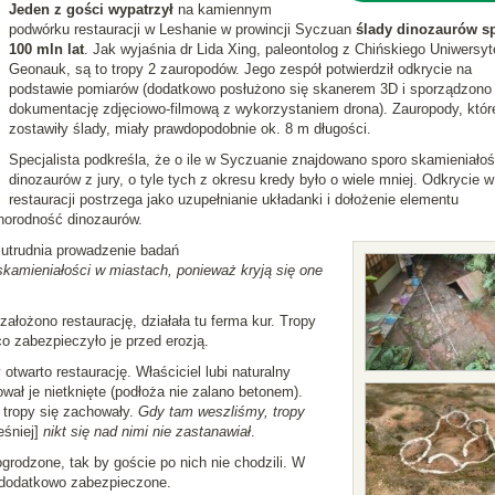
Jeden z gości wypatrzył
na kamiennym
podwórku restauracji w Leshanie w prowincji Syczuan
ślady dinozaurów s
100 mln lat
. Jak wyjaśnia dr Lida Xing, paleontolog z Chińskiego Uniwersyt
Geonauk, są to tropy 2 zauropodów. Jego zespół potwierdził odkrycie na
podstawie pomiarów (dodatkowo posłużono się skanerem 3D i sporządzono
dokumentację zdjęciowo-filmową z wykorzystaniem drona). Zauropody, któr
zostawiły ślady, miały prawdopodobnie ok. 8 m długości.
Specjalista podkreśla, że o ile w Syczuanie znajdowano sporo skamieniałoś
dinozaurów z jury, o tyle tych z okresu kredy było o wiele mniej. Odkrycie w
restauracji postrzega jako uzupełnianie układanki i dołożenie elementu
norodność dinozaurów.
 utrudnia prowadzenie badań
skamieniałości w miastach, ponieważ kryją się one
założono restaurację, działała tu ferma kur. Tropy
o zabezpieczyło je przed erozją.
otwarto restaurację. Właściciel lubi naturalny
ał je nietknięte (podłoża nie zalano betonem).
 tropy się zachowały.
Gdy tam weszliśmy, tropy
śniej]
nikt się nad nimi nie zastanawiał
.
grodzone, tak by goście po nich nie chodzili. W
 dodatkowo zabezpieczone.