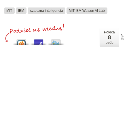
MIT
IBM
sztuczna inteligencja
MIT-IBM Watson AI Lab
Poleca
8
osób