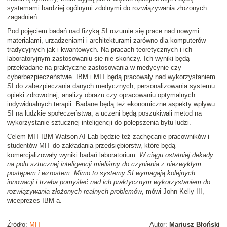
systemami bardziej ogólnymi zdolnymi do rozwiązywania złożonych
zagadnień.
Pod pojęciem badań nad fizyką SI rozumie się prace nad nowymi
materiałami, urządzeniami i architekturami zarówno dla komputerów
tradycyjnych jak i kwantowych. Na pracach teoretycznych i ich
laboratoryjnym zastosowaniu się nie skończy. Ich wyniki będą
przekładane na praktyczne zastosowania w medycynie czy
cyberbezpieczeństwie. IBM i MIT będą pracowały nad wykorzystaniem
SI do zabezpieczania danych medycznych, personalizowania systemu
opieki zdrowotnej, analizy obrazu czy opracowaniu optymalnych
indywidualnych terapii. Badane będą też ekonomiczne aspekty wpływu
SI na ludzkie społeczeństwa, a uczeni będą poszukiwali metod na
wykorzystanie sztucznej inteligencji do polepszenia bytu ludzi.
Celem MIT-IBM Watson AI Lab będzie też zachęcanie pracowników i
studentów MIT do zakładania przedsiębiorstw, które będą
komercjalizowały wyniki badań laboratorium.
W ciągu ostatniej dekady
na polu sztucznej inteligencji mieliśmy do czynienia z niezwykłym
postępem i wzrostem. Mimo to systemy SI wymagają kolejnych
innowacji i trzeba pomyśleć nad ich praktycznym wykorzystaniem do
rozwiązywania złożonych realnych problemów
, mówi John Kelly III,
wiceprezes IBM-a.
Źródło:
MIT
Autor:
Mariusz Błoński