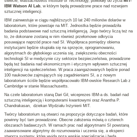
świecie, Massachusetts Institute of Technology, powołały do życia
MIT-
IBM Watson AI Lab
, w którym będą prowadzone prace nad rozwojem
sztucznej inteligencji.
IBM zainwestuje w ciągu najbliższych 10 lat 240 milionów dolarów w
laboratorium, które powstaje na MIT. Jednostka będzie prowadziła
badania podstawowe nad sztuczną inteligencją. Jego twórcy liczą też na
to, że dokonane zostaną w nim również przełomowe odkrycia
posuwające naprzód prace nad SI. Współpraca pomiędzy obiema
instytucjami będzie skupiała się na sprzęcie, oprogramowaniu,
algorytmach do głębokiego uczenia się, zwiększeniu obecności
technologii SI w medycynie czy sektorze bezpieczeństwa, prowadzone
będą też badania nad ekonomicznym i etycznym wpływem sztucznej
inteligencji na społeczeństwo. W praca zaangażowanych będzie ponad
100 naukowców zajmujących się zagadnieniami SI, a z nowym
laboratorium ściśle będzie współpracowało IBM-owskie Research Lab z
Cambridge w stanie Massachusetts.
Na czele laboratorium staną Dari Gil, wiceprezes IBM-a ds. badań nad
sztuczną inteligencją i komputerami kwantowymi oraz Anantha P.
Chandrakasan, dziekan Wydziału Inżynierii MIT.
Twórcy laboratorium są otwarci na propozycje dotyczące badań, które
powinny być tam prowadzone. Obecne założenia mówią o czterech
obszarach badawczych. W ramach prac nad algorytmami SI powstaną
zaawansowane algorytmy do rozumowania i uczenia się, a eksperci
stworzą systemy, które wyjdą poza wąskie specjalizacje i będą