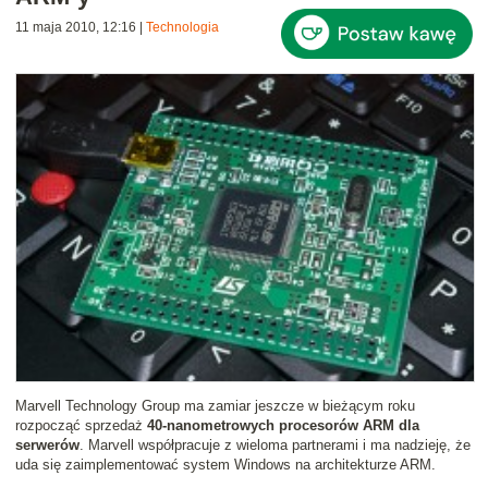
11 maja 2010, 12:16
|
Technologia
Marvell Technology Group ma zamiar jeszcze w bieżącym roku
rozpocząć sprzedaż
40-nanometrowych procesorów ARM dla
serwerów
. Marvell współpracuje z wieloma partnerami i ma nadzieję, że
uda się zaimplementować system Windows na architekturze ARM.