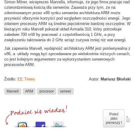
Simon Milner, wiceprezes Marvella, informuje, że jego firma pracuje nad
czterordzeniową kością dla serwerów. Zauważa przy tym, że na
zdominowanym przez x86 rynku serwerów architektura ARM może
przynieść olbrzymie korzyści pod względem oszczędności energii. Jego
zdaniem procesory ARM są średnio pięciokrotnie bardziej oszczędne. W
bieżącym roku Marvell pokazał układ Armada 310, który potrzebuje
zaledwie 700 mW by pracować z częstotliwością 1 GHz, a przy
zwiększeniu taktowania do 2 GHz wciąż zużywa mniej niż wat energii.
Jak zapewnia Marvell, wydajność architektury ARM jest porównywalna z
x86, a układy mogą być sprzedawane po wielokrotnie niższych cenach,
co jest kolejnym argumentem za wykorzystaniem serwerowych
procesorów ARM.
Źródło:
EE Times
Autor:
Mariusz Błoński
Marvell
ARM
procesor
serwer
Poleć
jako
pierwszy !