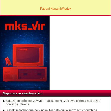
Patroni KopalniWiedzy
Najnowsze wiadomości
Zakażenie dróg moczowych – jak komórki czuciowe chronią nas przed
poważną infekcją
Blaszki mitochondrialne – nowy typ patologii w mózgach chorych na