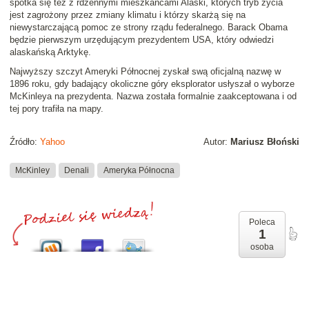
spotka się też z rdzennymi mieszkańcami Alaski, których tryb życia
jest zagrożony przez zmiany klimatu i którzy skarżą się na
niewystarczającą pomoc ze strony rządu federalnego. Barack Obama
będzie pierwszym urzędującym prezydentem USA, który odwiedzi
alaskańską Arktykę.
Najwyższy szczyt Ameryki Północnej zyskał swą oficjalną nazwę w
1896 roku, gdy badający okoliczne góry eksplorator usłyszał o wyborze
McKinleya na prezydenta. Nazwa została formalnie zaakceptowana i od
tej pory trafiła na mapy.
Źródło:
Yahoo
Autor:
Mariusz Błoński
McKinley
Denali
Ameryka Północna
Poleca
1
osoba