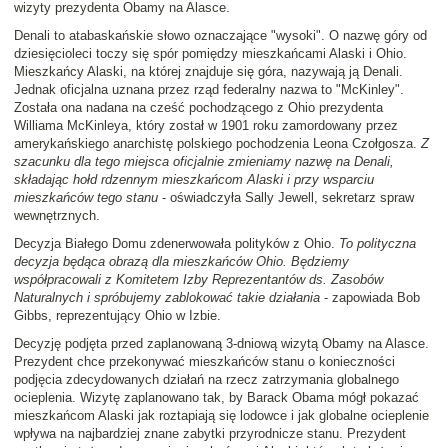
wizyty prezydenta Obamy na Alasce.
Denali to atabaskańskie słowo oznaczające "wysoki". O nazwę góry od
dziesięcioleci toczy się spór pomiędzy mieszkańcami Alaski i Ohio.
Mieszkańcy Alaski, na której znajduje się góra, nazywają ją Denali.
Jednak oficjalna uznana przez rząd federalny nazwa to "McKinley".
Została ona nadana na cześć pochodzącego z Ohio prezydenta
Williama McKinleya, który został w 1901 roku zamordowany przez
amerykańskiego anarchistę polskiego pochodzenia Leona Czołgosza.
Z
szacunku dla tego miejsca oficjalnie zmieniamy nazwę na Denali,
składając hołd rdzennym mieszkańcom Alaski i przy wsparciu
mieszkańców tego stanu
- oświadczyła Sally Jewell, sekretarz spraw
wewnętrznych.
Decyzja Białego Domu zdenerwowała polityków z Ohio.
To polityczna
decyzja będąca obrazą dla mieszkańców Ohio. Będziemy
współpracowali z Komitetem Izby Reprezentantów ds. Zasobów
Naturalnych i spróbujemy zablokować takie działania
- zapowiada Bob
Gibbs, reprezentujący Ohio w Izbie.
Decyzję podjęta przed zaplanowaną 3-dniową wizytą Obamy na Alasce.
Prezydent chce przekonywać mieszkańców stanu o konieczności
podjęcia zdecydowanych działań na rzecz zatrzymania globalnego
ocieplenia. Wizytę zaplanowano tak, by Barack Obama mógł pokazać
mieszkańcom Alaski jak roztapiają się lodowce i jak globalne ocieplenie
wpływa na najbardziej znane zabytki przyrodnicze stanu. Prezydent