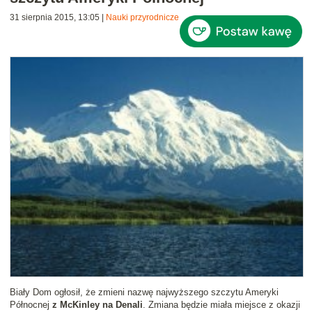
31 sierpnia 2015, 13:05
|
Nauki przyrodnicze
Biały Dom ogłosił, że zmieni nazwę najwyższego szczytu Ameryki
Północnej
z McKinley na Denali
. Zmiana będzie miała miejsce z okazji