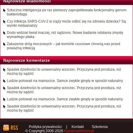
Najnowsze wiadomości
Sztuczna inteligencja po raz pierwszy zaprojektowała funkcjonalny genom
bakteriofaga
Czy infekcja SARS-CoV-2 w ciąży może odbić się na zdrowiu dziecka? Są
wyniki metaanalizy
Dodo widział świat inaczej, niż sądzono. Nowe badanie odsłania zmysły
wymarłego ptaka
Zakażenie dróg moczowych – jak komórki czuciowe chronią nas przed
poważną infekcją
Najnowsze komentarze
Spadek dzietności to uniwersalny wzorzec. Przyczyna jest prostsza, niż
można by sądzić
Ludzie polowali na mamucice. Samce zwykle ginęły w sposób naturalny
Spadek dzietności to uniwersalny wzorzec. Przyczyna jest prostsza, niż
można by sądzić
Ludzie polowali na mamucice. Samce zwykle ginęły w sposób naturalny
Spadek dzietności to uniwersalny wzorzec. Przyczyna jest prostsza, niż
można by sądzić
Polityka prywatności
|
Kontakt
Szkolenia
© Copyright 2006-2026
KopalniaWiedzy.pl