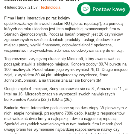
4 lutego 2007, 21:57
|
Technologia
Firma Harris Interactive po raz kolejny
opublikowała wyniki swoich badań RQ („iloraz reputacji”), za pomocą
których co roku układana jest
lista najbardziej szanowanych firm w
Stanach Zjednoczonych
. Podczas badań branych jest 20 czynników,
zgrupowanych w sześciu działach: produkty i usługi, środowisko w
miejscu pracy, wyniki finansowe, odpowiedzialność społeczna,
wizjonerstwo i przywództwo, zdolność do odwoływania się do emocji.
Tegorocznym zwycięzcą okazał się
Microsoft
, który awansował na
początek stawki z siódmego miejsca. Koncern zdobył 80,74 punktu na
100 możliwych. Przed rokiem jego wynik wyniósł 78,11. Drugie miejsce
zajął, z wynikiem 80,44 pkt. ubiegłoroczny zwycięzca, firma
Johnson&Johnson
, a na trzecim znalazł się koncern
3M
.
Google
zajęło 4. miejsce,
Sony
uplasowało się na 8.,
Amazon
na 11., a
Intel
na 16. Microsoft znacznie wyprzedził swoich największych
konkurentów
Apple’a
(22.) i
IBM-a
(26.).
Badania Harris Interactive podzielone są na dwa etapy. W pierwszym z
nich, etapie nominacji, przepytano 7886 osób. Każdy z respondentów
miał wskazać dwie firmy o najlepszej i dwie o najgorszej reputacji.
Spośród wszystkich wymienionych w tym badaniu firm i marek (pod
uwagę brano też wymienione najbardziej rozpoznawane nazwy czy