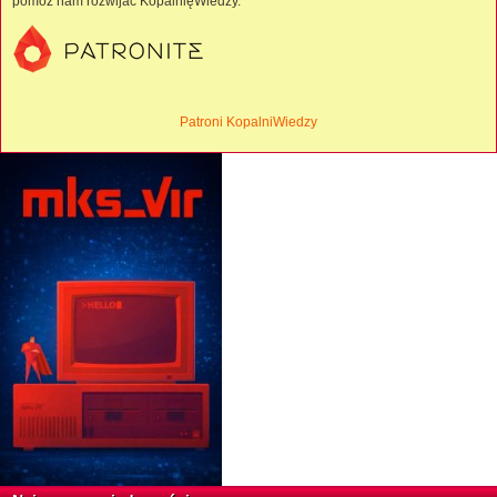
pomóż nam rozwijać KopalnięWiedzy.
Patroni KopalniWiedzy