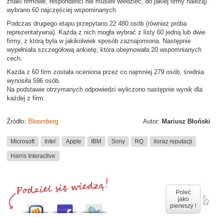
znaki firmowe, respondenci nie musieli wiedzieć, do jakiej firmy należą)
wybrano 60 najczęściej wspominanych.
Podczas drugiego etapu przepytano 22 480 osób (również próba
reprezentatywna). Każda z nich mogła wybrać z listy 60 jedną lub dwie
firmy, z którą była w jakikolwiek sposób zaznajomiona. Następnie
wypełniała szczegółową ankietę, która obejmowała 20 wspomnianych
cech.
Każda z 60 firm została oceniona przez co najmniej 279 osób, średnia
wynosiła 596 osób.
Na podstawie otrzymanych odpowiedzi wyliczono następnie wynik dla
każdej z firm.
Źródło:
Bloomberg
Autor:
Mariusz Błoński
Microsoft
Intel
Apple
IBM
Sony
RQ
iloraz reputacji
Harris Interactive
Poleć
jako
pierwszy !