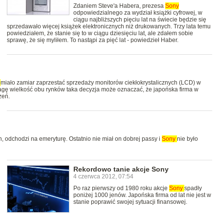
Zdaniem Steve'a Habera, prezesa
Sony
odpowiedzialnego za wydział książki cyfrowej, w
ciągu najbliższych pięciu lat na świecie będzie się
sprzedawało więcej książek elektronicznych niż drukowanych. Trzy lata temu
powiedziałem, że stanie się to w ciągu dziesięciu lat, ale zdałem sobie
sprawę, że się myliłem. To nastąpi za pięć lat - powiedzieł Haber.
y
miało zamiar zaprzestać sprzedaży monitorów ciekłokrystalicznych (LCD) w
agę wielkość obu rynków taka decyzja może oznaczać, że japońska firma w
zeń.
n, odchodzi na emeryturę. Ostatnio nie miał on dobrej passy i
Sony
nie było
Rekordowo tanie akcje Sony
4 czerwca 2012, 07:54
Po raz pierwszy od 1980 roku akcje
Sony
spadły
poniżej 1000 jenów. Japońska firma od lat nie jest w
stanie poprawić swojej sytuacji finansowej.