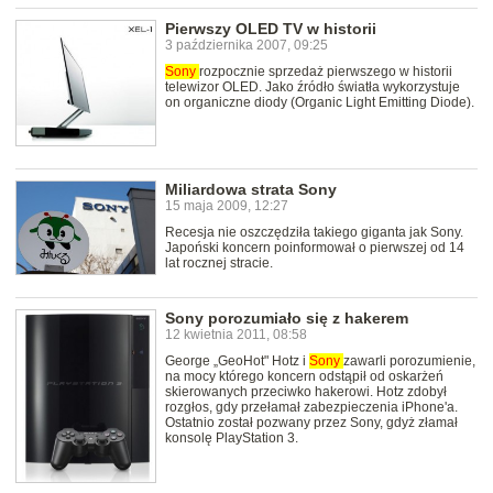
Pierwszy OLED TV w historii
3 października 2007, 09:25
Sony
rozpocznie sprzedaż pierwszego w historii
telewizor OLED. Jako źródło światła wykorzystuje
on organiczne diody (Organic Light Emitting Diode).
Miliardowa strata Sony
15 maja 2009, 12:27
Recesja nie oszczędziła takiego giganta jak Sony.
Japoński koncern poinformował o pierwszej od 14
lat rocznej stracie.
Sony porozumiało się z hakerem
12 kwietnia 2011, 08:58
George „GeoHot" Hotz i
Sony
zawarli porozumienie,
na mocy którego koncern odstąpił od oskarżeń
skierowanych przeciwko hakerowi. Hotz zdobył
rozgłos, gdy przełamał zabezpieczenia iPhone'a.
Ostatnio został pozwany przez Sony, gdyż złamał
konsolę PlayStation 3.