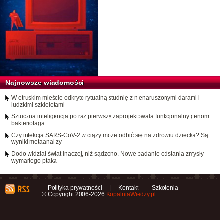
Najnowsze wiadomości
W etruskim mieście odkryto rytualną studnię z nienaruszonymi darami i
ludzkimi szkieletami
Sztuczna inteligencja po raz pierwszy zaprojektowała funkcjonalny genom
bakteriofaga
Czy infekcja SARS-CoV-2 w ciąży może odbić się na zdrowiu dziecka? Są
wyniki metaanalizy
Dodo widział świat inaczej, niż sądzono. Nowe badanie odsłania zmysły
wymarłego ptaka
Polityka prywatności
|
Kontakt
Szkolenia
© Copyright 2006-2026
KopalniaWiedzy.pl