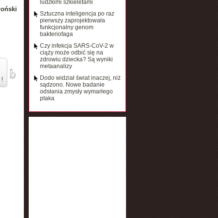
ludzkimi szkieletami
łoński
Sztuczna inteligencja po raz
pierwszy zaprojektowała
funkcjonalny genom
bakteriofaga
Czy infekcja SARS-CoV-2 w
ciąży może odbić się na
zdrowiu dziecka? Są wyniki
metaanalizy
Dodo widział świat inaczej, niż
 !
sądzono. Nowe badanie
odsłania zmysły wymarłego
ptaka