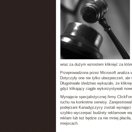
wraz za dużym wzrostem kliknięć za które
Przeprowadzona przez Microsoft analiza 
Dotyczyły one nie tylko ubezpieczeń, ale t
Długotrwałe śledztwo wykazało, że kliknię
gdyż klikający ciągle wykorzystywali now
Wynajęcie specjalistycznej firmy ClickFor
ruchu na konkretne serwisy. Zarejestrowa
podejrzani Kanadyjczycy zostali wynajęci 
szybko wyczerpać budżety reklamowe więk
reklam lub też będzie za nie mniej płaciła
miejscach.