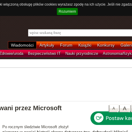
ki włączoną obsługę plików cookies wyrażasz zgodę na ich użycie. Jeśli nie zgadz
Rozumiem
Wiadomości
Artykuły
Forum
Książki
Konkursy
Galeri
Zdrowie/uroda
Bezpieczeństwo IT
Nauki przyrodnicze
Astronomia/fizyk
zwani przez Microsoft
A
A
Po rocznym śledztwie Microsoft złożył