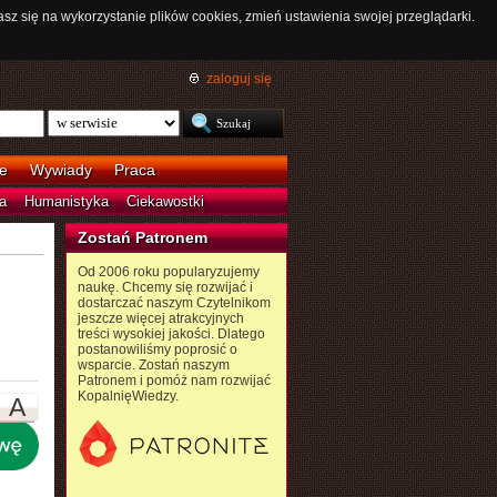
asz się na wykorzystanie plików cookies, zmień ustawienia swojej przeglądarki.
zaloguj się
e
Wywiady
Praca
a
Humanistyka
Ciekawostki
Zostań Patronem
Od 2006 roku popularyzujemy
naukę. Chcemy się rozwijać i
dostarczać naszym Czytelnikom
jeszcze więcej atrakcyjnych
treści wysokiej jakości. Dlatego
postanowiliśmy poprosić o
wsparcie. Zostań naszym
Patronem i pomóż nam rozwijać
KopalnięWiedzy.
A