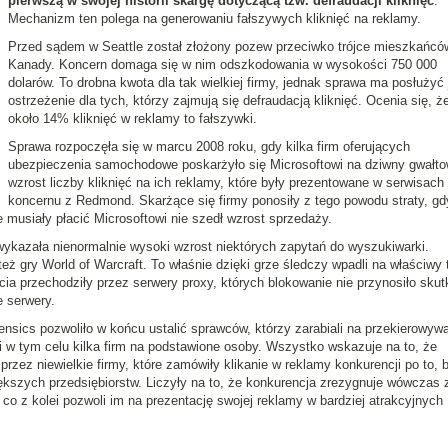
pierwszą w swojej historii skargę dotyczącą tzw. defraudacji kliknięć
.
Mechanizm ten polega na generowaniu fałszywych kliknięć na reklamy.
Przed sądem w Seattle został złożony pozew przeciwko trójce mieszkańcó
Kanady. Koncern domaga się w nim odszkodowania w wysokości 750 000
dolarów. To drobna kwota dla tak wielkiej firmy, jednak sprawa ma posłużyć
ostrzeżenie dla tych, którzy zajmują się defraudacją kliknięć. Ocenia się, ż
około 14% kliknięć w reklamy to fałszywki.
Sprawa rozpoczęła się w marcu 2008 roku, gdy kilka firm oferujących
ubezpieczenia samochodowe poskarżyło się Microsoftowi na dziwny gwałt
wzrost liczby kliknięć na ich reklamy, które były prezentowane w serwisach
koncernu z Redmond. Skarżące się firmy ponosiły z tego powodu straty, gd
 musiały płacić Microsoftowi nie szedł wzrost sprzedaży.
wykazała nienormalnie wysoki wzrost niektórych zapytań do wyszukiwarki.
eż gry World of Warcraft. To właśnie dzięki grze śledczy wpadli na właściwy 
cia przechodziły przez serwery proxy, których blokowanie nie przynosiło skut
e serwery.
ensics pozwoliło w końcu ustalić sprawców, którzy zarabiali na przekierowyw
li w tym celu kilka firm na podstawione osoby. Wszystko wskazuje na to, że
przez niewielkie firmy, które zamówiły klikanie w reklamy konkurencji po to, 
szych przedsiębiorstw. Liczyły na to, że konkurencja zrezygnuje wówczas 
, co z kolei pozwoli im na prezentację swojej reklamy w bardziej atrakcyjnych