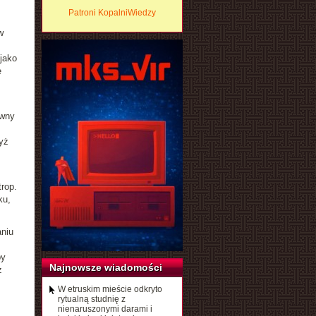
Patroni KopalniWiedzy
w
 jako
e
owny
yż
trop.
ku,
aniu
by
Najnowsze wiadomości
z
W etruskim mieście odkryto
rytualną studnię z
nienaruszonymi darami i