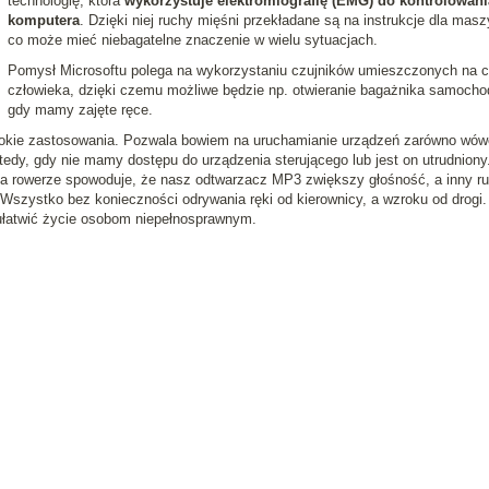
technologię, która
wykorzystuje elektromiografię (EMG) do kontrolowani
komputera
. Dzięki niej ruchy mięśni przekładane są na instrukcje dla masz
co może mieć niebagatelne znaczenie w wielu sytuacjach.
Pomysł Microsoftu polega na wykorzystaniu czujników umieszczonych na c
człowieka, dzięki czemu możliwe będzie np. otwieranie bagażnika samocho
gdy mamy zajęte ręce.
okie zastosowania. Pozwala bowiem na uruchamianie urządzeń zarówno wów
tedy, gdy nie mamy dostępu do urządzenia sterującego lub jest on utrudniony
a rowerze spowoduje, że nasz odtwarzacz MP3 zwiększy głośność, a inny r
 Wszystko bez konieczności odrywania ręki od kierownicy, a wzroku od drogi.
ułatwić życie osobom niepełnosprawnym.