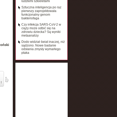
ludzkimi szkieletami
Sztuczna inteligencja po raz
pierwszy zaprojektowała
funkcjonalny genom
bakteriofaga
Czy infekcja SARS-CoV-2 w
ciąży może odbić się na
zdrowiu dziecka? Są wyniki
metaanalizy
Dodo widział świat inaczej, niż
łoński
sądzono. Nowe badanie
odsłania zmysły wymarłego
ptaka
 !