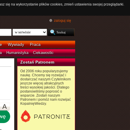
asz się na wykorzystanie plików cookies, zmień ustawienia swojej przeglądarki.
zaloguj się
e
Wywiady
Praca
a
Humanistyka
Ciekawostki
Zostań Patronem
Od 2006 roku popularyzujemy
naukę. Chcemy się rozwijać i
dostarczać naszym Czytelnikom
jeszcze więcej atrakcyjnych
treści wysokiej jakości. Dlatego
postanowiliśmy poprosić o
wsparcie. Zostań naszym
Patronem i pomóż nam rozwijać
KopalnięWiedzy.
A