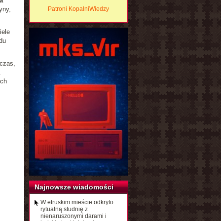
a
yny,
Patroni KopalniWiedzy
iele
du
czas,
.
uch
Najnowsze wiadomości
W etruskim mieście odkryto
rytualną studnię z
nienaruszonymi darami i