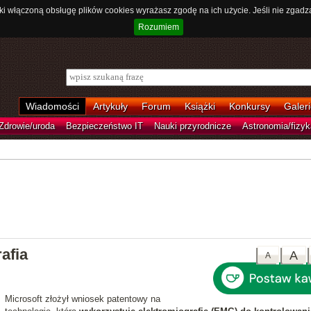
ki włączoną obsługę plików cookies wyrażasz zgodę na ich użycie. Jeśli nie zgadz
Rozumiem
Wiadomości
Artykuły
Forum
Książki
Konkursy
Galeri
Zdrowie/uroda
Bezpieczeństwo IT
Nauki przyrodnicze
Astronomia/fizyk
afia
A
A
Microsoft złożył wniosek patentowy na