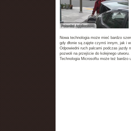
Nowa technologia może mieć bardzo szer
gdy dłonie są zajęte czymś innym, jak i w
Odpowiedni ruch palcami podczas jazdy n
pozwoli na przejście do kolejnego utworu.
Technologia Microsoftu może też bardzo 