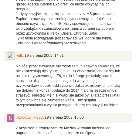
"przeglądarka Internet Explorer", co może wpłynąc na ich
decyzje.
Jedynym wyjściem jest zaprzestanie przez MS produkowania
Explorera oraz wypuszczenie przymusowego update'u do
obecnie używanych kopii IE, który spowoduje odinstalowanie
tej przeglądarki i zainstalowanie innej, wybranej świadomie
przez użytkownika (Firefox, Opera, Chrome, Safari).
Tylko takie rozwiązanie jest sprawiedliwe, dobre dla rynku,
ludzkości i wszechświatowej szczęśliwości.
wilk
,
19 sierpnia 2009, 14:01
No cóż, przedstawiciele Microsoft sami niedawno stwierdzili, że
nie zaprzestają dystrybucji (i pseudo-wspierania) chociażby tak
ostatnio krytykowanego IE6, co do którego powstały nawet
specjalne akcje blokujące dostęp do witryn dla jej
użytkowników, dopóki cykl życia produktu określony ich polityką
nie dobiegnie końca (bodajże do 2014 ma ona jeszcze gnić i
straszyć). Niestety M$ nie kwapi się jakoś by ją łatać przez lata i
to tym powinna się zainteresować KE niż głupimi
przepychankami o wybór przeglądarki czy ich pozycji na liście.
Użytkownik-983
,
19 sierpnia 2009, 15:00
Z przykrością stwierdzam, że Mozilla w swoim dążeniu do
pognębienia Microsoftu nie jest lepsza od Opery.