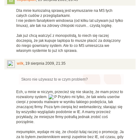
Dla mnie kuriozalną sprawą jest wymuszanie na MS tych
całych cudów z przeglądarkami.
I nie jestem fanatykiem windowsa (od kilku lat używam już tylko
linuxa), ale tak na zdrowy chłopski rozum... czystą logikę.
Jak już chcą walczyć z monopolistą, to niech się raczej
doczepią, że jak kupuje laptopa to musze płacić za dołączony
do niego gowniany system. Ale to co MS umieszcza we
własnym systemie to już ich sprawa.
wilk
,
19 sierpnia 2009, 21:35
Skoro nie używasz to w czym problem?
Ech, u mnie w niczym, przecież się nie skarżę, że mam przez to
rozwalony system.
Przykro mi tylko, że tak wielu userów
cierpi z powodu malware w wyniku takiego podejścia, tak
znaczącej firmy. Poza tym cierpią też webmasterzy, starając się
by wszystko wyglądało podobnie w IE. A mamy przecież
przykłady, że mniejsze firmy potrafią jednak zrobić coś
porządnie.
mrpumpkin, wydaje mi się, że chodzi tutaj raczej o promocję. Ja
za to byłem zwolennikiem wersji zupełnie bez IE, od czasu, gdy