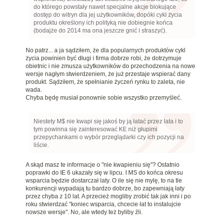
do którego powstały nawet specjalne akcje blokujące
dostęp do witryn dla jej użytkowników, dopóki cykl życia
produktu określony ich polityką nie dobiegnie końca
(bodajże do 2014 ma ona jeszcze gnić i straszyć).
No patrz... a ja sądziłem, że dla popularnych produktów cykl
życia powinien być długi i firma dobrze robi, że dotrzymuje
obietnic i nie zmusza użytkowników do przechodzenia na nowe
wersje nagłym stwierdzeniem, że już przestaje wspierać dany
produkt. Sądziłem, że spełnianie życzeń rynku to zaleta, nie
wada.
Chyba będę musiał ponownie sobie wszystko przemyśleć.
Niestety M$ nie kwapi się jakoś by ją łatać przez lata i to
tym powinna się zainteresować KE niż głupimi
przepychankami o wybór przeglądarki czy ich pozycji na
liście.
A skąd masz te informacje o "nie kwapieniu się"? Ostatnio
poprawki do IE 6 ukazały się w lipcu. I MS do końca okresu
wsparcia będzie dostarczał laty. O ile się nie mylę, to na tle
konkurencji wypadają tu bardzo dobrze, bo zapewniają łaty
przez chyba z 10 lat. A przecież mogliby zrobić tak jak inni i po
roku stwierdzać "koniec wsparcia, chcecie łat to instalujcie
nowsze wersje". No, ale wtedy też byliby źli.