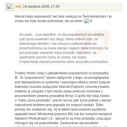
wilk
,
19 sierpnia 2009, 17:45
Akurat moja wypowiedź nie była reakcją na Twój komentarz i ta
ironia nie była wcale potrzebna, ale po kolei:
No patrz... a ja sądziłem, że dla popularnych produktów
cykl życia powinien być długi i firma dobrze robi, że
dotrzymuje obietnic i nie zmusza użytkowników do
przechodzenia na nowe wersje nagłym stwierdzeniem, że
już przestaje wspierać dany produkt. Sądziłem, że
spełnianie życzeń rynku to zaleta, nie wada.
Chyba będę musiał ponownie sobie wszystko przemyśleć.
Trudno mówić tutaj o jakiejkolwiek popularności w przypadku
IE. Ta "popularność" płynie wyłącznie z tego, że przeglądarka
jest standardowo w systemie i zwyczajny klikacz przez pojęcie
Internetu rozumie wyłącznie Internet Explorer (zresztą miałem
ostatnio w związku z tym niezły ubaw podczas rozmowy z
pracownikiem pewnej prywatnej firmy). Ciężko też tutaj mówić
o "cyklu życia produktu", jest to raczej cykl życia jednej z wersji i
naturalnym krokiem jest upgrade do nowych wydań. Tylko
proszę nie zasłaniać się, że w takim razie powinni każdemu
upgrade'ować Windowsa poprzez WU lub też nowymi wersjami
Adobe® Photoshop® (:]) - akurat to są inne produkty, znacząco
różniące się od poprzednika. Zasłanianie się kosztami