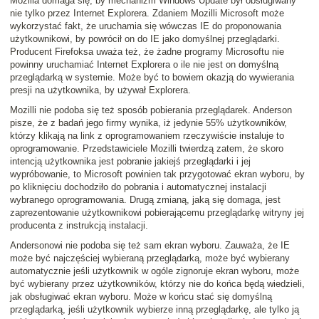
Mozilla domaga się, by mechanizm Windows Update był obsługiwany
nie tylko przez Internet Explorera. Zdaniem Mozilli Microsoft może
wykorzystać fakt, że uruchamia się wówczas IE do proponowania
użytkownikowi, by powrócił on do IE jako domyślnej przeglądarki.
Producent Firefoksa uważa też, że żadne programy Microsoftu nie
powinny uruchamiać Internet Explorera o ile nie jest on domyślną
przeglądarką w systemie. Może być to bowiem okazją do wywierania
presji na użytkownika, by używał Explorera.
Mozilli nie podoba się też sposób pobierania przeglądarek. Anderson
pisze, że z badań jego firmy wynika, iż jedynie 55% użytkowników,
którzy klikają na link z oprogramowaniem rzeczywiście instaluje to
oprogramowanie. Przedstawiciele Mozilli twierdzą zatem, że skoro
intencją użytkownika jest pobranie jakiejś przeglądarki i jej
wypróbowanie, to Microsoft powinien tak przygotować ekran wyboru, by
po kliknięciu dochodziło do pobrania i automatycznej instalacji
wybranego oprogramowania. Drugą zmianą, jaką się domaga, jest
zaprezentowanie użytkownikowi pobierającemu przeglądarkę witryny jej
producenta z instrukcją instalacji.
Andersonowi nie podoba się też sam ekran wyboru. Zauważa, że IE
może być najczęściej wybieraną przeglądarką, może być wybierany
automatycznie jeśli użytkownik w ogóle zignoruje ekran wyboru, może
być wybierany przez użytkowników, którzy nie do końca będą wiedzieli,
jak obsługiwać ekran wyboru. Może w końcu stać się domyślną
przeglądarką, jeśli użytkownik wybierze inną przeglądarkę, ale tylko ją