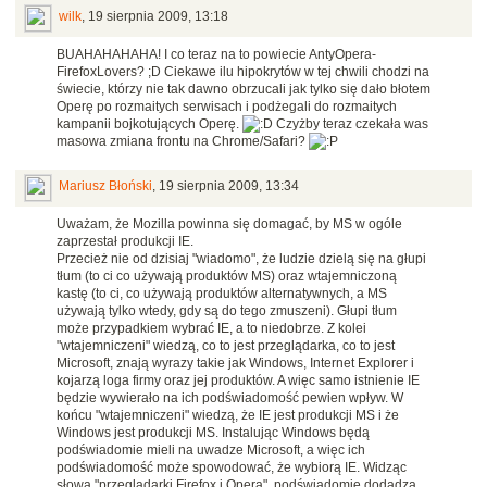
wilk
,
19 sierpnia 2009, 13:18
BUAHAHAHAHA! I co teraz na to powiecie AntyOpera-
FirefoxLovers? ;D Ciekawe ilu hipokrytów w tej chwili chodzi na
świecie, którzy nie tak dawno obrzucali jak tylko się dało błotem
Operę po rozmaitych serwisach i podżegali do rozmaitych
kampanii bojkotujących Operę.
Czyżby teraz czekała was
masowa zmiana frontu na Chrome/Safari?
Mariusz Błoński
,
19 sierpnia 2009, 13:34
Uważam, że Mozilla powinna się domagać, by MS w ogóle
zaprzestał produkcji IE.
Przecież nie od dzisiaj "wiadomo", że ludzie dzielą się na głupi
tłum (to ci co używają produktów MS) oraz wtajemniczoną
kastę (to ci, co używają produktów alternatywnych, a MS
używają tylko wtedy, gdy są do tego zmuszeni). Głupi tłum
może przypadkiem wybrać IE, a to niedobrze. Z kolei
"wtajemniczeni" wiedzą, co to jest przeglądarka, co to jest
Microsoft, znają wyrazy takie jak Windows, Internet Explorer i
kojarzą loga firmy oraz jej produktów. A więc samo istnienie IE
będzie wywierało na ich podświadomość pewien wpływ. W
końcu "wtajemniczeni" wiedzą, że IE jest produkcji MS i że
Windows jest produkcji MS. Instalując Windows będą
podświadomie mieli na uwadze Microsoft, a więc ich
podświadomość może spowodować, że wybiorą IE. Widząc
słowa "przeglądarki Firefox i Opera", podświadomie dodadzą