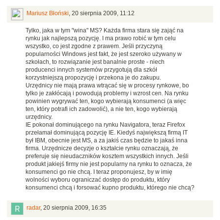
Mariusz Błoński
,
20 sierpnia 2009, 11:12
Tylko, jaka w tym "wina" MS? Każda firma stara się zająć na
rynku jak najlepszą pozycję. I ma prawo robić w tym celu
wszystko, co jest zgodne z prawem. Jeśli przyczyną
popularności Windows jest fakt, że jest szeroko używany w
szkołach, to rozwiązanie jest banalnie proste - niech
producenci innych systemów przygotują dla szkół
korzystniejszą propozycję i przekona je do zakupu.
Urzędnicy nie mają prawa wtrącać się w procesy rynkowe, bo
tylko je zakłócają i powodują problemy i wzrost cen. Na rynku
powinien wygrywać ten, kogo wybierają konsumenci (a więc
ten, który potrafi ich zadowolić), a nie ten, kogo wybierają
urzędnicy.
IE pokonał dominującego na rynku Navigatora, teraz Firefox
przełamał dominującą pozycję IE. Kiedyś największą firmą IT
był IBM, obecnie jest MS, a za jakiś czas będzie to jakaś inna
firma. Urzędnicze decyzje o kształcie rynku oznaczają, że
preferuje się nieudaczników kosztem wszystkich innych. Jeśli
produkt jakiejś firmy nie jest popularny na rynku to oznacza, że
konsumenci go nie chcą. I teraz proponujesz, by w imię
wolności wyboru ograniczać dostęp do produktu, który
konsumenci chcą i forsować kupno produktu, którego nie chcą?
radar
,
20 sierpnia 2009, 16:35