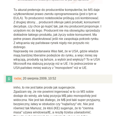
Tu akurat pretensje do producentów komputerów, bo MS daje
użytkownikowi prawo zwrotu oprogramowania (jest o tym w
EULA). To producenci notebooków próbują coś kombinować.
Z drugiej strony.... producent oferuje jakiś produkt, konsument
decyduje, czy chce go kupić tak, jak mu producent proponuje. I
urzędom nic do tego. Producent nie ma obowiązku sprzedaży
dokładnie takiego produktu, jak życzy sobie konsument. Ma
pełne prawo zbankrutować jeśli nie zaspokaja potrzeb rynku.
Z wtrącania się państwaw rynek nigdy nie przyszło nic
dobrego.
Naprawdę nie zastanawia Was fakt, że w USA, gdzie władze
mają bardziej liberalne podejście do rynku, a więc mniej się
wtrącają, produkty są tańsze, a wybór jest większy? To w USA
Microsoft ma słabszą pozycję niż w UE. I to jednocześnie w
USA państwo mniej walczy z "monopolem" niż w UE.
radar
,
20 sierpnia 2009, 10:52
imho, to nie jest takie proste jak sugerujecie.
Zgadzam się, że nie powinni ingerować w to co MS sobie
dodaje do windy, ale tutaj pozycja M$ jako monopolisty jest
widoczna. Nie jest tak dlatego, że M$ jest taki super przyjazny,
bezpieczny, łatwy w obsłudze czy "najtańszy" etc. Nie jest
również tak Mariusz, że ktoś (KE) sugeruje, że to "ciemna
masa" używa windowsa/IE, a resztę trzeba uświadomić.