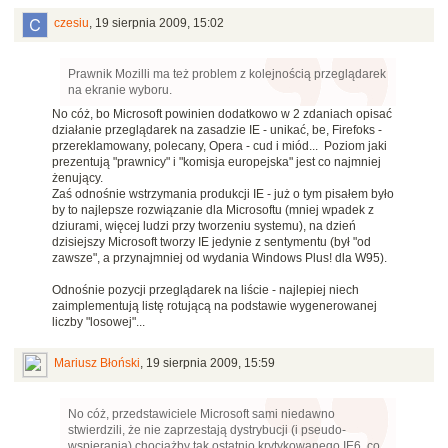
czesiu
,
19 sierpnia 2009, 15:02
Prawnik Mozilli ma też problem z kolejnością przeglądarek
na ekranie wyboru.
No cóż, bo Microsoft powinien dodatkowo w 2 zdaniach opisać
działanie przeglądarek na zasadzie IE - unikać, be, Firefoks -
przereklamowany, polecany, Opera - cud i miód... Poziom jaki
prezentują "prawnicy" i "komisja europejska" jest co najmniej
żenujący.
Zaś odnośnie wstrzymania produkcji IE - już o tym pisałem było
by to najlepsze rozwiązanie dla Microsoftu (mniej wpadek z
dziurami, więcej ludzi przy tworzeniu systemu), na dzień
dzisiejszy Microsoft tworzy IE jedynie z sentymentu (był "od
zawsze", a przynajmniej od wydania Windows Plus! dla W95).
Odnośnie pozycji przeglądarek na liście - najlepiej niech
zaimplementują listę rotującą na podstawie wygenerowanej
liczby "losowej"...
Mariusz Błoński
,
19 sierpnia 2009, 15:59
No cóż, przedstawiciele Microsoft sami niedawno
stwierdzili, że nie zaprzestają dystrybucji (i pseudo-
wspierania) chociażby tak ostatnio krytykowanego IE6, co