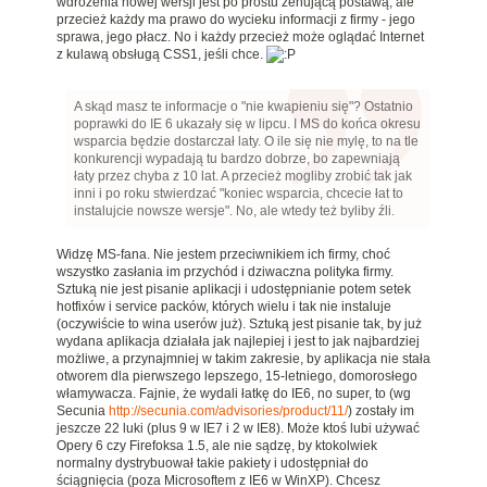
wdrożenia nowej wersji jest po prostu żenującą postawą, ale
przecież każdy ma prawo do wycieku informacji z firmy - jego
sprawa, jego płacz. No i każdy przecież może oglądać Internet
z kulawą obsługą CSS1, jeśli chce.
A skąd masz te informacje o "nie kwapieniu się"? Ostatnio
poprawki do IE 6 ukazały się w lipcu. I MS do końca okresu
wsparcia będzie dostarczał laty. O ile się nie mylę, to na tle
konkurencji wypadają tu bardzo dobrze, bo zapewniają
łaty przez chyba z 10 lat. A przecież mogliby zrobić tak jak
inni i po roku stwierdzać "koniec wsparcia, chcecie łat to
instalujcie nowsze wersje". No, ale wtedy też byliby źli.
Widzę MS-fana. Nie jestem przeciwnikiem ich firmy, choć
wszystko zasłania im przychód i dziwaczna polityka firmy.
Sztuką nie jest pisanie aplikacji i udostępnianie potem setek
hotfixów i service packów, których wielu i tak nie instaluje
(oczywiście to wina userów już). Sztuką jest pisanie tak, by już
wydana aplikacja działała jak najlepiej i jest to jak najbardziej
możliwe, a przynajmniej w takim zakresie, by aplikacja nie stała
otworem dla pierwszego lepszego, 15-letniego, domorosłego
włamywacza. Fajnie, że wydali łatkę do IE6, no super, to (wg
Secunia
http://secunia.com/advisories/product/11/
) zostały im
jeszcze 22 luki (plus 9 w IE7 i 2 w IE8). Może ktoś lubi używać
Opery 6 czy Firefoksa 1.5, ale nie sądzę, by ktokolwiek
normalny dystrybuował takie pakiety i udostępniał do
ściągnięcia (poza Microsoftem z IE6 w WinXP). Chcesz