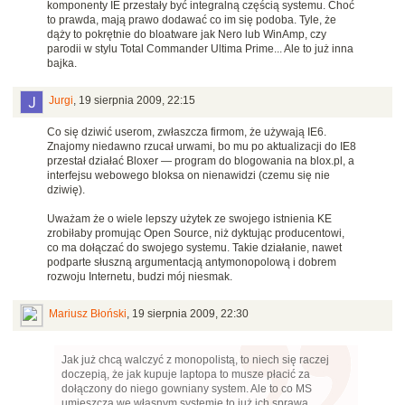
komponenty IE przestały być integralną częścią systemu. Choć
to prawda, mają prawo dodawać co im się podoba. Tyle, że
dąży to pokrętnie do bloatware jak Nero lub WinAmp, czy
parodii w stylu Total Commander Ultima Prime... Ale to już inna
bajka.
Jurgi
,
19 sierpnia 2009, 22:15
Co się dziwić userom, zwłaszcza firmom, że używają IE6.
Znajomy niedawno rzucał urwami, bo mu po aktualizacji do IE8
przestał działać Bloxer — program do blogowania na blox.pl, a
interfejsu webowego bloksa on nienawidzi (czemu się nie
dziwię).
Uważam że o wiele lepszy użytek ze swojego istnienia KE
zrobiłaby promując Open Source, niż dyktując producentowi,
co ma dołączać do swojego systemu. Takie działanie, nawet
podparte słuszną argumentacją antymonopolową i dobrem
rozwoju Internetu, budzi mój niesmak.
Mariusz Błoński
,
19 sierpnia 2009, 22:30
Jak już chcą walczyć z monopolistą, to niech się raczej
doczepią, że jak kupuje laptopa to musze płacić za
dołączony do niego gowniany system. Ale to co MS
umieszcza we własnym systemie to już ich sprawa.