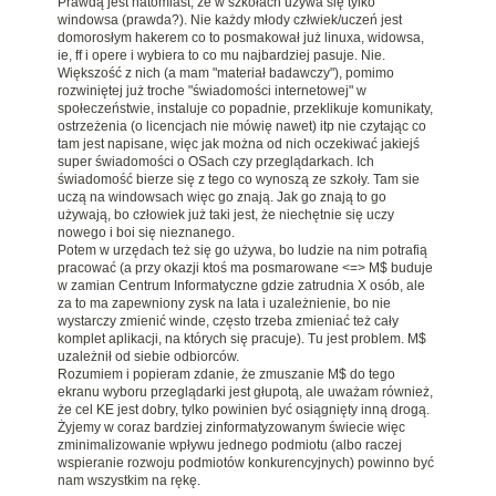
Prawdą jest natomiast, że w szkołach używa się tylko
windowsa (prawda?). Nie każdy młody człwiek/uczeń jest
domorosłym hakerem co to posmakował już linuxa, widowsa,
ie, ff i opere i wybiera to co mu najbardziej pasuje. Nie.
Większość z nich (a mam "materiał badawczy"), pomimo
rozwiniętej już troche "świadomości internetowej" w
społeczeństwie, instaluje co popadnie, przeklikuje komunikaty,
ostrzeżenia (o licencjach nie mówię nawet) itp nie czytając co
tam jest napisane, więc jak można od nich oczekiwać jakiejś
super świadomości o OSach czy przeglądarkach. Ich
świadomość bierze się z tego co wynoszą ze szkoły. Tam sie
uczą na windowsach więc go znają. Jak go znają to go
używają, bo człowiek już taki jest, że niechętnie się uczy
nowego i boi się nieznanego.
Potem w urzędach też się go używa, bo ludzie na nim potrafią
pracować (a przy okazji ktoś ma posmarowane <=> M$ buduje
w zamian Centrum Informatyczne gdzie zatrudnia X osób, ale
za to ma zapewniony zysk na lata i uzależnienie, bo nie
wystarczy zmienić winde, często trzeba zmieniać też cały
komplet aplikacji, na których się pracuje). Tu jest problem. M$
uzależnił od siebie odbiorców.
Rozumiem i popieram zdanie, że zmuszanie M$ do tego
ekranu wyboru przeglądarki jest głupotą, ale uważam również,
że cel KE jest dobry, tylko powinien być osiągnięty inną drogą.
Żyjemy w coraz bardziej zinformatyzowanym świecie więc
zminimalizowanie wpływu jednego podmiotu (albo raczej
wspieranie rozwoju podmiotów konkurencyjnych) powinno być
nam wszystkim na rękę.