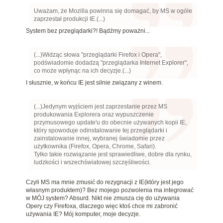
Uważam, że Mozilla powinna się domagać, by MS w ogóle
zaprzestał produkcji IE.(...)
System bez przeglądarki?! Bądźmy poważni...
(...)Widząc słowa "przeglądarki Firefox i Opera",
podświadomie dodadzą "przeglądarka Internet Explorer",
co może wpłynąc na ich decyzje.(...)
I słusznie, w końcu IE jest silnie związany z winem.
(...)Jedynym wyjściem jest zaprzestanie przez MS
produkowania Explorera oraz wypuszczenie
przymusowego update'u do obecnie używanych kopii IE,
który spowoduje odinstalowanie tej przeglądarki i
zainstalowanie innej, wybranej świadomie przez
użytkownika (Firefox, Opera, Chrome, Safari).
Tylko takie rozwiązanie jest sprawiedliwe, dobre dla rynku,
ludzkości i wszechświatowej szczęśliwości.
Czyli MS ma mnie zmusić do rezygnacji z IE(który jest jego
własnym produktem)? Bez mojego pozwolenia ma integrować
w MÓJ system? Absurd. Nikt nie zmusza cię do używania
Opery czy Firefoxa, dlaczego więc ktoś chce mi zabronić
używania IE? Mój komputer, moje decyzje.