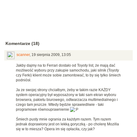
Komentarze (18)
scanner
,
19 sierpnia 2009, 13:05
Jakby dajmy na to Ferrari dostało od Toyoty list, że mają dać
możliwość wyboru przy zakupie samochodu, jaki silnik (Toyoty
czy Ferki) klient może sobie zamontować, to by się tylko śmiech
podniósł.
Ja ze swojej strony chciałbym, żeby w takim razie KAŻDY
system operacyjny był wyposażony w taki sam ekran wyboru
browsera, pakietu biurowego, odtwarzacza multimedialnego i
czego tam jeszcze. Wtedy będzie sprawiedliwie - taki
programowe równouprawnienie
Śmiech pusty mnie ogrania za każdym razem. Tym razem
jednak doprawiony jest on lekką goryczką - po cholerę Mozilla
się w to miesza? Opera im się opłaciła, czy jak?