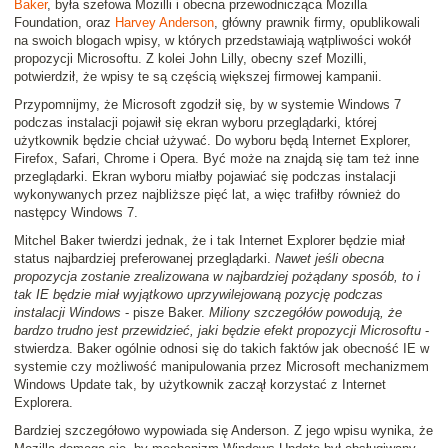
Baker
, była szefowa Mozilli i obecna przewodnicząca Mozilla
Foundation, oraz
Harvey Anderson
, główny prawnik firmy, opublikowali
na swoich blogach wpisy, w których przedstawiają wątpliwości wokół
propozycji Microsoftu. Z kolei John Lilly, obecny szef Mozilli,
potwierdził, że wpisy te są częścią większej firmowej kampanii.
Przypomnijmy, że Microsoft zgodził się, by w systemie Windows 7
podczas instalacji pojawił się ekran wyboru przeglądarki, której
użytkownik będzie chciał używać. Do wyboru będą Internet Explorer,
Firefox, Safari, Chrome i Opera. Być może na znajdą się tam też inne
przeglądarki. Ekran wyboru miałby pojawiać się podczas instalacji
wykonywanych przez najbliższe pięć lat, a więc trafiłby również do
następcy Windows 7.
Mitchel Baker twierdzi jednak, że i tak Internet Explorer będzie miał
status najbardziej preferowanej przeglądarki.
Nawet jeśli obecna
propozycja zostanie zrealizowana w najbardziej pożądany sposób, to i
tak IE będzie miał wyjątkowo uprzywilejowaną pozycję podczas
instalacji Windows
- pisze Baker.
Miliony szczegółów powodują, że
bardzo trudno jest przewidzieć, jaki będzie efekt propozycji Microsoftu
-
stwierdza. Baker ogólnie odnosi się do takich faktów jak obecność IE w
systemie czy możliwość manipulowania przez Microsoft mechanizmem
Windows Update tak, by użytkownik zaczął korzystać z Internet
Explorera.
Bardziej szczegółowo wypowiada się Anderson. Z jego wpisu wynika, że