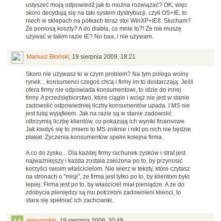
usłyszeć moją odpowiedź jak to można rozwiązać? OK, więc
skoro decydują się na taki system dystrybucji, czyli OS+IE, to
niech w sklepach na półkach teraz stoi WinXP+IE8. Słucham?
Że poniosą koszty? A do diabła, co mnie to?! Że nie muszę
używać w takim razie IE? No baa, i nie używam.
Mariusz Błoński
,
19 sierpnia 2009, 18:21
Skoro nie używasz to w czym problem? Na tym polega wolny
rynek... konsumenci czegoś chcą i firmy im to dostarczają. Jeśli
ofera firmy nie odpowiada konsumentowi, to idzie do innej
firmy. A przedsiębiorstwo, które ciągle i wciąż nie jest w stanie
zadowolić odpowiedniej liczby konsumentów upada. I MS nie
jest tutaj wyjątkiem. Jak na razie są w stanie zadowolić
olbrzymią liczbę klientów, co pokazują ich wyniki finansowe.
Jak kiedyś się to zmieni to MS zniknie i nikt po nich nie będzie
płakał. Życzenia konsumentów spełni kolejna firma.
A co do zysku... Dla każdej firmy rachunek zysków i strat jest
najważniejszy i każda została założona po to, by przynosić
korzyści swoim właścicielom. Nie wierz w teksty, które czytasz
na stronach o "misji", że firma jest tylko po to, by klientom było
lepiej. Firma jest po to, by właściciel miał pieniądze. A że do
zdobycia pieniędzy są mu potrzebni zadowoleni klienci, to
stara się spełniać ich zachcianki.
mrpumpkin
,
19 sierpnia 2009, 20:49