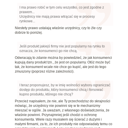
I ma prawo robić w tym celu wszystko, co jest zgodne z
prawem...
Urzędnicy nie mają prawa wtrącać się w procesy
rynkowe...
Niestety prawo ustalają właśnie urzędnicy, czy to źle czy
dobrze to poniżej.
Jeśli produkt jakiejś firmy nie jest popularny na rynku to
oznacza, że konsumenci go nie chcą.
Odwracają to zdanie można by powiedzieć, że jak konsumenci
kupują dany produkt tzn., że jest on popularny. Otóż może być
tak, że konsument wcale nie chce go kupić, ale jest do tego
zmuszony (poprzez różne zależności).
I teraz proponujesz, by w imię wolności wyboru ograniczać
dostęp do produktu, który konsumenci chcą i forsować
kupno produktu, którego nie chcą?
Przecież napisałem, że nie, ale Ty przechodzisz do skrajności
mówiąc, że urzędnicy nie powinni się w te mechanizmy
mieszać w ogóle. Ja uważam, z własnego doświadczenia, że
właśnie powinni. Przynajmniej jeśli chodzi o ochronę
konsumenta. Wiele razy musiałem się ścierać z dużymi i
małymi firmami, za to, że ich produkty nie odpowiadały temu co