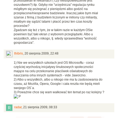
przedstawiali w reklamach ( czy niedopowiedzenie jest
oszustwem?) itp. Gdyby nie "urzędnicza" regulacja rynku
mógłbym się pożegnać z pieniędzmi albo godzić na
przepłacone/niesprawne badziewie. Inaczej jakie bym miał
szanse z firmą z budżetem liczonym w miliony czy miliardy,
miałbym się sądzić latami i płacić przez ten czas koszty
procesów?
Zgadzam się też z tym, że w takim razie w każdym OSie
powinien być taki ekran z wyborem przeglądarki. Albo u
wszystkich, albo u nikogo, tj. wtedy sprawiedliwa "wolność
gospodarcza".
thibris
,
20 sierpnia 2009, 22:48
1) Nie we wszystkich szkołach jest OS Microsoftu - coraz
częściej wychodzą inicjatywy linuksowych społeczności
mające na celu przekonanie placówek oświatowych do
nauczania o/na innych systemach - vide Jaworzno.
2) Albo u wszystkich, albo u nikogo nie ma tu zastosowania do
czasu, aż Mozilla, Opera, Google i cała reszta nie będą mieli
swojego OS`a.
3) Poważnie chce się wam wałkować ten temat po raz kolejny ?
radar
,
21 sierpnia 2009, 08:33