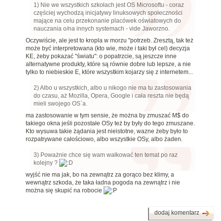
1) Nie we wszystkich szkołach jest OS Microsoftu - coraz
częściej wychodzą inicjatywy linuksowych społeczności
mające na celu przekonanie placówek oświatowych do
nauczania o/na innych systemach - vide Jaworzno.
Oczywiście, ale jest to kropla w morzu "potrzeb. Zresztą, tak też
może być interpretowana (kto wie, może i taki był cel) decyzja
KE, żeby pokazać "światu": o popatrzcie, są jeszcze inne
alternatywne produkty, które są równie dobre lub lepsze, a nie
tylko to niebieskie E, które wszystkim kojarzy się z internetem...
2) Albo u wszystkich, albo u nikogo nie ma tu zastosowania
do czasu, aż Mozilla, Opera, Google i cała reszta nie będą
mieli swojego OS`a.
ma zastosowanie w tym sensie, że można by zmuszać M$ do
takiego okna jeśli pozostałe OSy też by były do tego zmuszane.
Kto wysuwa takie żądania jest nieistotne, wazne żeby było to
rozpatrywane całościowo, albo wszystkie OSy, albo żaden.
3) Poważnie chce się wam wałkować ten temat po raz
kolejny ?
wyjść nie ma jak, bo na zewnątrz za gorąco bez klimy, a
wewnątrz szkoda, że taka ładna pogoda na zewnątrz i nie
można się skupić na robocie
dodaj komentarz