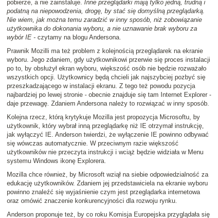
pobierze, a nie zainstaluje.
Inne przeglądarki mają tylko jedną, trudną i
podatną na niepowodzenia, drogę, by stać się domyślną przeglądarką.
Nie wiem, jak można temu zaradzić w inny sposób, niż zobowiązanie
użytkownika do dokonania wyboru, a nie uznawanie brak wyboru za
wybór IE
- czytamy na blogu Andersona.
Prawnik Mozilli ma też problem z kolejnością przeglądarek na ekranie
wyboru. Jego zdaniem, gdy użytkownikowi przerwie się proces instalacji
po to, by obsłużył ekran wyboru, większość osób nie będzie rozważało
wszystkich opcji. Użytkownicy będą chcieli jak najszybciej pozbyć się
przeszkadzającego w instalacji ekranu. Z tego też powodu pozycja
najbardziej po lewej stronie - obecnie znajduje się tam Internet Explorer -
daje przewagę. Zdaniem Andersona należy to rozwiązać w inny sposób.
Kolejna rzecz, którą krytykuje Mozilla jest propozycja Microsoftu, by
użytkownik, który wybrał inną przeglądarkę niż IE otrzymał instrukcję,
jak wyłączyć IE. Anderson twierdzi, że wyłączenie IE powinno odbywać
się wówczas automatycznie. W przeciwnym razie większość
użytkowników nie przeczyta instrukcji i wciąż będzie widziała w Menu
systemu Windows ikonę Explorera.
Mozilla chce również, by Microsoft wziął na siebie odpowiedzialność za
edukację użytkowników. Zdaniem jej przedstawiciela na ekranie wyboru
powinno znaleźć się wyjaśnienie czym jest przeglądarka internetowa
oraz omówić znaczenie konkurencyjności dla rozwoju rynku.
Anderson proponuje też, by co roku Komisja Europejska przyglądała się