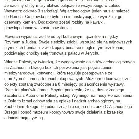
Jerozolimy chipy miały ułatwić połączenie wszystkiego w całość.
Wewnątrz odkryto 3 sarkofagi. Wg archeologów, jeden musiał należeć
do Heroda. Co prawda nie było na nim inskrypcji, ale wyróżniał go
czerwony kamień. Dodatkowo został rozbity na kawałki,
prawdopodobnie w czasie powstania.
Mevorah wyjaśnia, że Herod był kulturowym łącznikiem między
Rzymem a Judeą. Swoje siedziby zdobił, wzorując się na najnowszych
rzymskich trendach. Zwiedzający będą się mogli o tym przekonać,
podziwiając choćby salę tronową z pałacu w Jerychu.
Władze Palestyny twierdzą, że wydobywanie obiektów archeologicznych
na Zachodnim Brzegu bez ich pozwolenia jest pogwałceniem
międzynarodowej konwencji, która reguluje postępowanie ze
starożytnościami na terenach okupowanych. Muzeum odparowuje, że
obiekty zostaną zwrócone za 8 miesięcy po zakończeniu wystawy.
Dyrektor placówki James Snyder podkreśla, że nie dostał żadnego
zażalenia z Autonomii Palestyńskiej. Wg niego, na mocy Porozumienia
z Oslo to Izrael odpowiada za opiekę i nadzór archeologiczny na
Zachodnim Brzegu. Herodium znajduje się na obszarze C Zachodniego
Brzegu i ponoć muzeum koordynowało swoje działania z izraelską
administracją cywilną.