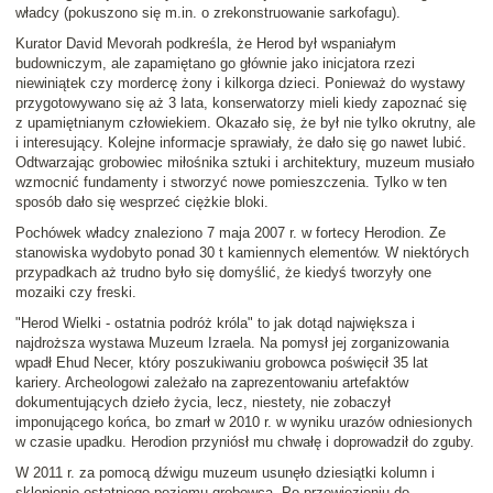
władcy (pokuszono się m.in. o zrekonstruowanie sarkofagu).
Kurator David Mevorah podkreśla, że Herod był wspaniałym
budowniczym, ale zapamiętano go głównie jako inicjatora rzezi
niewiniątek czy mordercę żony i kilkorga dzieci. Ponieważ do wystawy
przygotowywano się aż 3 lata, konserwatorzy mieli kiedy zapoznać się
z upamiętnianym człowiekiem. Okazało się, że był nie tylko okrutny, ale
i interesujący. Kolejne informacje sprawiały, że dało się go nawet lubić.
Odtwarzając grobowiec miłośnika sztuki i architektury, muzeum musiało
wzmocnić fundamenty i stworzyć nowe pomieszczenia. Tylko w ten
sposób dało się wesprzeć ciężkie bloki.
Pochówek władcy znaleziono 7 maja 2007 r. w fortecy Herodion. Ze
stanowiska wydobyto ponad 30 t kamiennych elementów. W niektórych
przypadkach aż trudno było się domyślić, że kiedyś tworzyły one
mozaiki czy freski.
"Herod Wielki - ostatnia podróż króla" to jak dotąd największa i
najdroższa wystawa Muzeum Izraela. Na pomysł jej zorganizowania
wpadł Ehud Necer, który poszukiwaniu grobowca poświęcił 35 lat
kariery. Archeologowi zależało na zaprezentowaniu artefaktów
dokumentujących dzieło życia, lecz, niestety, nie zobaczył
imponującego końca, bo zmarł w 2010 r. w wyniku urazów odniesionych
w czasie upadku. Herodion przyniósł mu chwałę i doprowadził do zguby.
W 2011 r. za pomocą dźwigu muzeum usunęło dziesiątki kolumn i
sklepienie ostatniego poziomu grobowca. Po przewiezieniu do