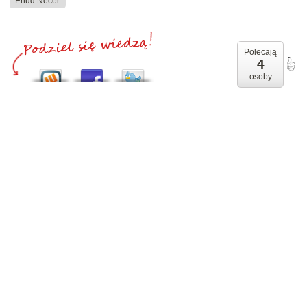
Ehud Necer
Polecają
4
osoby