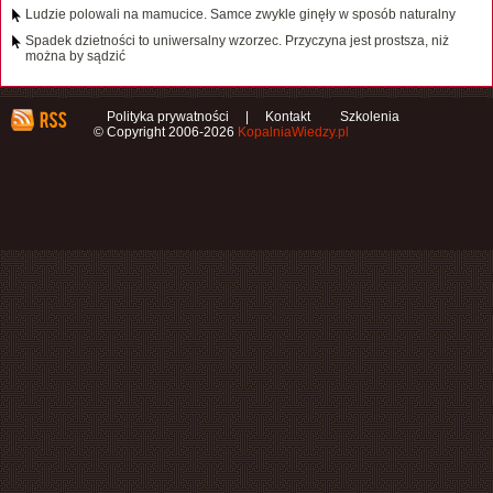
Ludzie polowali na mamucice. Samce zwykle ginęły w sposób naturalny
Spadek dzietności to uniwersalny wzorzec. Przyczyna jest prostsza, niż
można by sądzić
Polityka prywatności
|
Kontakt
Szkolenia
© Copyright 2006-2026
KopalniaWiedzy.pl