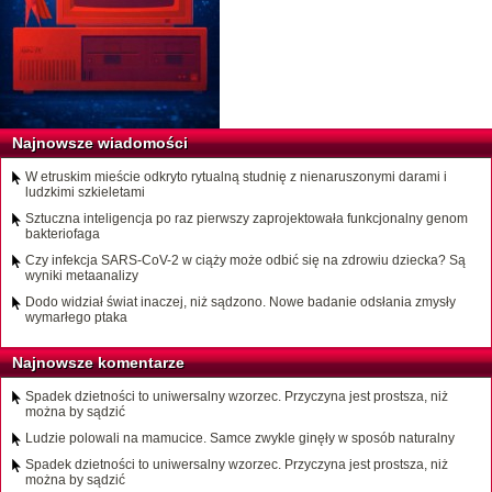
Najnowsze wiadomości
W etruskim mieście odkryto rytualną studnię z nienaruszonymi darami i
ludzkimi szkieletami
Sztuczna inteligencja po raz pierwszy zaprojektowała funkcjonalny genom
bakteriofaga
Czy infekcja SARS-CoV-2 w ciąży może odbić się na zdrowiu dziecka? Są
wyniki metaanalizy
Dodo widział świat inaczej, niż sądzono. Nowe badanie odsłania zmysły
wymarłego ptaka
Najnowsze komentarze
Spadek dzietności to uniwersalny wzorzec. Przyczyna jest prostsza, niż
można by sądzić
Ludzie polowali na mamucice. Samce zwykle ginęły w sposób naturalny
Spadek dzietności to uniwersalny wzorzec. Przyczyna jest prostsza, niż
można by sądzić