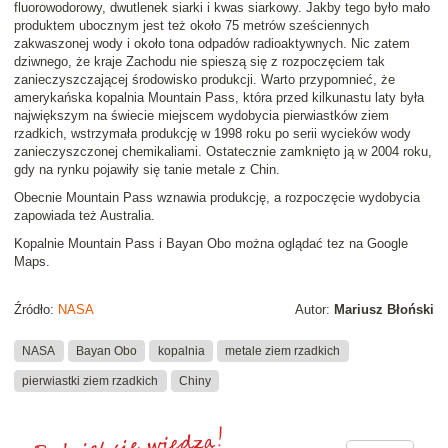
fluorowodorowy, dwutlenek siarki i kwas siarkowy. Jakby tego było mało
produktem ubocznym jest też około 75 metrów sześciennych
zakwaszonej wody i około tona odpadów radioaktywnych. Nic zatem
dziwnego, że kraje Zachodu nie spieszą się z rozpoczęciem tak
zanieczyszczającej środowisko produkcji. Warto przypomnieć, że
amerykańska kopalnia Mountain Pass, która przed kilkunastu laty była
największym na świecie miejscem wydobycia pierwiastków ziem
rzadkich, wstrzymała produkcję w 1998 roku po serii wycieków wody
zanieczyszczonej chemikaliami. Ostatecznie zamknięto ją w 2004 roku,
gdy na rynku pojawiły się tanie metale z Chin.
Obecnie Mountain Pass wznawia produkcję, a rozpoczęcie wydobycia
zapowiada też Australia.
Kopalnie Mountain Pass i Bayan Obo można oglądać tez na Google
Maps.
Źródło:
NASA
Autor:
Mariusz Błoński
NASA
Bayan Obo
kopalnia
metale ziem rzadkich
pierwiastki ziem rzadkich
Chiny