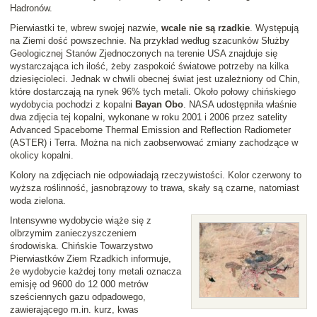
Hadronów.
Pierwiastki te, wbrew swojej nazwie,
wcale nie są rzadkie
. Występują
na Ziemi dość powszechnie. Na przykład według szacunków Służby
Geologicznej Stanów Zjednoczonych na terenie USA znajduje się
wystarczająca ich ilość, żeby zaspokoić światowe potrzeby na kilka
dziesięcioleci. Jednak w chwili obecnej świat jest uzależniony od Chin,
które dostarczają na rynek 96% tych metali. Około połowy chińskiego
wydobycia pochodzi z kopalni
Bayan Obo
. NASA udostępniła właśnie
dwa zdjęcia tej kopalni, wykonane w roku 2001 i 2006 przez satelity
Advanced Spaceborne Thermal Emission and Reflection Radiometer
(ASTER) i Terra. Można na nich zaobserwować zmiany zachodzące w
okolicy kopalni.
Kolory na zdjęciach nie odpowiadają rzeczywistości. Kolor czerwony to
wyższa roślinność, jasnobrązowy to trawa, skały są czarne, natomiast
woda zielona.
Intensywne wydobycie wiąże się z
olbrzymim zanieczyszczeniem
środowiska. Chińskie Towarzystwo
Pierwiastków Ziem Rzadkich informuje,
że wydobycie każdej tony metali oznacza
emisję od 9600 do 12 000 metrów
sześciennych gazu odpadowego,
zawierającego m.in. kurz, kwas