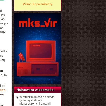
Patroni KopalniWiedzy
eń
t jak
e do
dna po
do
wany
zedł z
nie
wdzą
em
ce, by
i od
Najnowsze wiadomości
le'a
.
ęki
W etruskim mieście odkryto
rytualną studnię z
nienaruszonymi darami i
ia