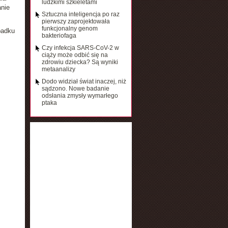
ludzkimi szkieletami
nie
Sztuczna inteligencja po raz
pierwszy zaprojektowała
funkcjonalny genom
padku
bakteriofaga
Czy infekcja SARS-CoV-2 w
ciąży może odbić się na
zdrowiu dziecka? Są wyniki
metaanalizy
Dodo widział świat inaczej, niż
sądzono. Nowe badanie
odsłania zmysły wymarłego
ptaka