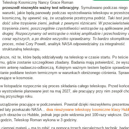
Teleskop Kosmiczny Nancy Grace Roman
przeszedł niezwykle ważny test wibracyjny
. Symulowano podczas niego
warunki, jakie będą panowały podczas wystrzeliwania teleskopu w przestrz
kosmiczną, by upewnić się, że urządzenie przetrzyma podróż.
Taki test jes
dość silne trzęsienie ziemi, jednak z pewnymi różnicami. W przeciwieństwi
trzęsienia ziemi, poszczególnie częstotliwości wstrząsów są aplikowane je
drugiej. Rozpoczynamy od wstrząsów o niskiej amplitudzie i przechodzimy 
coraz wyższych, a po drodze wszystko sprawdzamy. To bardzo skompliko
proces
, mówi Cory Powell, analityk NASA odpowiedzialny za integralność
strukturalną teleskopu.
sze, niż te, które będą oddziaływały na teleskop w czasie startu. Po teście
omu, gdzie zostanie szczegółowo zbadany. Badania mają potwierdzić, że wys
nim antenę nadawczo-odbiorczą. Kolejnym ważnym testem będzie sprawdze
zostanie poddane testom termicznym w warunkach obniżonego ciśnienia. Spra
panujące w kosmosie.
 w listopadzie rozpocznie się proces składania całego teleskopu. Przed końc
o wystrzelenie planowane jest na maj 2027, ale pracujący przy nim zespół ch
nią przyszłego roku.
ządzenie pracujące w podczerwieni. Powstał dzięki niezwykłemu prezentow
ed laty przekazało NASA...
dwa nieużywane teleskopy kosmiczne klasy Hubb
h obrazów co Hubble, jednak jego pole widzenia jest 100-razy większe. Dzi
 godzin, Teleskop Roman wykona w 3 godziny.
 ciemnej materii – ma to robić za pomocą trzech niezależnych technik: badan