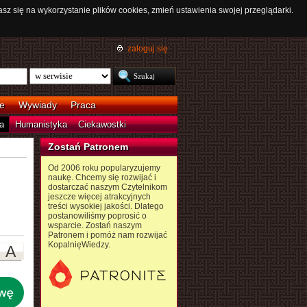
asz się na wykorzystanie plików cookies, zmień ustawienia swojej przeglądarki.
zaloguj się
e
Wywiady
Praca
a
Humanistyka
Ciekawostki
Zostań Patronem
Od 2006 roku popularyzujemy
naukę. Chcemy się rozwijać i
dostarczać naszym Czytelnikom
jeszcze więcej atrakcyjnych
treści wysokiej jakości. Dlatego
postanowiliśmy poprosić o
wsparcie. Zostań naszym
Patronem i pomóż nam rozwijać
KopalnięWiedzy.
A