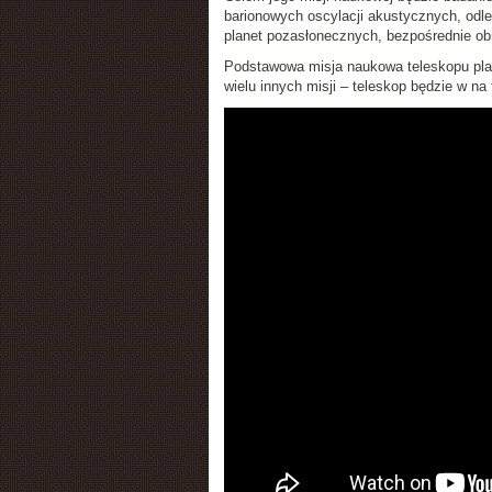
barionowych oscylacji akustycznych, odl
planet pozasłonecznych, bezpośrednie ob
Podstawowa misja naukowa teleskopu plan
wielu innych misji – teleskop będzie w na