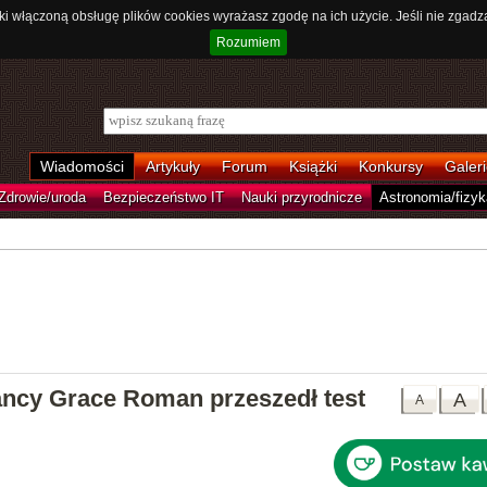
ki włączoną obsługę plików cookies wyrażasz zgodę na ich użycie. Jeśli nie zgadz
Rozumiem
Wiadomości
Artykuły
Forum
Książki
Konkursy
Galeri
Zdrowie/uroda
Bezpieczeństwo IT
Nauki przyrodnicze
Astronomia/fizyk
ncy Grace Roman przeszedł test
A
A