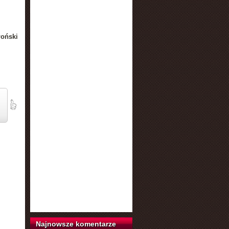
łoński
Najnowsze komentarze