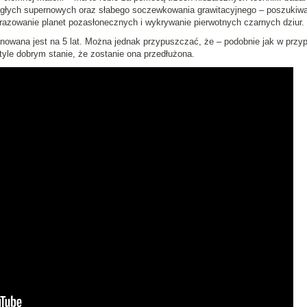
egłych supernowych oraz słabego soczewkowania grawitacyjnego – poszukiwa
razowanie planet pozasłonecznych i wykrywanie pierwotnych czarnych dziur.
owana jest na 5 lat. Można jednak przypuszczać, że – podobnie jak w przy
 tyle dobrym stanie, że zostanie ona przedłużona.