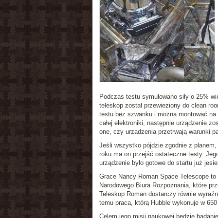
Podczas testu symulowano siły o 25% więk
teleskop został przewieziony do clean ro
testu bez szwanku i można montować na 
całej elektroniki, następnie urządzenie 
one, czy urządzenia przetrwają warunki 
Jeśli wszystko pójdzie zgodnie z planem,
roku ma on przejść ostateczne testy. Jeg
urządzenie było gotowe do startu już jesie
Grace Nancy Roman Space Telescope to ur
Narodowego Biura Rozpoznania, które prz
Teleskop Roman dostarczy równie wyraźnyc
temu praca, którą Hubble wykonuje w 650
Celem jego misji naukowej będzie badanie