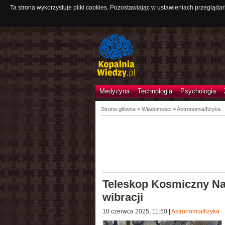
Ta strona wykorzystuje pliki cookies. Pozostawiając w ustawieniach przeglądar
Medycyna
Technologia
Psychologia
Strona główna
>
Wiadomości
>
Astronomia/fizyka
Teleskop Kosmiczny Na
wibracji
10 czerwca 2025, 11:50
|
Astronomia/fizyka