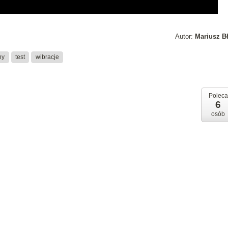
Autor:
Mariusz B
ny
test
wibracje
Poleca
6
osób