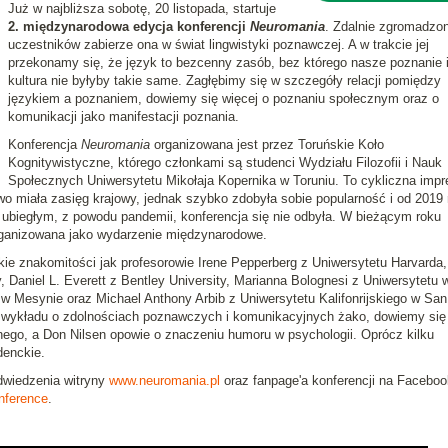
Już w najbliższa sobotę, 20 listopada, startuje
2. międzynarodowa edycja konferencji
Neuromania
. Zdalnie zgromadzo
uczestników zabierze ona w świat lingwistyki poznawczej. A w trakcie jej
przekonamy się, że język to bezcenny zasób, bez którego nasze poznanie 
kultura nie byłyby takie same. Zagłębimy się w szczegóły relacji pomiędzy
językiem a poznaniem, dowiemy się więcej o poznaniu społecznym oraz o
komunikacji jako manifestacji poznania.
Konferencja
Neuromania
organizowana jest przez Toruńskie Koło
Kognitywistyczne, którego członkami są studenci Wydziału Filozofii i Nauk
Społecznych Uniwersytetu Mikołaja Kopernika w Toruniu. To cykliczna impr
o miała zasięg krajowy, jednak szybko zdobyła sobie popularność i od 2019 
 ubiegłym, z powodu pandemii, konferencja się nie odbyła. W bieżącym roku
 organizowana jako wydarzenie międzynarodowe.
kie znakomitości jak profesorowie Irene Pepperberg z Uniwersytetu Harvarda
y, Daniel L. Everett z Bentley University, Marianna Bolognesi z Uniwersytetu 
 w Mesynie oraz Michael Anthony Arbib z Uniwersytetu Kalifonrijskiego w San
 wykładu o zdolnościach poznawczych i komunikacyjnych żako, dowiemy się 
nego, a Don Nilsen opowie o znaczeniu humoru w psychologii. Oprócz kilku
denckie.
dwiedzenia witryny
www.neuromania.pl
oraz fanpage'a konferencji na Faceboo
nference
.