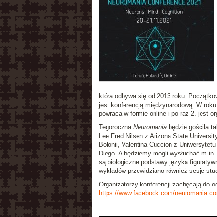
która odbywa się od 2013 roku. Początkow
jest konferencją międzynarodową. W roku
powraca w formie online i po raz 2. jest
Tegoroczna
Neuromania
będzie gościła ta
Lee Fred Nilsen z Arizona State Universit
Bolonii, Valentina Cuccion z Uniwersytetu
Diego. A będziemy mogli wysłuchać m.in.
są biologiczne podstawy języka figuratyw
wykładów przewidziano również sesje stu
Organizatorzy konferencji zachęcają do o
https://www.facebook.com/neuromania.co