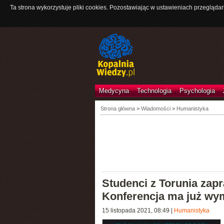
Ta strona wykorzystuje pliki cookies. Pozostawiając w ustawieniach przeglądar
Medycyna
Technologia
Psychologia
Strona główna
>
Wiadomości
>
Humanistyka
Studenci z Torunia zap
Konferencja ma już wy
15 listopada 2021, 08:49
|
Humanistyka