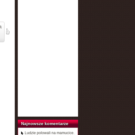
ą
Najnowsze komentarze
Ludzie polowali na mamucice.