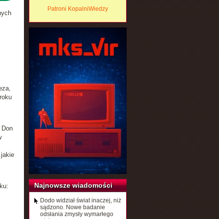
Patroni KopalniWiedzy
nych
i
eza,
roku
, Don
w
jakie
Najnowsze wiadomości
ku:
Dodo widział świat inaczej, niż
sądzono. Nowe badanie
odsłania zmysły wymarłego