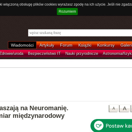
ki włączoną obsługę plików cookies wyrażasz zgodę na ich użycie. Jeśli nie zgadz
Rozumiem
Wiadomości
Artykuły
Forum
Książki
Konkursy
Galeri
Zdrowie/uroda
Bezpieczeństwo IT
Nauki przyrodnicze
Astronomia/fizyk
raszają na Neuromanię.
A
A
miar międzynarodowy