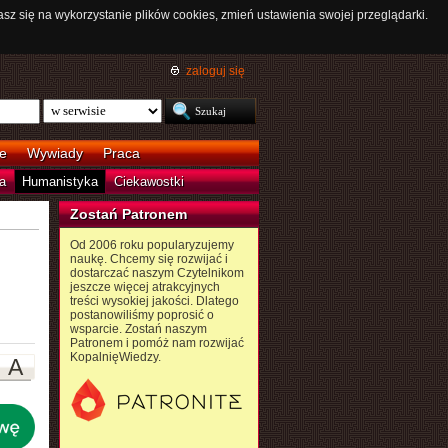
asz się na wykorzystanie plików cookies, zmień ustawienia swojej przeglądarki.
zaloguj się
e
Wywiady
Praca
a
Humanistyka
Ciekawostki
Zostań Patronem
Od 2006 roku popularyzujemy
naukę. Chcemy się rozwijać i
dostarczać naszym Czytelnikom
jeszcze więcej atrakcyjnych
treści wysokiej jakości. Dlatego
postanowiliśmy poprosić o
wsparcie. Zostań naszym
Patronem i pomóż nam rozwijać
KopalnięWiedzy.
A