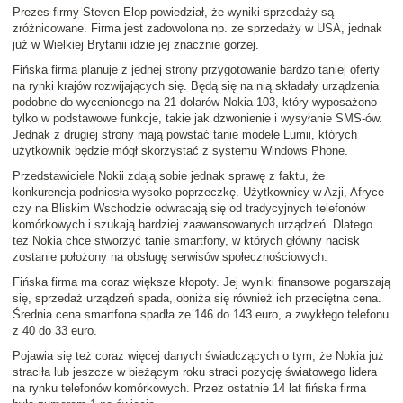
Prezes firmy Steven Elop powiedział, że wyniki sprzedaży są
zróżnicowane. Firma jest zadowolona np. ze sprzedaży w USA, jednak
już w Wielkiej Brytanii idzie jej znacznie gorzej.
Fińska firma planuje z jednej strony przygotowanie bardzo taniej oferty
na rynki krajów rozwijających się. Będą się na nią składały urządzenia
podobne do wycenionego na 21 dolarów Nokia 103, który wyposażono
tylko w podstawowe funkcje, takie jak dzwonienie i wysyłanie SMS-ów.
Jednak z drugiej strony mają powstać tanie modele Lumii, których
użytkownik będzie mógł skorzystać z systemu Windows Phone.
Przedstawiciele Nokii zdają sobie jednak sprawę z faktu, że
konkurencja podniosła wysoko poprzeczkę. Użytkownicy w Azji, Afryce
czy na Bliskim Wschodzie odwracają się od tradycyjnych telefonów
komórkowych i szukają bardziej zaawansowanych urządzeń. Dlatego
też Nokia chce stworzyć tanie smartfony, w których główny nacisk
zostanie położony na obsługę serwisów społecznościowych.
Fińska firma ma coraz większe kłopoty. Jej wyniki finansowe pogarszają
się, sprzedaż urządzeń spada, obniża się również ich przeciętna cena.
Średnia cena smartfona spadła ze 146 do 143 euro, a zwykłego telefonu
z 40 do 33 euro.
Pojawia się też coraz więcej danych świadczących o tym, że Nokia już
straciła lub jeszcze w bieżącym roku straci pozycję światowego lidera
na rynku telefonów komórkowych. Przez ostatnie 14 lat fińska firma