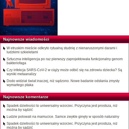
Najnowsze wiadomości
W etruskim mieście odkryto rytualną studnię z nienaruszonymi darami i
ludzkimi szkieletami
Sztuczna inteligencja po raz pierwszy zaprojektowała funkcjonalny genom
bakteriofaga
Czy infekcja SARS-CoV-2 w ciąży może odbić się na zdrowiu dziecka? Są
wyniki metaanalizy
Dodo widział świat inaczej, niż sądzono. Nowe badanie odsłania zmysły
wymarłego ptaka
Najnowsze komentarze
Spadek dzietności to uniwersalny wzorzec. Przyczyna jest prostsza, niż
można by sądzić
Ludzie polowali na mamucice. Samce zwykle ginęły w sposób naturalny
Spadek dzietności to uniwersalny wzorzec. Przyczyna jest prostsza, niż
można by sądzić