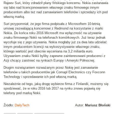
Rajeev Suri, który zdradził plany fińskiego koncernu. Nokia zastanawia
się labo nad licencjonowaniem własnego znaku firmowego innym
producentom albo też nad zamawianiem telefonów i sprzedaży ich pod
własną marką.
Suri przypomniał, że jego firma podpisała z Microsoftem 10-letnią
umowę zezwalającą koncernowi z Redmond na korzystanie z marki
Nokia. Do końca roku 2016 Microsoft ma wyłączność na używanie
znaku firmowego Nokii na telefonach komórkowych. Już teraz jednak
wycofuje się z jego używania. Nokia mogłaby już za dwa lata udzielać
innym producentom licencji na wykorzystywanie własnego znaku,
którego wartość jest obecnie wyceniana na 3,2 miliarda euro.
Używaniem znaku Nokii byliby zapewne zainteresowani producenci z
Azji chcący zaistnieć na rynkach Europy i Ameryki Północnej.
Drugim rozwiązaniem rozważanym przez Nokię jest zamawianie
telefonów u takich producentów jak Comapl Electronics czy Foxconn
Technology i sprzedawanie ich pod własną marką.
Niezależnie od tego, jaką drogę wybierze firma z Finlandii, możemy się
spodziewać, że w roku 2016 lub 2017 na rynku znowu pojawią się
telefony pod marką Nokii.
Źródło:
DailyTech
Autor:
Mariusz Błoński