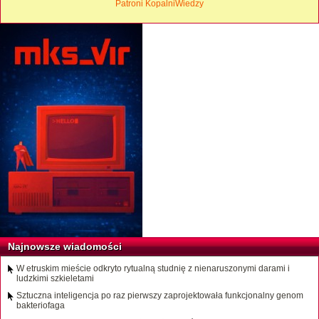
Patroni KopalniWiedzy
Najnowsze wiadomości
W etruskim mieście odkryto rytualną studnię z nienaruszonymi darami i
ludzkimi szkieletami
Sztuczna inteligencja po raz pierwszy zaprojektowała funkcjonalny genom
bakteriofaga