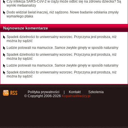
Czy infekcja SARS-CoV-2 w ciąży może odbić się na zdrowiu dziecka? Są
wyniki metaanalizy
Dodo widział świat inaczej, niż sądzono. Nowe badanie odsłania zmysły
wymarłego ptaka
Najnowsze komentarze
Spadek dzietności to uniwersalny wzorzec. Przyczyna jest prostsza, niż
można by sądzić
Ludzie polowali na mamucice. Samce zwykle ginęły w sposób naturalny
Spadek dzietności to uniwersalny wzorzec. Przyczyna jest prostsza, niż
można by sądzić
Ludzie polowali na mamucice. Samce zwykle ginęły w sposób naturalny
Spadek dzietności to uniwersalny wzorzec. Przyczyna jest prostsza, niż
można by sądzić
Polityka prywatności
|
Kontakt
Szkolenia
© Copyright 2006-2026
KopalniaWiedzy.pl