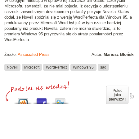
W ubiegłym miesiącu w sprawie tej zeznawał Bill Gates. Założyciel
Microsoftu stwierdził, że nie miał pojęcia, iż decyzja o udostępnieniu
narzędzi zewnętrznym developerom podważy pozycję Novella. Gates
dodał, że Novell spóźniał się z wersją WordPerfecta dla Windows 95, a
produkowany przez Microsoft Word był już w tym czasie bardziej
popularny niż produkt Novella, zatem nie można stwierdzić, iż to
premiera Windows 95 przyczyniła się do utraty popularności przez
WordPerfecta.
Źródło:
Associated Press
Autor:
Mariusz Błoński
Novell
Microsoft
WordPerfect
Windows 95
sąd
Poleć
jako
pierwszy !