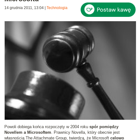
14 grudnia 2011, 13:04
|
Technologia
Powoli dobiega końca rozpoczęty w 2004 roku
spór pomiędzy
Novellem a Microsoftem
. Prawnicy Novella, który obecnie jest
własnością The Attachmate Group, twierdzą, że Microsoft
celowo