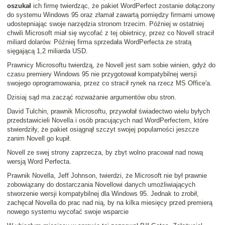
oszukał
ich firmę twierdząc, że pakiet WordPerfect zostanie dołączony
do systemu Windows 95 oraz złamał zawartą pomiędzy firmami umowę
udostepniając swoje narzędzia stronom trzecim. Później w ostatniej
chwili Microsoft miał się wycofać z tej obietnicy, przez co Novell stracił
miliard dolarów. Później firma sprzedała WordPerfecta ze stratą
sięgającą 1,2 miliarda USD.
Prawnicy Microsoftu twierdzą, że Novell jest sam sobie winien, gdyż do
czasu premiery Windows 95 nie przygotował kompatybilnej wersji
swojego oprogramowania, przez co stracił rynek na rzecz MS Office'a.
Dzisiaj sąd ma zacząć rozważanie argumentów obu stron.
David Tulchin, prawnik Microsoftu, przywołał świadectwo wielu byłych
przedstawicieli Novella i osób pracujących nad WordPerfectem, które
stwierdziły, że pakiet osiągnął szczyt swojej popularności jeszcze
zanim Novell go kupił.
Novell ze swej strony zaprzecza, by zbyt wolno pracował nad nową
wersją Word Perfecta.
Prawnik Novella, Jeff Johnson, twierdzi, że Microsoft nie był prawnie
zobowiązany do dostarczania Novellowi danych umożliwiających
stworzenie wersji kompatybilnej dla Windows 95. Jednak to zrobił,
zachęcał Novella do prac nad nią, by na kilka miesięcy przed premierą
nowego systemu wycofać swoje wsparcie