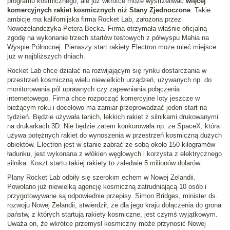
programu kosmicznego, ale już wkrótce może wystrzeliwać
więcej
komercyjnych rakiet kosmicznych niż Stany Zjednoczone
. Takie
ambicje ma kalifornijska firma Rocket Lab, założona przez
Nowozelandczyka Petera Becka. Firma otrzymała właśnie oficjalną
zgodę na wykonanie trzech startów testowych z półwyspu Mahia na
Wyspie Północnej. Pierwszy start rakiety Electron może mieć miejsce
już w najbliższych dniach.
Rocket Lab chce działać na rozwijającym się rynku dostarczania w
przestrzeń kosmiczną wielu niewielkich urządzeń, używanych np. do
monitorowania pól uprawnych czy zapewniania połączenia
internetowego. Firma chce rozpocząć komercyjne loty jeszcze w
bieżącym roku i docelowo ma zamiar przeprowadzać jeden start na
tydzień. Będzie używała tanich, lekkich rakiet z silnikami drukowanymi
na drukarkach 3D. Nie będzie zatem konkurowała np. ze SpaceX, która
używa potężnych rakiet do wynoszenia w przestrzeń kosmiczną dużych
obiektów. Electron jest w stanie zabrać ze sobą około 150 kilogramów
ładunku, jest wykonana z włókien węglowych i korzysta z elektrycznego
silnika. Koszt startu takiej rakiety to zaledwie 5 milionów dolarów.
Plany Rocket Lab odbiły się szerokim echem w Nowej Zelandii.
Powołano już niewielką agencję kosmiczną zatrudniającą 10 osób i
przygotowywane są odpowiednie przepisy. Simon Bridges, minister ds.
rozwoju Nowej Zelandii, stwierdził, że dla jego kraju dołączenia do grona
państw, z których startują rakiety kosmiczne, jest czymś wyjątkowym.
Uważa on, że wkrótce przemysł kosmiczny może przynosić Nowej