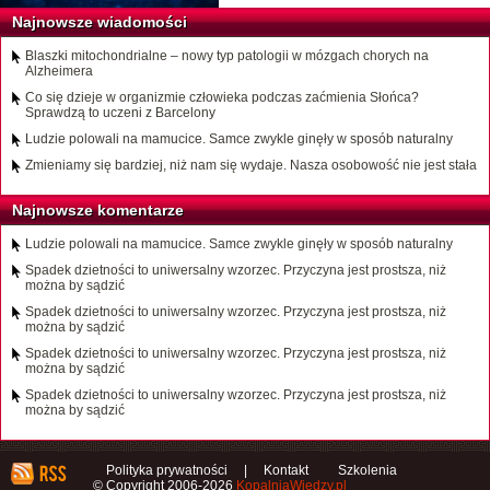
Najnowsze wiadomości
Blaszki mitochondrialne – nowy typ patologii w mózgach chorych na
Alzheimera
Co się dzieje w organizmie człowieka podczas zaćmienia Słońca?
Sprawdzą to uczeni z Barcelony
Ludzie polowali na mamucice. Samce zwykle ginęły w sposób naturalny
Zmieniamy się bardziej, niż nam się wydaje. Nasza osobowość nie jest stała
Najnowsze komentarze
Ludzie polowali na mamucice. Samce zwykle ginęły w sposób naturalny
Spadek dzietności to uniwersalny wzorzec. Przyczyna jest prostsza, niż
można by sądzić
Spadek dzietności to uniwersalny wzorzec. Przyczyna jest prostsza, niż
można by sądzić
Spadek dzietności to uniwersalny wzorzec. Przyczyna jest prostsza, niż
można by sądzić
Spadek dzietności to uniwersalny wzorzec. Przyczyna jest prostsza, niż
można by sądzić
Polityka prywatności
|
Kontakt
Szkolenia
© Copyright 2006-2026
KopalniaWiedzy.pl