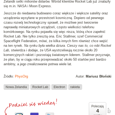
Zelandii setki milionów dolarów. Wśród klientów Rocket Lab już znalazły
się m.in. NASA i Moon Express.
Jeszcze do niedawna budowano coraz większe i większe satelity oraz
urządzenia wysyłane w przestrzeń kosmiczną. Dopiero od pewnego
czasu rozwój technologiczny sprawił, że możliwe jest tworzenie
naprawdę miniaturowych urządzeń, często wielkości telefonu
komórkowego. Na rynku pojawiła się więc nisza, którą chce zapełnić
Rocket Lab. Nie tylko zresztą ona. Eric Stallmer, szef Commercial
Spaceflight Federation, mówi, że kilka innych firm również chce wejść
na ten rynek.
Na rynku była wielka dziura. Cieszy nas to, co robi Rocket
Lab
, stwierdza i dodaje, że USA wystrzeliwują rocznie około 20
komercyjnych rakiet i pozostają światowym liderem. Stallmer przyznaje,
że plan, by w ciągu roku przeprowadzać około 50 startów jest bardzo
ambitny, a jego zrealizowanie potrwa wiele lat.
Źródło:
PhysOrg
Autor:
Mariusz Błoński
Nowa Zelandia
Rocket Lab
Electron
rakieta
Polecają
4