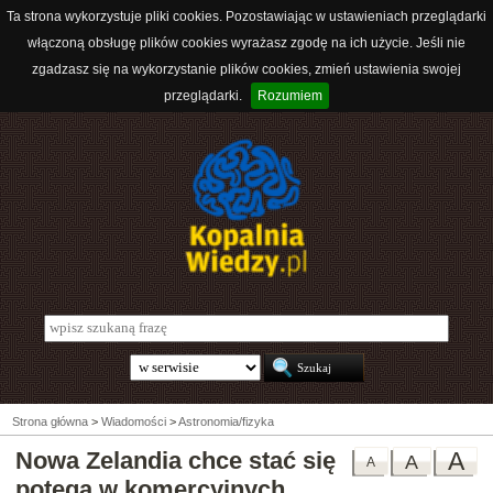
Ta strona wykorzystuje pliki cookies. Pozostawiając w ustawieniach przeglądarki
włączoną obsługę plików cookies wyrażasz zgodę na ich użycie. Jeśli nie
zgadzasz się na wykorzystanie plików cookies, zmień ustawienia swojej
przeglądarki.
Rozumiem
Strona główna
>
Wiadomości
>
Astronomia/fizyka
Nowa Zelandia chce stać się
A
A
A
potęgą w komercyjnych