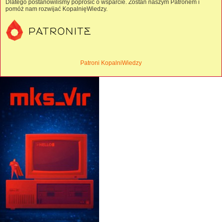
Dlatego postanowiliśmy poprosić o wsparcie. Zostań naszym Patronem i
pomóż nam rozwijać KopalnięWiedzy.
Patroni KopalniWiedzy