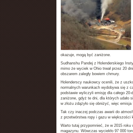
okazuje, mogą być zaniżone.
Sudhanshu Pandej z Holenderskiego Instyt
mimo że wyciek w Ohio trwał przez 20 dn
obszarem zaległy bowiem chmury.
Holenderscy naukowcy ocenili, że z uszko
normalnych warunkach wydobywa się z cał
podstawie wyliczyli emisję dla całego 20-
zaniżone, gdyż te dni, dla których udało 
w złożu zdążyło się obniżyć, więc emisja 
Tak czy inaczej podczas awarii do atmosfe
z przetwórstwa ropy i gazu w większości k
Warto tutaj przypomnieć, że w 2015 roku 
magazynu. Wówczas wyciekło 97 000 ton i