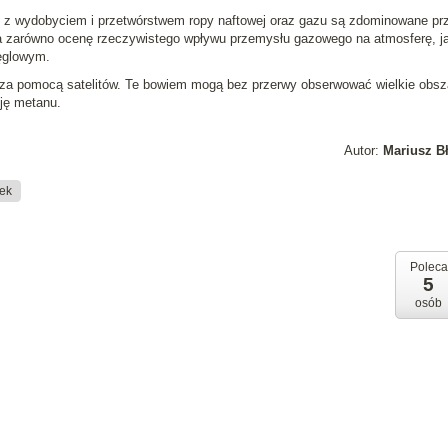
 z wydobyciem i przetwórstwem ropy naftowej oraz gazu są zdominowane pr
nia zarówno ocenę rzeczywistego wpływu przemysłu gazowego na atmosferę, ja
ęglowym.
 za pomocą satelitów. Te bowiem mogą bez przerwy obserwować wielkie obsz
ję metanu.
Autor:
Mariusz B
ek
Poleca
5
osób