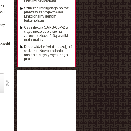
ludzkimi szkieletami
zez
Sztuczna inteligencja po raz
k i
pierwszy zaprojektowała
funkcjonalny genom
bakteriofaga
ary
Czy infekcja SARS-CoV-2 w
ciąży może odbić się na
zdrowiu dziecka? Są wyniki
metaanalizy
łoński
Dodo widział świat inaczej, niż
sądzono. Nowe badanie
odsłania zmysły wymarłego
ptaka