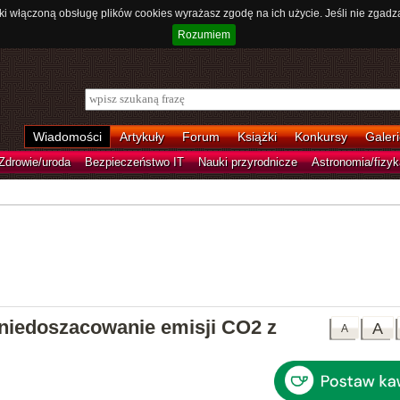
ki włączoną obsługę plików cookies wyrażasz zgodę na ich użycie. Jeśli nie zgadz
Rozumiem
Wiadomości
Artykuły
Forum
Książki
Konkursy
Galeri
Zdrowie/uroda
Bezpieczeństwo IT
Nauki przyrodnicze
Astronomia/fizyk
 niedoszacowanie emisji CO2 z
A
A