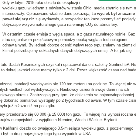
Gdy w lutym 2018 roku doszło do eksplozji i
wycieku gazu w jednym z odwiertów w stanie Ohio, media zbytnio się tym n
interesowały. Opracowane właśnie dane pokazują, że
wyciek był znacznie
poważniejszy
niż się wydawało, a przypadek ten każe przemyśleć poglądy
dotyczące wpływu naturalnego gazu na emisję CO
do atmosfery.
2
W ostatnim czasie emisja z węgla spada, a z gazu naturalnego rośnie. Ga
stać się paliwem przejściowym pomiędzy epoką węgla a technologiami
odnawialnymi. By jednak dobrze ocenić wpływ tego typu zmiany na ziemski
klimat potrzebujemy dokładnych danych dotyczących emisji. A te, jak się
utu Badań Kosmicznych uzyskał i opracował dane z satelity Sentinel-5P. Nie
i to dobrej jakości dane mamy tylko z 2 dni. Przez większość czasu nad ba
dzonej instalacji wydobywało się 120 ton metanu na godzinę. To więcej niż w
ych wielkich pól wydobywczych. Naukowcy uśrednili swoje dane i na ich
dniowego okresu. Zastrzegają przy tym, że obliczenia są najprawdopodobniej
się dokonać pomiarów, wystąpiły po 2 tygodniach od awarii. W tym czasie ciśn
była już niższa niż na początku.
ry przedostało się 60 000 (± 15 000) ton gazu. To więcej niż wynosi roczna 
rajów europejskich, z wyjątkiem Niemiec, Włoch i Wielkiej Brytanii.
w Kalifornii doszło do trwającego 3,5-miesiąca wycieku gazu z podziemnego
 był to drugi największy tego typu wypadek w USA.