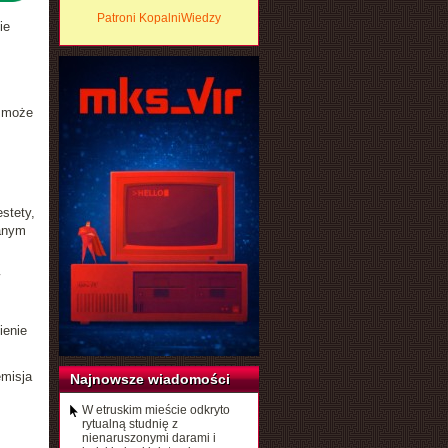
Patroni KopalniWiedzy
ie
z może
stety,
danym
ienie
emisja
Najnowsze wiadomości
W etruskim mieście odkryto
rytualną studnię z
nienaruszonymi darami i