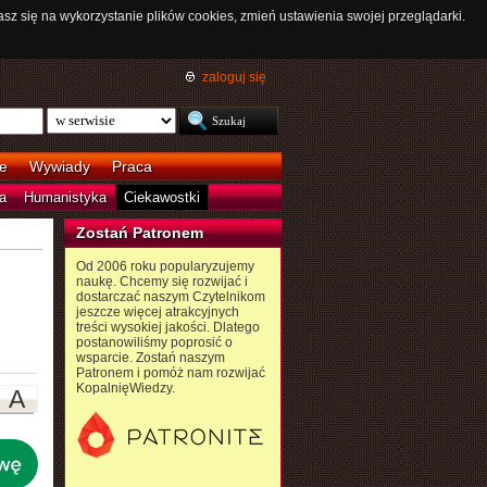
asz się na wykorzystanie plików cookies, zmień ustawienia swojej przeglądarki.
zaloguj się
e
Wywiady
Praca
a
Humanistyka
Ciekawostki
Zostań Patronem
Od 2006 roku popularyzujemy
naukę. Chcemy się rozwijać i
dostarczać naszym Czytelnikom
jeszcze więcej atrakcyjnych
treści wysokiej jakości. Dlatego
postanowiliśmy poprosić o
wsparcie. Zostań naszym
Patronem i pomóż nam rozwijać
KopalnięWiedzy.
A