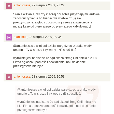
antoniossss
,
27 sierpnia 2009, 23:22
Sranie w Banie, tak czy inaczej oni sobie przyznają miliardowe
zadośćuczynienia bo biedactwa wielkie czują się
pokrzywdzone, a głód i ubóstwo się szerzy a świecie, a ja
muszę kasę od pierwszego do pierwszego kalkulować ;]
marximus
,
28 sierpnia 2009, 09:35
@antoniossss a w etiopi dzisiaj parę dzieci z braku wody
umarło a Ty w sraczu litry wody dziś spuściłeś.
wyraźnie jest napisane że sąd skazał firmę Onlinnic a nie Liu.
Firma ogłasza upadłość i dowidzenia, no i dokładnie
przestępstwa nie było.
antoniossss
,
28 sierpnia 2009, 10:53
@antoniossss a w etiopi dzisiaj parę dzieci z braku wody
umarło a Ty w sraczu litry wody dziś spuściłeś.
wyraźnie jest napisane że sąd skazał firmę Onlinnic a nie
Liu. Firma ogłasza upadłość i dowidzenia, no i dokładnie
przestępstwa nie było.