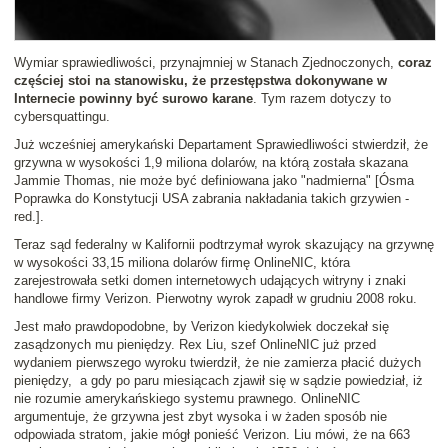
Wymiar sprawiedliwości, przynajmniej w Stanach Zjednoczonych,
coraz
częściej stoi na stanowisku, że przestępstwa dokonywane w
Internecie powinny być surowo karane
. Tym razem dotyczy to
cybersquattingu.
Już wcześniej amerykański Departament Sprawiedliwości stwierdził, że
grzywna w wysokości 1,9 miliona dolarów, na którą została skazana
Jammie Thomas, nie może być definiowana jako "nadmierna" [Ósma
Poprawka do Konstytucji USA zabrania nakładania takich grzywien -
red.].
Teraz sąd federalny w Kalifornii podtrzymał wyrok skazujący na grzywnę
w wysokości 33,15 miliona dolarów firmę OnlineNIC, która
zarejestrowała setki domen internetowych udających witryny i znaki
handlowe firmy Verizon. Pierwotny wyrok zapadł w grudniu 2008 roku.
Jest mało prawdopodobne, by Verizon kiedykolwiek doczekał się
zasądzonych mu pieniędzy. Rex Liu, szef OnlineNIC już przed
wydaniem pierwszego wyroku twierdził, że nie zamierza płacić dużych
pieniędzy, a gdy po paru miesiącach zjawił się w sądzie powiedział, iż
nie rozumie amerykańskiego systemu prawnego. OnlineNIC
argumentuje, że grzywna jest zbyt wysoka i w żaden sposób nie
odpowiada stratom, jakie mógł ponieść Verizon. Liu mówi, że na 663