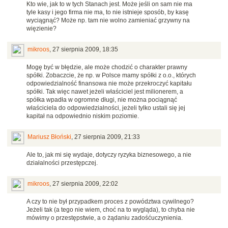
Kto wie, jak to w tych Stanach jest. Może jeśli on sam nie ma
tyle kasy i jego firma nie ma, to nie istnieje sposób, by kasę
wyciągnąć? Może np. tam nie wolno zamieniać grzywny na
więzienie?
mikroos
,
27 sierpnia 2009, 18:35
Mogę być w błędzie, ale może chodzić o charakter prawny
spółki. Zobaczcie, że np. w Polsce mamy spółki z o.o., których
odpowiedzialność finansowa nie może przekroczyć kapitału
spółki. Tak więc nawet jeżeli właściciel jest milionerem, a
spółka wpadła w ogromne długi, nie można pociągnąć
właściciela do odpowiedzialności, jeżeli tylko ustali się jej
kapitał na odpowiednio niskim poziomie.
Mariusz Błoński
,
27 sierpnia 2009, 21:33
Ale to, jak mi się wydaje, dotyczy ryzyka biznesowego, a nie
działalności przestępczej.
mikroos
,
27 sierpnia 2009, 22:02
A czy to nie był przypadkem proces z powództwa cywilnego?
Jeżeli tak (a tego nie wiem, choć na to wygląda), to chyba nie
mówimy o przestępstwie, a o żądaniu zadośćuczynienia.