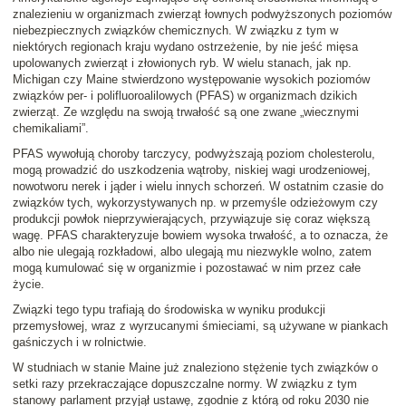
znalezieniu w organizmach zwierząt łownych podwyższonych poziomów
niebezpiecznych związków chemicznych. W związku z tym w
niektórych regionach kraju wydano ostrzeżenie, by nie jeść mięsa
upolowanych zwierząt i złowionych ryb. W wielu stanach, jak np.
Michigan czy Maine stwierdzono występowanie wysokich poziomów
związków per- i polifluoroalilowych (PFAS) w organizmach dzikich
zwierząt. Ze względu na swoją trwałość są one zwane „wiecznymi
chemikaliami”.
PFAS wywołują choroby tarczycy, podwyższają poziom cholesterolu,
mogą prowadzić do uszkodzenia wątroby, niskiej wagi urodzeniowej,
nowotworu nerek i jąder i wielu innych schorzeń. W ostatnim czasie do
związków tych, wykorzystywanych np. w przemyśle odzieżowym czy
produkcji powłok nieprzywierających, przywiązuje się coraz większą
wagę. PFAS charakteryzuje bowiem wysoka trwałość, a to oznacza, że
albo nie ulegają rozkładowi, albo ulegają mu niezwykle wolno, zatem
mogą kumulować się w organizmie i pozostawać w nim przez całe
życie.
Związki tego typu trafiają do środowiska w wyniku produkcji
przemysłowej, wraz z wyrzucanymi śmieciami, są używane w piankach
gaśniczych i w rolnictwie.
W studniach w stanie Maine już znaleziono stężenie tych związków o
setki razy przekraczające dopuszczalne normy. W związku z tym
stanowy parlament przyjął ustawę, zgodnie z którą od roku 2030 nie