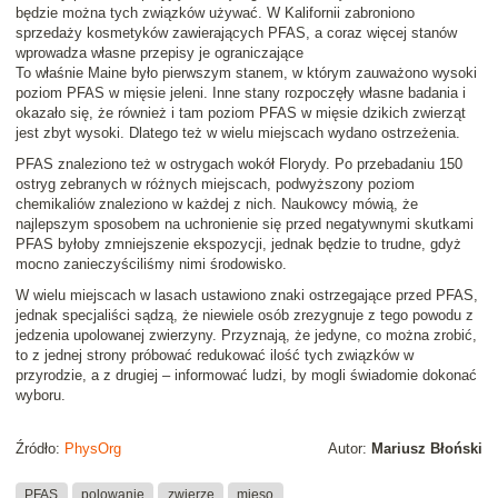
będzie można tych związków używać. W Kalifornii zabroniono
sprzedaży kosmetyków zawierających PFAS, a coraz więcej stanów
wprowadza własne przepisy je ograniczające
To właśnie Maine było pierwszym stanem, w którym zauważono wysoki
poziom PFAS w mięsie jeleni. Inne stany rozpoczęły własne badania i
okazało się, że również i tam poziom PFAS w mięsie dzikich zwierząt
jest zbyt wysoki. Dlatego też w wielu miejscach wydano ostrzeżenia.
PFAS znaleziono też w ostrygach wokół Florydy. Po przebadaniu 150
ostryg zebranych w różnych miejscach, podwyższony poziom
chemikaliów znaleziono w każdej z nich. Naukowcy mówią, że
najlepszym sposobem na uchronienie się przed negatywnymi skutkami
PFAS byłoby zmniejszenie ekspozycji, jednak będzie to trudne, gdyż
mocno zanieczyściliśmy nimi środowisko.
W wielu miejscach w lasach ustawiono znaki ostrzegające przed PFAS,
jednak specjaliści sądzą, że niewiele osób zrezygnuje z tego powodu z
jedzenia upolowanej zwierzyny. Przyznają, że jedyne, co można zrobić,
to z jednej strony próbować redukować ilość tych związków w
przyrodzie, a z drugiej – informować ludzi, by mogli świadomie dokonać
wyboru.
Źródło:
PhysOrg
Autor:
Mariusz Błoński
PFAS
polowanie
zwierzę
mięso