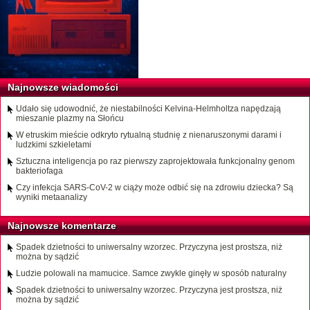
Najnowsze wiadomości
Udało się udowodnić, że niestabilności Kelvina-Helmholtza napędzają
mieszanie plazmy na Słońcu
W etruskim mieście odkryto rytualną studnię z nienaruszonymi darami i
ludzkimi szkieletami
Sztuczna inteligencja po raz pierwszy zaprojektowała funkcjonalny genom
bakteriofaga
Czy infekcja SARS-CoV-2 w ciąży może odbić się na zdrowiu dziecka? Są
wyniki metaanalizy
Najnowsze komentarze
Spadek dzietności to uniwersalny wzorzec. Przyczyna jest prostsza, niż
można by sądzić
Ludzie polowali na mamucice. Samce zwykle ginęły w sposób naturalny
Spadek dzietności to uniwersalny wzorzec. Przyczyna jest prostsza, niż
można by sądzić