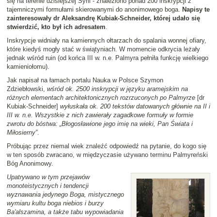
się na terenie dzisiejszej Syrii - znaleziono ponad 200 inskrypcji z
tajemniczymi formułami skierowanymi do anonimowego boga.
Napisy te
zainteresowały dr Aleksandrę Kubiak-Schneider, której udało się
stwierdzić, kto był ich adresatem
.
Inskrypcje widniały na kamiennych ołtarzach do spalania wonnej ofiary,
które kiedyś mogły stać w świątyniach. W momencie odkrycia leżały
jednak wśród ruin (od końca III w. n.e. Palmyra pełniła funkcję wielkiego
kamieniołomu).
Jak napisał na łamach portalu Nauka w Polsce Szymon
Zdziebłowski,
wśród ok. 2500 inskrypcji w języku aramejskim na
różnych elementach architektonicznych rozrzuconych po Palmyrze
[dr
Kubiak-Schneider]
wyłuskała ok. 200 tekstów datowanych głównie na II i
III w. n.e. Wszystkie z nich zawierały zagadkowe formuły w formie
zwrotu do bóstwa: „Błogosławione jego imię na wieki, Pan Świata i
Miłosierny”
.
Próbując przez niemal wiek znaleźć odpowiedź na pytanie, do kogo się
w ten sposób zwracano, w międzyczasie używano terminu Palmyreński
Bóg Anonimowy.
Upatrywano w tym przejawów
monoteistycznych i tendencji
wyznawania jedynego Boga, mistycznego
wymiaru kultu boga niebios i burzy
Ba'alszamina, a także tabu wypowiadania