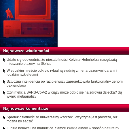
Najnowsze wiadomości
Udało się udowodnić, że niestabilności Kelvina-Helmholtza napędzają
mieszanie plazmy na Słońcu
W etruskim mieście odkryto rytualną studnię z nienaruszonymi darami i
ludzkimi szkieletami
Sztuczna inteligencja po raz pierwszy zaprojektowała funkcjonalny genom
bakteriofaga
Czy infekcja SARS-CoV-2 w ciąży może odbić się na zdrowiu dziecka? Są
wyniki metaanalizy
Najnowsze komentarze
Spadek dzietności to uniwersalny wzorzec. Przyczyna jest prostsza, niż
można by sądzić
Ludzie polowali na mamucice. Samce zwykle ginęły w sposób naturalny