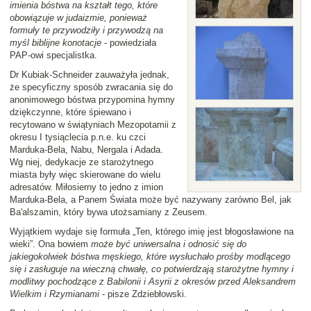
imienia bóstwa na kształt tego, które
obowiązuje w judaizmie, ponieważ
formuły te przywodziły i przywodzą na
myśl biblijne konotacje
- powiedziała
PAP-owi specjalistka.
Dr Kubiak-Schneider zauważyła jednak,
że specyficzny sposób zwracania się do
anonimowego bóstwa przypomina hymny
dziękczynne, które śpiewano i
recytowano w świątyniach Mezopotamii z
okresu I tysiąclecia p.n.e. ku czci
Marduka-Bela, Nabu, Nergala i Adada.
Wg niej, dedykacje ze starożytnego
miasta były więc skierowane do wielu
adresatów. Miłosierny to jedno z imion
Marduka-Bela, a Panem Świata może być nazywany zarówno Bel, jak
Ba'alszamin, który bywa utożsamiany z Zeusem.
Wyjątkiem wydaje się formuła „Ten, którego imię jest błogosławione na
wieki”. Ona bowiem
może być uniwersalna i odnosić się do
jakiegokolwiek bóstwa męskiego, które wysłuchało prośby modlącego
się i zasługuje na wieczną chwałę, co potwierdzają starożytne hymny i
modlitwy pochodzące z Babilonii i Asyrii z okresów przed Aleksandrem
Wielkim i Rzymianami
- pisze Zdziebłowski.