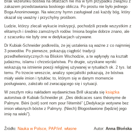
Brak wizerunku bóstwa na ołtarzach nie ma w tym przypadku związku z
zakazem przedstawiania boskiego oblicza. Po prostu nie było jednego
Boga Anonimowego. Na wieczny hymn zasługiwał zaś każdy bóg, który
okazał się uważny i przychylny prośbom.
Ludzie, którzy zlecali wykucie inskrypcji, pochodzili przede wszystkim z
elitarnych i średnio zamożnych rodów. Imiona bogów dobrze znano, ale
z szacunku nie były one w dedykacjach używane.
Dr Kubiak-Schneider podkreśla, że jej ustalenia są ważne z co najmniej
3 powodów. Po pierwsze, pokazują ciągłość tradycji
przedhellenistycznych na Bliskim Wschodzie, a te wpłynęły na kształt
judaizmu, islamu i chrześcijaństwa. Po drugie, uzyskane wyniki
wskazują na istnienie poezji religijnej używanej w rytuałach ok. 2 tys. lat
temu. Po trzecie wreszcie, analizy specjalistki pokazują, że bóstwa
miały wiele imion i tytułów; to, którym się w danym momencie
posługiwano, zależało od zwracającego się i sytuacji.
W zeszłym roku nakładem wydawnictwa Brill ukazała się
książka
autorstwa dr Kubiak-Schneider pt. „Des dédicaces sans théonyme de
Palmyre. Béni (soit) sont nom pour l'éternité” („Dedykacje wotywne bez
imion własnych bóstw z Palmyry. (Niech) Błogosławione (będzie) jego
imię na wieki”).
Źródło:
Nauka w Polsce, PAP/inf. własne
Autor:
Anna Błońska