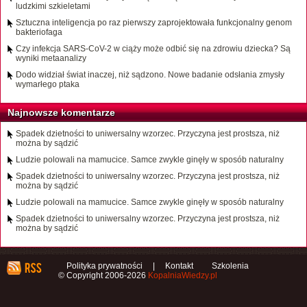
ludzkimi szkieletami
Sztuczna inteligencja po raz pierwszy zaprojektowała funkcjonalny genom
bakteriofaga
Czy infekcja SARS-CoV-2 w ciąży może odbić się na zdrowiu dziecka? Są
wyniki metaanalizy
Dodo widział świat inaczej, niż sądzono. Nowe badanie odsłania zmysły
wymarłego ptaka
Najnowsze komentarze
Spadek dzietności to uniwersalny wzorzec. Przyczyna jest prostsza, niż
można by sądzić
Ludzie polowali na mamucice. Samce zwykle ginęły w sposób naturalny
Spadek dzietności to uniwersalny wzorzec. Przyczyna jest prostsza, niż
można by sądzić
Ludzie polowali na mamucice. Samce zwykle ginęły w sposób naturalny
Spadek dzietności to uniwersalny wzorzec. Przyczyna jest prostsza, niż
można by sądzić
Polityka prywatności
|
Kontakt
Szkolenia
© Copyright 2006-2026
KopalniaWiedzy.pl