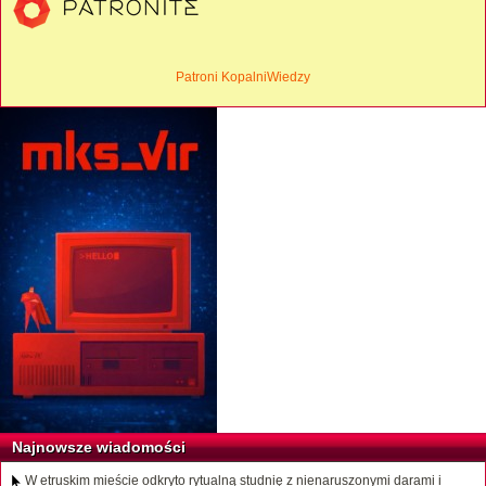
Patroni KopalniWiedzy
Najnowsze wiadomości
W etruskim mieście odkryto rytualną studnię z nienaruszonymi darami i