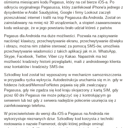
ośmioma miesiącami kodu Pegasus, który na cel bierze iOS-a. Po
odkryciu oryginalnego Pegasussa, który zainfekował iPhone'a jednego z
dysydentów w Arabii Saudyjskiej, Google i firmy Lookout zaczęli
przeszukiwać internet i trafili na trop Pegasusa dla Androida. Został on
zainstalowany na mniej niż 30 urządzeniach, a stopień zaawansowana
kodu wskazuje, że w jego powstaniu brało udział któreś z państw.
Pegasus dla Androida ma duże możliwości. Pozwala na zapisywanie
naciśnięć klawiszy, przechwytywanie ekranu, przechwytywanie dźwięku
i obrazu, można nim zdalnie sterować za pomocą SMS-ów, umożliwia
przechwytywanie wiadomości z takich aplikacji jak m.in. WhatsApp,
Skype, Facebook, Twitter, Viber czy Kakao. Napastnik ma też
możliwość kradzieży historii przeglądarki, maili z androidowego klienta
oraz kontaktów i kradzieży SMS-ów.
Szkodliwy kod został też wyposażony w mechanizm samozniszczenia
w przypadku ryzka wykrycia. Autodestrukcja uruchamia się m.in. gdy w
folderze /sdcard/MemosForNotes pojawia się plik zwalczający
Pegasusa, gdy nie zgadza się kod kraju skojarzony z kartą SIM, gdy
przez 60 dni Pegasus nie może połączyć się z kontrolującym go
serwerem lub też gdy z serwera nadejdzie polecenie usunięcia się z
zainfekowanego telefonu.
W przeciwieństwie do wersji dla iOS-a Pegasus na Androida nie
wykorzystuje nieznanych dziur. Szkodliwy kod korzysta z techniki
rootowania o nazwie Frameroot, dzięki której próbuje ominąć