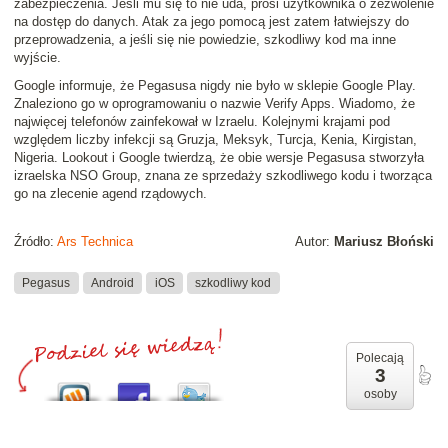
zabezpieczenia. Jeśli mu się to nie uda, prosi użytkownika o zezwolenie
na dostęp do danych. Atak za jego pomocą jest zatem łatwiejszy do
przeprowadzenia, a jeśli się nie powiedzie, szkodliwy kod ma inne
wyjście.
Google informuje, że Pegasusa nigdy nie było w sklepie Google Play.
Znaleziono go w oprogramowaniu o nazwie Verify Apps. Wiadomo, że
najwięcej telefonów zainfekował w Izraelu. Kolejnymi krajami pod
względem liczby infekcji są Gruzja, Meksyk, Turcja, Kenia, Kirgistan,
Nigeria. Lookout i Google twierdzą, że obie wersje Pegasusa stworzyła
izraelska NSO Group, znana ze sprzedaży szkodliwego kodu i tworząca
go na zlecenie agend rządowych.
Źródło:
Ars Technica
Autor:
Mariusz Błoński
Pegasus
Android
iOS
szkodliwy kod
Polecają
3
osoby