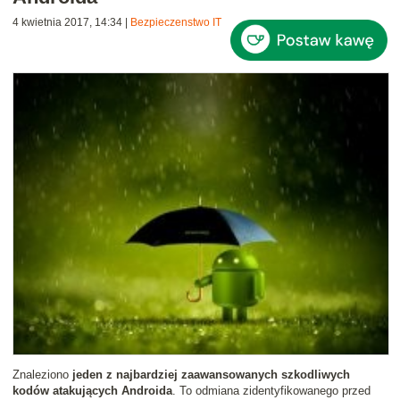
4 kwietnia 2017, 14:34
|
Bezpieczenstwo IT
Znaleziono
jeden z najbardziej zaawansowanych szkodliwych
kodów atakujących Androida
. To odmiana zidentyfikowanego przed