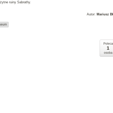
żytne ruiny Sabrathy.
Autor:
Mariusz B
useum
Poleca
1
osoba