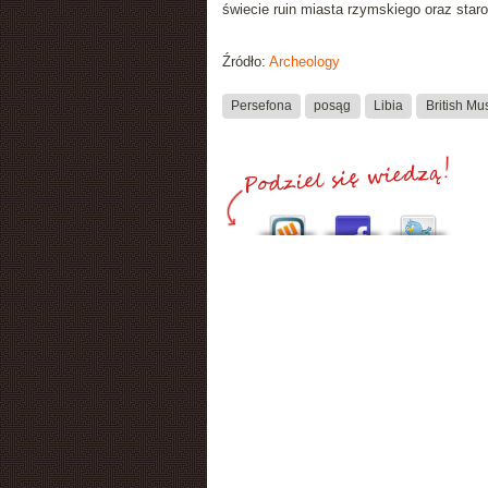
świecie ruin miasta rzymskiego oraz staro
Źródło:
Archeology
Persefona
posąg
Libia
British M