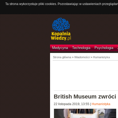
Ta strona wykorzystuje pliki cookies. Pozostawiając w ustawieniach przeglądar
Medycyna
Technologia
Psychologia
Strona główna
>
Wiadomości
>
Humanistyka
British Museum zwróci 
22 listopada 2019, 13:55
|
Humanistyka