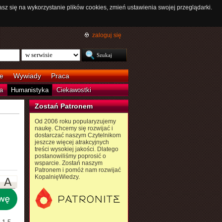
asz się na wykorzystanie plików cookies, zmień ustawienia swojej przeglądarki.
zaloguj się
e
Wywiady
Praca
a
Humanistyka
Ciekawostki
Zostań Patronem
Od 2006 roku popularyzujemy
naukę. Chcemy się rozwijać i
dostarczać naszym Czytelnikom
jeszcze więcej atrakcyjnych
treści wysokiej jakości. Dlatego
postanowiliśmy poprosić o
wsparcie. Zostań naszym
Patronem i pomóż nam rozwijać
KopalnięWiedzy.
A