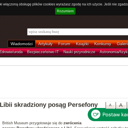
ki włączoną obsługę plików cookies wyrażasz zgodę na ich użycie. Jeśli nie zgadz
Rozumiem
Wiadomości
Artykuły
Forum
Książki
Konkursy
Galeri
Zdrowie/uroda
Bezpieczeństwo IT
Nauki przyrodnicze
Astronomia/fizyk
Libii skradziony posąg Persefony
A
A
British Museum przygotowuje się do
zwrócenia