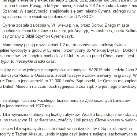
posągu Persefony ukradzionego z Libii
. Szacunkowa wartość zabytku to
miliona funtów. Posąg, o którym mowa, został w 2012 roku ukradziony z mi
Szahhat. W starożytności znajdowało się tam miasto Cyrena, którego ruiny
wpisane na listę światowego dziedzictwa UNESCO.
Cyrena została założona w VII wieku p.n.e. przez Dorów. Z tego miasta
pochodzili znani filozofowie i uczeni, jak Arystyp, Eratostenes, poeta Kalli
czy znany z Biblii Szymon Cyrenejczyk.
Marmurowy posąg o wysokości 1,2 metra przedstawia królową świata
alnie wydobyty z grobu w Cyrenie i przemycony do Wielkiej Brytanii. Doktor 
useum mówi, że zabytek pochodzi z III lub IV wieku przed Chrystusem i jest
typu, to niezwykle rzadki okaz
.
e służby celne w jednym z magazynów w Londynie. W 2015 roku sędzia John Z
ordańczyka Riada al-Quassasa, został fałszywie zadeklarowany na granicy. W
z Turcji, a jego wartość to 72 000 funtów. Sąd orzekł, że Qassas ma zapłac
o British Museum na czas rozstrzygnięcia przez sąd, kto jest jego prawdziw
ia niejakiego Hassana Fazeliego, biznesmena ze Zjednoczonych Emiratów
 w jego rodzinie od 1977 roku.
ibii wywieziono olbrzymią liczbę zabytków. Władze kraju stopniowo starają 
po trwającym 11 lat śledztwie, zwróciły Libii posąg „Głowa kobiety w weloni
jsc w Libii wpisanych na listę światowego dziedzictwa. Są to: starożytna
oglify z Tadrart Akakus, Leptis Magna czyli jedne z najlepiej zachowanych n