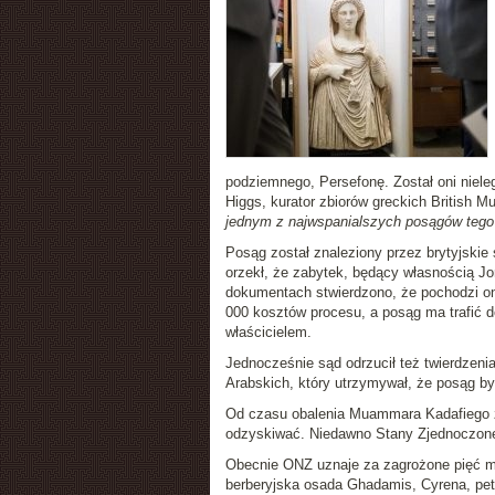
podziemnego, Persefonę. Został oni nieleg
Higgs, kurator zbiorów greckich British M
jednym z najwspanialszych posągów tego 
Posąg został znaleziony przez brytyjski
orzekł, że zabytek, będący własnością J
dokumentach stwierdzono, że pochodzi on 
000 kosztów procesu, a posąg ma trafić d
właścicielem.
Jednocześnie sąd odrzucił też twierdzen
Arabskich, który utrzymywał, że posąg był
Od czasu obalenia Muammara Kadafiego z L
odzyskiwać. Niedawno Stany Zjednoczone, 
Obecnie ONZ uznaje za zagrożone pięć mie
berberyjska osada Ghadamis, Cyrena, petr