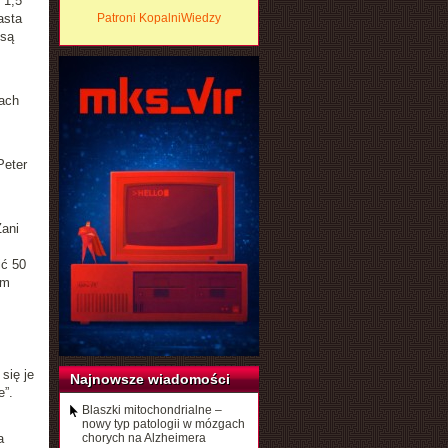
 1,5
asta
Patroni KopalniWiedzy
 są
mach
Peter
ani
ić 50
ym
się je
Najnowsze wiadomości
e”.
Blaszki mitochondrialne –
nowy typ patologii w mózgach
a
chorych na Alzheimera