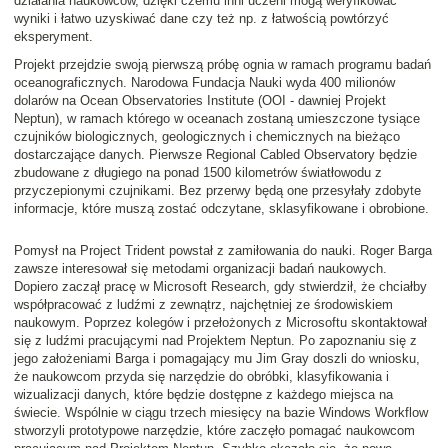
działania naukowców, dzięki czemu inni uczeni mogą weryfikować
wyniki i łatwo uzyskiwać dane czy też np. z łatwością powtórzyć
eksperyment.
Projekt przejdzie swoją pierwszą próbę ognia w ramach programu badań
oceanograficznych. Narodowa Fundacja Nauki wyda 400 milionów
dolarów na Ocean Observatories Institute (OOI - dawniej Projekt
Neptun), w ramach którego w oceanach zostaną umieszczone tysiące
czujników biologicznych, geologicznych i chemicznych na bieżąco
dostarczające danych. Pierwsze Regional Cabled Observatory będzie
zbudowane z długiego na ponad 1500 kilometrów światłowodu z
przyczepionymi czujnikami. Bez przerwy będą one przesyłały zdobyte
informacje, które muszą zostać odczytane, sklasyfikowane i obrobione.
Pomysł na Project Trident powstał z zamiłowania do nauki. Roger Barga
zawsze interesował się metodami organizacji badań naukowych.
Dopiero zaczął pracę w Microsoft Research, gdy stwierdził, że chciałby
współpracować z ludźmi z zewnątrz, najchętniej ze środowiskiem
naukowym. Poprzez kolegów i przełożonych z Microsoftu skontaktował
się z ludźmi pracującymi nad Projektem Neptun. Po zapoznaniu się z
jego założeniami Barga i pomagający mu Jim Gray doszli do wniosku,
że naukowcom przyda się narzędzie do obróbki, klasyfikowania i
wizualizacji danych, które będzie dostępne z każdego miejsca na
świecie. Wspólnie w ciągu trzech miesięcy na bazie Windows Workflow
stworzyli prototypowe narzędzie, które zaczęło pomagać naukowcom