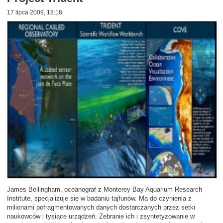
17 lipca 2009, 18:18
James Bellingham, oceanograf z Monterey Bay Aquarium Research
Institute, specjalizuje się w badaniu tajfunów. Ma do czynienia z
milionami pofragmentowanych danych dostarczanych przez setki
naukowców i tysiące urządzeń. Zebranie ich i zsyntetyzowanie w