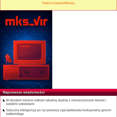
Patroni KopalniWiedzy
Najnowsze wiadomości
W etruskim mieście odkryto rytualną studnię z nienaruszonymi darami i
ludzkimi szkieletami
Sztuczna inteligencja po raz pierwszy zaprojektowała funkcjonalny genom
bakteriofaga