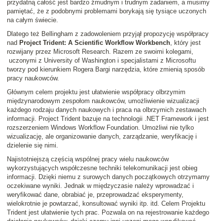
przydatną całość jest bardzo żmudnym i trudnym zadaniem, a musimy
pamiętać, że z podobnymi problemami borykają się tysiące uczonych
na całym świecie.
Dlatego też Bellingham z zadowoleniem przyjął propozycję współpracy
nad
Project Trident: A Scientific Workflow Workbench
, który jest
rozwijany przez Microsoft Research. Razem ze swoimi kolegami,
uczonymi z University of Washington i specjalistami z Microsoftu
tworzy pod kierunkiem Rogera Bargi narzędzia, które zmienią sposób
pracy naukowców.
Głównym celem projektu jest ułatwienie współpracy olbrzymim
międzynarodowym zespołom naukowców, umożliwienie wizualizacji
każdego rodzaju danych naukowych i praca na olbrzymich zestawach
informacji. Project Trident bazuje na technologii .NET Framework i jest
rozszerzeniem Windows Workflow Foundation. Umożliwi nie tylko
wizualizację, ale organizowanie danych, zarządzanie, weryfikację i
dzielenie się nimi.
Najistotniejszą częścią wspólnej pracy wielu naukowców
wykorzystujących współczesne techniki telekomunikacji jest obieg
informacji. Dzięki niemu z surowych danych początkowych otrzymamy
oczekiwane wyniki. Jednak w międzyczasie należy wprowadzać i
weryfikować dane, obrabiać je, przeprowadzać eksperymenty,
wielokrotnie je powtarzać, konsultować wyniki itp. itd. Celem Projektu
Trident jest ułatwienie tych prac. Pozwala on na rejestrowanie każdego