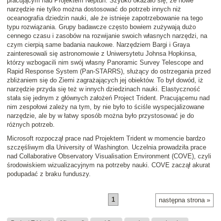
pracującym nad Projektem Neptun. Szybko okazało się, że nowe
narzędzie nie tylko można dostosować do potrzeb innych niż
oceanografia dziedzin nauki, ale że istnieje zapotrzebowanie na tego
typu rozwiązania. Grupy badawcze często bowiem zużywają dużo
cennego czasu i zasobów na rozwijanie swoich własnych narzędzi, na
czym cierpią same badania naukowe. Narzędziem Bargi i Graya
zainteresowali się astronomowie z Uniwersytetu Johnsa Hopkinsa,
którzy wzbogacili nim swój własny Panoramic Survey Telescope and
Rapid Response System (Pan-STARRS), służący do ostrzegania przed
zbliżaniem się do Ziemi zagrażających jej obiektów. To był dowód, iż
narzędzie przyda się też w innych dziedzinach nauki. Elastyczność
stała się jednym z głównych założeń Project Trident. Pracującemu nad
nim zespołowi zależy na tym, by nie było to ściśle wyspecjalizowane
narzędzie, ale by w łatwy sposób można było przystosować je do
różnych potrzeb.
Microsoft rozpoczął prace nad Projektem Trident w momencie bardzo
szczęśliwym dla University of Washington. Uczelnia prowadziła prace
nad Collaborative Observatory Visualisation Environment (COVE), czyli
środowiskiem wizualizacyjnym na potrzeby nauki. COVE zaczął akurat
podupadać z braku funduszy.
1
następna strona »