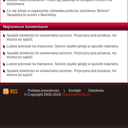
Blaszki mitochondrialne – nowy typ patologii w mózgach chorych na
Alzheimera
Co się dzieje w organizmie człowieka podczas zaćmienia Słońca?
Sprawdzą to uczeni z Barcelony
Najnowsze komentarze
Spadek dzietności to uniwersalny wzorzec. Przyczyna jest prostsza, niż
można by sądzić
Ludzie polowali na mamucice. Samce zwykle ginęły w sposób naturalny
Spadek dzietności to uniwersalny wzorzec. Przyczyna jest prostsza, niż
można by sądzić
Ludzie polowali na mamucice. Samce zwykle ginęły w sposób naturalny
Spadek dzietności to uniwersalny wzorzec. Przyczyna jest prostsza, niż
można by sądzić
Polityka prywatności
|
Kontakt
Szkolenia
© Copyright 2006-2026
KopalniaWiedzy.pl