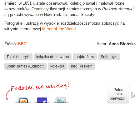
śmierci w 1851 r. stale obserwował, kolekcjonował i malował różne
okazy ptaków. Oryginały ilustracji zamieszczonych w
Ptakach Ameryki
są przechowywane w New York Historical Society.
Fotografie ilustracji w wysokiej rozdzielczości można zobaczyć na
witrynie internetowej
Mirror of the World
.
Źródło:
BBC
Autor:
Anna Błońska
Ptaki Ameryki
książka drukowana
najdroższa
Sotheby's
John James Audubon
kolekcja
lord Hesketh
Poleć
jako
pierwszy !