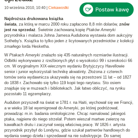
10 września 2010, 10:40
|
Ciekawostki
Najdroższa drukowana książka
świata
, za którą w marcu 2000 roku zapłacono 8,8 mln dolarów,
znów
jest na sprzedaż
. Świetnie zachowaną kopię
Ptaków Ameryki
przyrodnika i malarza Johna Jamesa Audubona wystawia dom aukcyjny
Sotheby's. Książka to tylko jeden z licytowanych przedmiotów z kolekcji
zmarłego lorda Hesketha.
W
Ptakach Ameryki
znalazło się 435 naturalnych rozmiarów ilustracji.
Odbitki wykonywano z rzeźbionych płyt o wysokości 99 i szerokości 66
cm. W oryginalnym XIX-wiecznym wydaniu Brytyjczycy Havellowie
senior i junior wykorzystali technikę akwatinty. Złożona z czterech
tomów seria wydawnicza ukazywała się na przestrzeni 11 lat – od 1827
do 1838 r. Zachowało się tylko 119 kopii tego rarytasu. Sto osiem
znajduje się w muzeach i bibliotekach. Jak łatwo obliczyć, na rynku
pozostało 11 egzemplarzy.
Audubon przyszedł na świat w 1781 r. na Haiti, wychował się we Francji,
a w wieku 18 lat wyemigrował do Ameryki, po której podróżował,
prowadząc m.in. badania ornitologiczne. Chcąc namalować jakiegoś
ptaka, najpierw do niego strzelał. Potem wieszał martwe zwierzę na
kawałkach drutu i zaczynał swoją właściwą pracę. W 1826 r. artysta
przyrodnik przybył do Londynu, gdzie szukał partnerów handlowych do
wydania swego dzieła i sprzedawał na nie subskrypcje. Do samej