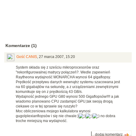
Komentarze (1)
Gość CANIS
,
27 marca 2007, 15:20
System składa się z sześciu mikroprocesorów oraz
"rekonfigurowalnej matrycy połączeń?. Wedle zapewnień
Raytheona wydajność MONARCHA wynosi 64 gigaflopsy.
Prędkość przepływu danych wewnątrz systemu szacowana jest
na 60 gigabajtów na sekundę, a z urządzeniami zewnętrznymi
komunikuje się on z prędkością 43 GB/s.
Wydajność jednego GPU G80 wynosi 500 Gigaflopsów!!!! a jak
wiadomo planowano CPU zastampić GPU,tak swoją drogą
ciekawe co w tej sprawie się ruszyło?
Moc obliczeniowa mojego kalkulatora wynosi
gugolplexianflopsów i się nie chwale:)
no dobra
troche mniejszą ma wydajność.
dodaj komentarz