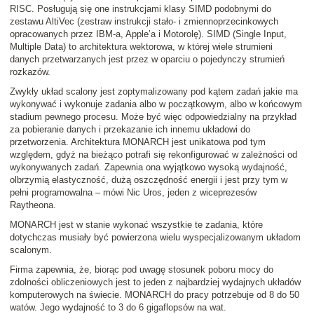
RISC. Posługują się one instrukcjami klasy SIMD podobnymi do
zestawu AltiVec (zestraw instrukcji stało- i zmiennoprzecinkowych
opracowanych przez IBM-a, Apple’a i Motorolę). SIMD (Single Input,
Multiple Data) to architektura wektorowa, w której wiele strumieni
danych przetwarzanych jest przez w oparciu o pojedynczy strumień
rozkazów.
Zwykły układ scalony jest zoptymalizowany pod kątem zadań jakie ma
wykonywać i wykonuje zadania albo w początkowym, albo w końcowym
stadium pewnego procesu. Może być więc odpowiedzialny na przykład
za pobieranie danych i przekazanie ich innemu układowi do
przetworzenia. Architektura MONARCH jest unikatowa pod tym
względem, gdyż na bieżąco potrafi się rekonfigurować w zależności od
wykonywanych zadań. Zapewnia ona wyjątkowo wysoką wydajność,
olbrzymią elastyczność, dużą oszczędność energii i jest przy tym w
pełni programowalna
– mówi Nic Uros, jeden z wiceprezesów
Raytheona.
MONARCH jest w stanie wykonać wszystkie te zadania, które
dotychczas musiały być powierzona wielu wyspecjalizowanym układom
scalonym.
Firma zapewnia, że, biorąc pod uwagę stosunek poboru mocy do
zdolności obliczeniowych jest to jeden z najbardziej wydajnych układów
komputerowych na świecie. MONARCH do pracy potrzebuje od 8 do 50
watów. Jego wydajność to 3 do 6 gigaflopsów na wat.