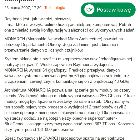
23 marca 2007, 17:30
|
Technologia
Raytheon jest, jak twierdzi, pierwszą
firmą, która stworzyła
polimorficzną architekturę komputerową
. Potrafi
ona zmieniać swoją konfigurację w zależności od wykonywanych zadań.
MONARCH
(Morphable Networked Micro-Architecture) powstał na
potrzeby Departamentu Obrony. Jego zadaniem jest zbieranie i
przetwarzanie danych z licznych czujników.
System składa się z sześciu mikroprocesorów oraz "rekonfigurowalnej
matrycy połączeń”. Wedle zapewnień Raytheona wydajność
MONARCHA wynosi 64 gigaflopsy. Prędkość przepływu danych
wewnątrz systemu szacowana jest na 60 gigabajtów na sekundę, a z
urządzeniami zewnętrznymi komunikuje się on z prędkością 43 GB/s.
Architektura MONARCHA pozwala na łączenie go w moduły po cztery
układy. Wydajność takiego modułu wynosi wówczas 256 GFlops. Z kolei
moduły mogą być łączone w zestawy po osiem sztuk. Otrzymamy w
ten sposób pojedynczy procesor o wydajności 2 teraflopsów czyli 2
bilionów operacji zmiennoprzecinkowych na sekundę. Dla porównania
wystarczy dodać, że najpotężniejszy obecnie superkomputer -
BlueGene/L - osiąga szczytową wydajność rzędu 367 TFlops. Korzysta
przy tym z ponad 131 000 procesorów.
Sześć tworzących MONARCH procesorów oparto na architekturze