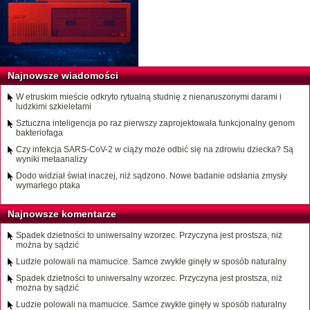
Najnowsze wiadomości
W etruskim mieście odkryto rytualną studnię z nienaruszonymi darami i
ludzkimi szkieletami
Sztuczna inteligencja po raz pierwszy zaprojektowała funkcjonalny genom
bakteriofaga
Czy infekcja SARS-CoV-2 w ciąży może odbić się na zdrowiu dziecka? Są
wyniki metaanalizy
Dodo widział świat inaczej, niż sądzono. Nowe badanie odsłania zmysły
wymarłego ptaka
Najnowsze komentarze
Spadek dzietności to uniwersalny wzorzec. Przyczyna jest prostsza, niż
można by sądzić
Ludzie polowali na mamucice. Samce zwykle ginęły w sposób naturalny
Spadek dzietności to uniwersalny wzorzec. Przyczyna jest prostsza, niż
można by sądzić
Ludzie polowali na mamucice. Samce zwykle ginęły w sposób naturalny