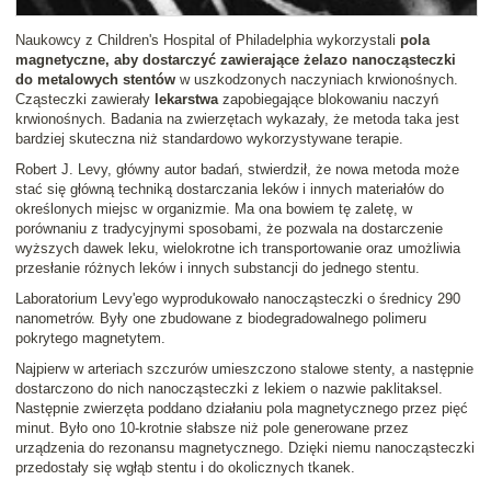
Naukowcy z Children's Hospital of Philadelphia wykorzystali
pola
magnetyczne, aby dostarczyć zawierające żelazo nanocząsteczki
do metalowych stentów
w uszkodzonych naczyniach krwionośnych.
Cząsteczki zawierały
lekarstwa
zapobiegające blokowaniu naczyń
krwionośnych. Badania na zwierzętach wykazały, że metoda taka jest
bardziej skuteczna niż standardowo wykorzystywane terapie.
Robert J. Levy, główny autor badań, stwierdził, że nowa metoda może
stać się główną techniką dostarczania leków i innych materiałów do
określonych miejsc w organizmie. Ma ona bowiem tę zaletę, w
porównaniu z tradycyjnymi sposobami, że pozwala na dostarczenie
wyższych dawek leku, wielokrotne ich transportowanie oraz umożliwia
przesłanie różnych leków i innych substancji do jednego stentu.
Laboratorium Levy'ego wyprodukowało nanocząsteczki o średnicy 290
nanometrów. Były one zbudowane z biodegradowalnego polimeru
pokrytego magnetytem.
Najpierw w arteriach szczurów umieszczono stalowe stenty, a następnie
dostarczono do nich nanocząsteczki z lekiem o nazwie paklitaksel.
Następnie zwierzęta poddano działaniu pola magnetycznego przez pięć
minut. Było ono 10-krotnie słabsze niż pole generowane przez
urządzenia do rezonansu magnetycznego. Dzięki niemu nanocząsteczki
przedostały się wgłąb stentu i do okolicznych tkanek.