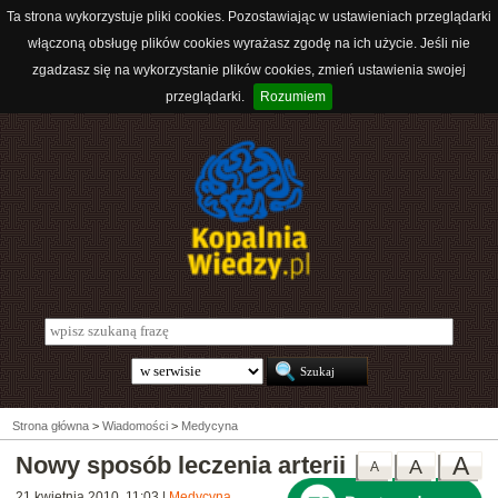
Ta strona wykorzystuje pliki cookies. Pozostawiając w ustawieniach przeglądarki
włączoną obsługę plików cookies wyrażasz zgodę na ich użycie. Jeśli nie
zgadzasz się na wykorzystanie plików cookies, zmień ustawienia swojej
przeglądarki.
Rozumiem
Strona główna
>
Wiadomości
>
Medycyna
Nowy sposób leczenia arterii
A
A
A
21 kwietnia 2010, 11:03
|
Medycyna