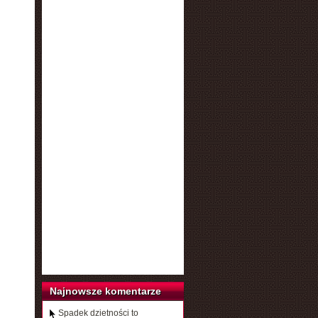
Najnowsze komentarze
Spadek dzietności to