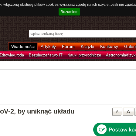
ki włączoną obsługę plików cookies wyrażasz zgodę na ich użycie. Jeśli nie zgadz
Rozumiem
Wiadomości
Artykuły
Forum
Książki
Konkursy
Galeri
Zdrowie/uroda
Bezpieczeństwo IT
Nauki przyrodnicze
Astronomia/fizyk
V-2, by uniknąć układu
A
A