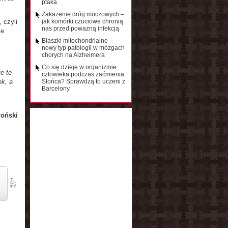
ptaka
Zakażenie dróg moczowych –
 czyli
jak komórki czuciowe chronią
nas przed poważną infekcją
ie
Blaszki mitochondrialne –
nowy typ patologii w mózgach
chorych na Alzheimera
Co się dzieje w organizmie
e te
człowieka podczas zaćmienia
k, a
Słońca? Sprawdzą to uczeni z
Barcelony
łoński