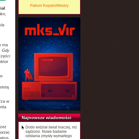
Patroni KopalniWiedzy
iał
.
ako,
yle
ie ma
. Gdy
części
ektor
go
oistą
rza w
enta
Najnowsze wiadomości
rzez
Dodo widział świat inaczej, niż
sądzono. Nowe badanie
zorzec
odsłania zmysły wymarłego
wirus