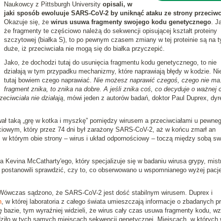
Naukowcy z Pittsburgh University
opisali, w
jaki sposób ewoluuje SARS-CoV-2 by uniknąć ataku ze strony przeciwc
Okazuje się, że
wirus usuwa fragmenty swojego kodu genetycznego
. J
że fragmenty te częściowo należą do sekwencji opisującej kształt proteiny
szczytowej (białka S), to po pewnym czasem zmiany w tej proteinie są na t
duże, iż przeciwciała nie mogą się do białka przyczepić.
Jako, że dochodzi tutaj do usunięcia fragmentu kodu genetycznego, to nie
działają w tym przypadku mechanizmy, które naprawiają błędy w kodzie. N
tutaj bowiem czego naprawiać.
Nie możesz naprawić czegoś, czego nie ma
fragment znika, to znika na dobre. A jeśli znika coś, co decyduje o ważnej 
zeciwciała nie działają
, mówi jeden z autorów badań, doktor Paul Duprex, dyr
ał taką „grę w kotka i myszkę” pomiędzy wirusem a przeciwciałami u pewne
iowym, który przez 74 dni był zarażony SARS-CoV-2, aż w końcu zmarł an
, w którym obie strony – wirus i układ odpornościowy – toczą między sobą sw
 Kevina McCatharty'ego, który specjalizuje się w badaniu wirusa grypy, mist
postanowili sprawdzić, czy to, co obserwowano u wspomnianego wyżej pacj
 Wówczas sądzono, że SARS-CoV-2 jest dość stabilnym wirusem. Duprex i
h
, w której laboratoria z całego świata umieszczają informacje o zbadanych p
się bazie, tym wyraźniej widzieli, że wirus cały czas usuwa fragmenty kodu, w
dziło w tych samych miejscach sekwencji genetycznej. Miejscach, w których 