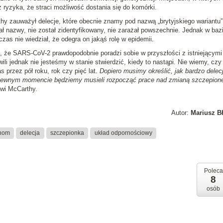
 ryzyka, że straci możliwość dostania się do komórki.
hy zauważył delecje, które obecnie znamy pod nazwą „brytyjskiego wariantu”,
ał nazwy, nie został zidentyfikowany, nie zarażał powszechnie. Jednak w baz
as nie wiedział, że odegra on jakąś rolę w epidemii.
, że SARS-CoV-2 prawdopodobnie poradzi sobie w przyszłości z istniejącymi
ili jednak nie jesteśmy w stanie stwierdzić, kiedy to nastąpi. Nie wiemy, czy
 przez pół roku, rok czy pięć lat.
Dopiero musimy określić, jak bardzo delecj
pewnym momencie będziemy musieli rozpocząć prace nad zmianą szczepione
wi McCarthy.
Autor:
Mariusz B
nom
delecja
szczepionka
układ odpornościowy
Poleca
8
osób