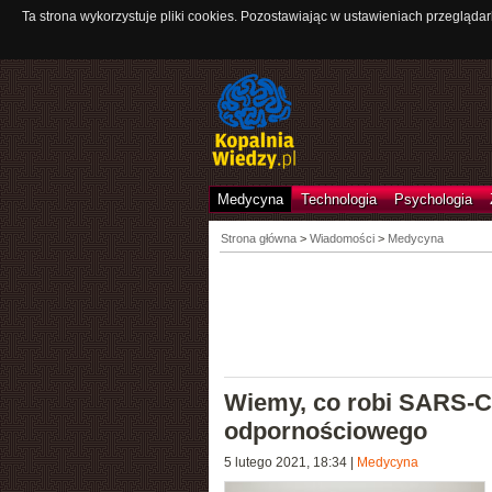
Ta strona wykorzystuje pliki cookies. Pozostawiając w ustawieniach przeglądar
Medycyna
Technologia
Psychologia
Strona główna
>
Wiadomości
>
Medycyna
Wiemy, co robi SARS-Co
odpornościowego
5 lutego 2021, 18:34
|
Medycyna