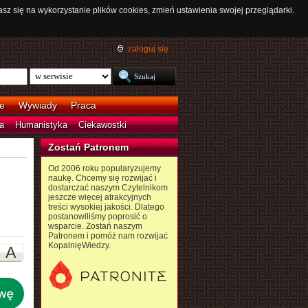
asz się na wykorzystanie plików cookies, zmień ustawienia swojej przeglądarki.
zaloguj się
e
Wywiady
Praca
a
Humanistyka
Ciekawostki
Zostań Patronem
Od 2006 roku popularyzujemy
naukę. Chcemy się rozwijać i
dostarczać naszym Czytelnikom
jeszcze więcej atrakcyjnych
treści wysokiej jakości. Dlatego
postanowiliśmy poprosić o
wsparcie. Zostań naszym
Patronem i pomóż nam rozwijać
KopalnięWiedzy.
A