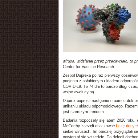
wirusa, widzianej przez przeciwciało, to pr
Center for Vaccine Research.
Zespół Duprexa po raz pierwszy obserwow
pacjenta z osłabionym układem odpornośc
COVID-19. Te 74 dni to bardzo długi czas
wojnę ewolucyjną.
Duprex poprosił następnie o pomoc doktora
unikaniu układu odpornościowego. Razem 
jest szerszym trendem.
Badania rozpoczęły się latem 2020 roku.
McCarthy zaczęli analizować
bazę danyc
siebie wirusach. Im bardziej przyglądali 
powtarzał się wszędzie. Do delecji docho