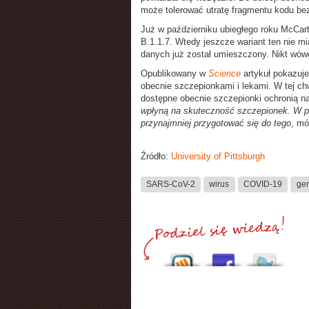
może tolerować utratę fragmentu kodu bez
Już w październiku ubiegłego roku McCart
B.1.1.7. Wtedy jeszcze wariant ten nie mi
danych już został umieszczony. Nikt wówcz
Opublikowany w
Science
artykuł pokazuje
obecnie szczepionkami i lekami. W tej chw
dostępne obecnie szczepionki ochronią nas
wpłyną na skuteczność szczepionek. W 
przynajmniej przygotować się do tego
, mó
Źródło:
University of Pittsburgh
SARS-CoV-2
wirus
COVID-19
ge