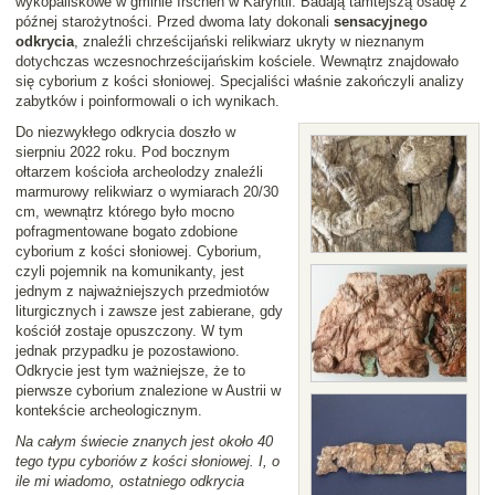
wykopaliskowe w gminie Irschen w Karyntii. Badają tamtejszą osadę z
późnej starożytności. Przed dwoma laty dokonali
sensacyjnego
odkrycia
, znaleźli chrześcijański relikwiarz ukryty w nieznanym
dotychczas wczesnochrześcijańskim kościele. Wewnątrz znajdowało
się cyborium z kości słoniowej. Specjaliści właśnie zakończyli analizy
zabytków i poinformowali o ich wynikach.
Do niezwykłego odkrycia doszło w
sierpniu 2022 roku. Pod bocznym
ołtarzem kościoła archeolodzy znaleźli
marmurowy relikwiarz o wymiarach 20/30
cm, wewnątrz którego było mocno
pofragmentowane bogato zdobione
cyborium z kości słoniowej. Cyborium,
czyli pojemnik na komunikanty, jest
jednym z najważniejszych przedmiotów
liturgicznych i zawsze jest zabierane, gdy
kościół zostaje opuszczony. W tym
jednak przypadku je pozostawiono.
Odkrycie jest tym ważniejsze, że to
pierwsze cyborium znalezione w Austrii w
kontekście archeologicznym.
Na całym świecie znanych jest około 40
tego typu cyboriów z kości słoniowej. I, o
ile mi wiadomo, ostatniego odkrycia