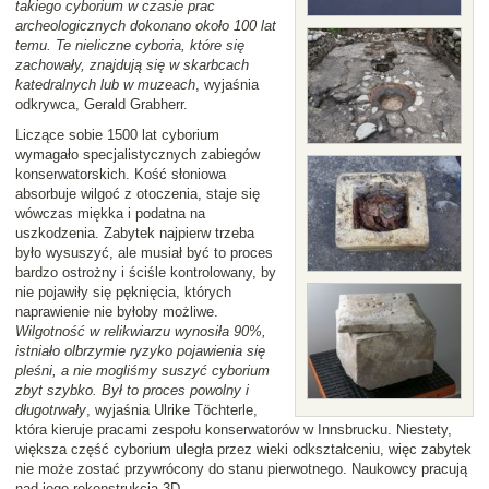
takiego cyborium w czasie prac
archeologicznych dokonano około 100 lat
temu. Te nieliczne cyboria, które się
zachowały, znajdują się w skarbcach
katedralnych lub w muzeach
, wyjaśnia
odkrywca, Gerald Grabherr.
Liczące sobie 1500 lat cyborium
wymagało specjalistycznych zabiegów
konserwatorskich. Kość słoniowa
absorbuje wilgoć z otoczenia, staje się
wówczas miękka i podatna na
uszkodzenia. Zabytek najpierw trzeba
było wysuszyć, ale musiał być to proces
bardzo ostrożny i ściśle kontrolowany, by
nie pojawiły się pęknięcia, których
naprawienie nie byłoby możliwe.
Wilgotność w relikwiarzu wynosiła 90%,
istniało olbrzymie ryzyko pojawienia się
pleśni, a nie mogliśmy suszyć cyborium
zbyt szybko. Był to proces powolny i
długotrwały
, wyjaśnia Ulrike Töchterle,
która kieruje pracami zespołu konserwatorów w Innsbrucku. Niestety,
większa część cyborium uległa przez wieki odkształceniu, więc zabytek
nie może zostać przywrócony do stanu pierwotnego. Naukowcy pracują
nad jego rekonstrukcją 3D.