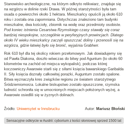
Stanowisko archeologiczne, na którym odkryto relikwiarz, znajduje się
na wzgórzu w dolinie rzeki Drawa. W późnej starożytności była tam
osada o powierzchni około 1 hektara. Mieszkańcy opuścili ją około 610
roku i została ona zapomniana. Dotychczas znaleziono tam budynki
mieszkalne, dwa kościoły, zbiornik na wodę oraz przedmioty osobiste.
Pod koniec istnienia Cesarstwa Rzymskiego czasy stawały się coraz
bardziej niespokojne, szczególnie w peryferyjnych prowincjach. Dlatego
około IV wieku mieszkańcy zaczęli opuszczać doliny i przenosili się na
wzgórza, gdzie łatwiej było się bronić
, wyjaśnia Grabherr.
Rok 610 był dla tej okolicy rokiem przełomowym. Jak dowiadujemy się
od Pawła Diakona, doszło wówczas do bitwy pod Aguntum (to około 60
kilometrów na zachód od miejsca wykopalisk), podczas której
koczowniczy Awarowie starli się z siłami księcia bawarskiego Garibalda
II. Siły księcia doznały całkowitej porażki, Auguntum zostało spalone.
Bitwa wyznaczyła kres związków regionu ze światem starożytnego
Śródziemiomorza. Lokalne biskupstwo zostało opuszczone, rzymska
ludność schroniła się w umocnionych miejscach położonych wyżej, a
Awarowie osiedlili się w żyznych dolinach.
Źródło:
Uniwersytet w Innsbrucku
Autor:
Mariusz Błoński
Sensacyjne odkrycie w Austrii: cyborium z kości słoniowej sprzed 1500 lat