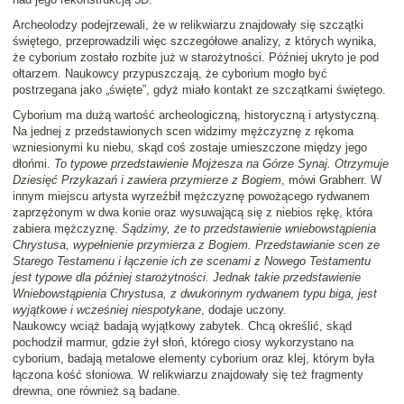
Archeolodzy podejrzewali, że w relikwiarzu znajdowały się szczątki
świętego, przeprowadzili więc szczegółowe analizy, z których wynika,
że cyborium zostało rozbite już w starożytności. Później ukryto je pod
ołtarzem. Naukowcy przypuszczają, że cyborium mogło być
postrzegana jako „święte”, gdyż miało kontakt ze szczątkami świętego.
Cyborium ma dużą wartość archeologiczną, historyczną i artystyczną.
Na jednej z przedstawionych scen widzimy mężczyznę z rękoma
wzniesionymi ku niebu, skąd coś zostaje umieszczone między jego
dłońmi.
To typowe przedstawienie Mojżesza na Górze Synaj. Otrzymuje
Dziesięć Przykazań i zawiera przymierze z Bogiem
, mówi Grabherr. W
innym miejscu artysta wyrzeźbił mężczyznę powożącego rydwanem
zaprzężonym w dwa konie oraz wysuwającą się z niebios rękę, która
zabiera mężczyznę.
Sądzimy, że to przedstawienie wniebowstąpienia
Chrystusa, wypełnienie przymierza z Bogiem. Przedstawianie scen ze
Starego Testamenu i łączenie ich ze scenami z Nowego Testamentu
jest typowe dla później starożytności. Jednak takie przedstawienie
Wniebowstąpienia Chrystusa, z dwukonnym rydwanem typu biga, jest
wyjątkowe i wcześniej niespotykane
, dodaje uczony.
Naukowcy wciąż badają wyjątkowy zabytek. Chcą określić, skąd
pochodził marmur, gdzie żył słoń, którego ciosy wykorzystano na
cyborium, badają metalowe elementy cyborium oraz klej, którym była
łączona kość słoniowa. W relikwiarzu znajdowały się też fragmenty
drewna, one również są badane.