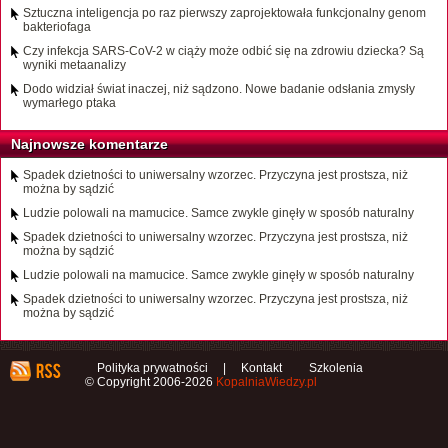
Sztuczna inteligencja po raz pierwszy zaprojektowała funkcjonalny genom
bakteriofaga
Czy infekcja SARS-CoV-2 w ciąży może odbić się na zdrowiu dziecka? Są
wyniki metaanalizy
Dodo widział świat inaczej, niż sądzono. Nowe badanie odsłania zmysły
wymarłego ptaka
Najnowsze komentarze
Spadek dzietności to uniwersalny wzorzec. Przyczyna jest prostsza, niż
można by sądzić
Ludzie polowali na mamucice. Samce zwykle ginęły w sposób naturalny
Spadek dzietności to uniwersalny wzorzec. Przyczyna jest prostsza, niż
można by sądzić
Ludzie polowali na mamucice. Samce zwykle ginęły w sposób naturalny
Spadek dzietności to uniwersalny wzorzec. Przyczyna jest prostsza, niż
można by sądzić
Polityka prywatności
|
Kontakt
Szkolenia
© Copyright 2006-2026
KopalniaWiedzy.pl