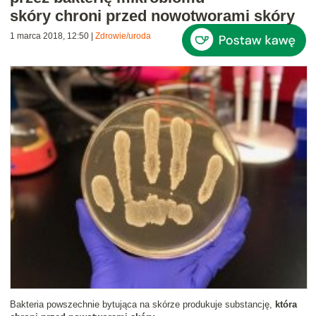
skóry chroni przed nowotworami skóry
1 marca 2018, 12:50
|
Zdrowie/uroda
Bakteria powszechnie bytująca na skórze produkuje substancję,
która