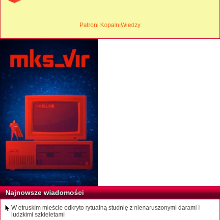
Patroni KopalniWiedzy
Najnowsze wiadomości
W etruskim mieście odkryto rytualną studnię z nienaruszonymi darami i
ludzkimi szkieletami