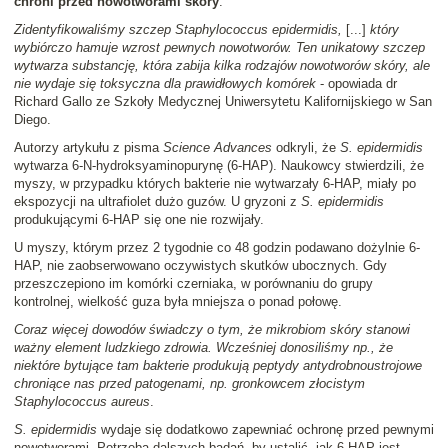
chroni przed nowotworami skóry
.
Zidentyfikowaliśmy szczep Staphylococcus epidermidis,
[...]
który
wybiórczo hamuje wzrost pewnych nowotworów. Ten unikatowy szczep
wytwarza substancję, która zabija kilka rodzajów nowotworów skóry, ale
nie wydaje się toksyczna dla prawidłowych komórek
- opowiada dr
Richard Gallo ze Szkoły Medycznej Uniwersytetu Kalifornijskiego w San
Diego.
Autorzy artykułu z pisma
Science Advances
odkryli, że
S. epidermidis
wytwarza 6-N-hydroksyaminopurynę (6-HAP). Naukowcy stwierdzili, że
myszy, w przypadku których bakterie nie wytwarzały 6-HAP, miały po
ekspozycji na ultrafiolet dużo guzów. U gryzoni z
S. epidermidis
produkującymi 6-HAP się one nie rozwijały.
U myszy, którym przez 2 tygodnie co 48 godzin podawano dożylnie 6-
HAP, nie zaobserwowano oczywistych skutków ubocznych. Gdy
przeszczepiono im komórki czerniaka, w porównaniu do grupy
kontrolnej, wielkość guza była mniejsza o ponad połowę.
Coraz więcej dowodów świadczy o tym, że mikrobiom skóry stanowi
ważny element ludzkiego zdrowia. Wcześniej donosiliśmy np., że
niektóre bytujące tam bakterie produkują peptydy antydrobnoustrojowe
chroniące nas przed patogenami, np. gronkowcem złocistym
Staphylococcus aureus
.
S. epidermidis
wydaje się dodatkowo zapewniać ochronę przed pewnymi
nowotworami. Potrzeba dalszych badań, by ustalić, jak 6-HAP jest