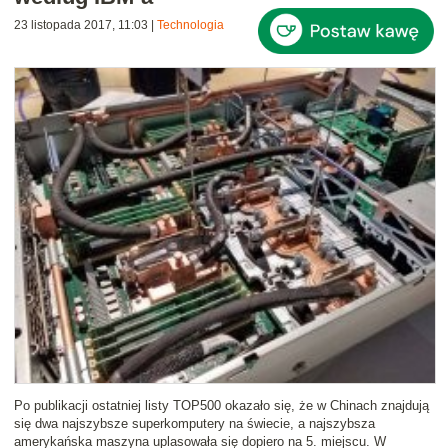
23 listopada 2017, 11:03
|
Technologia
Po publikacji ostatniej listy TOP500 okazało się, że w Chinach znajdują
się dwa najszybsze superkomputery na świecie, a najszybsza
amerykańska maszyna uplasowała się dopiero na 5. miejscu. W