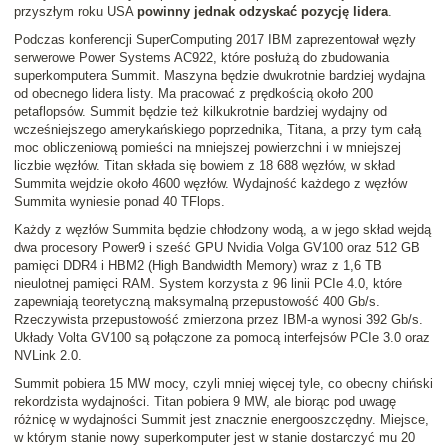
przyszłym roku USA
powinny jednak odzyskać pozycję lidera
.
Podczas konferencji SuperComputing 2017 IBM zaprezentował węzły
serwerowe Power Systems AC922, które posłużą do zbudowania
superkomputera Summit. Maszyna będzie dwukrotnie bardziej wydajna
od obecnego lidera listy. Ma pracować z prędkością około 200
petaflopsów. Summit będzie też kilkukrotnie bardziej wydajny od
wcześniejszego amerykańskiego poprzednika, Titana, a przy tym całą
moc obliczeniową pomieści na mniejszej powierzchni i w mniejszej
liczbie węzłów. Titan składa się bowiem z 18 688 węzłów, w skład
Summita wejdzie około 4600 węzłów. Wydajność każdego z węzłów
Summita wyniesie ponad 40 TFlops.
Każdy z węzłów Summita będzie chłodzony wodą, a w jego skład wejdą
dwa procesory Power9 i sześć GPU Nvidia Volga GV100 oraz 512 GB
pamięci DDR4 i HBM2 (High Bandwidth Memory) wraz z 1,6 TB
nieulotnej pamięci RAM. System korzysta z 96 linii PCIe 4.0, które
zapewniają teoretyczną maksymalną przepustowość 400 Gb/s.
Rzeczywista przepustowość zmierzona przez IBM-a wynosi 392 Gb/s.
Układy Volta GV100 są połączone za pomocą interfejsów PCIe 3.0 oraz
NVLink 2.0.
Summit pobiera 15 MW mocy, czyli mniej więcej tyle, co obecny chiński
rekordzista wydajności. Titan pobiera 9 MW, ale biorąc pod uwagę
różnicę w wydajności Summit jest znacznie energooszczędny. Miejsce,
w którym stanie nowy superkomputer jest w stanie dostarczyć mu 20