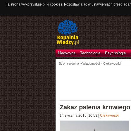
Ta strona wykorzystuje pliki cookies. Pozostawiając w ustawieniach przeglądar
Medycyna
Technologia
Psychologia
Strona główna
>
Wiadomości
>
Ciekawostki
Zakaz palenia krowiego 
14 stycznia 2015, 10:53
|
Ciekawostki