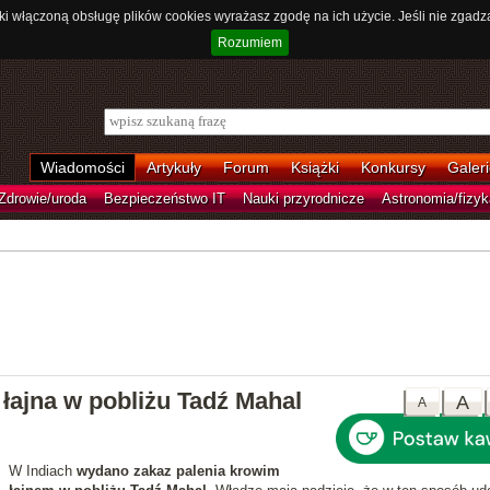
ki włączoną obsługę plików cookies wyrażasz zgodę na ich użycie. Jeśli nie zgadz
Rozumiem
Wiadomości
Artykuły
Forum
Książki
Konkursy
Galeri
Zdrowie/uroda
Bezpieczeństwo IT
Nauki przyrodnicze
Astronomia/fizyk
łajna w pobliżu Tadź Mahal
A
A
W Indiach
wydano zakaz palenia krowim