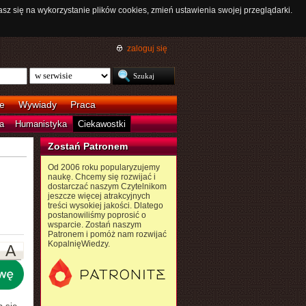
asz się na wykorzystanie plików cookies, zmień ustawienia swojej przeglądarki.
zaloguj się
e
Wywiady
Praca
a
Humanistyka
Ciekawostki
Zostań Patronem
Od 2006 roku popularyzujemy
naukę. Chcemy się rozwijać i
dostarczać naszym Czytelnikom
jeszcze więcej atrakcyjnych
treści wysokiej jakości. Dlatego
postanowiliśmy poprosić o
wsparcie. Zostań naszym
Patronem i pomóż nam rozwijać
KopalnięWiedzy.
A