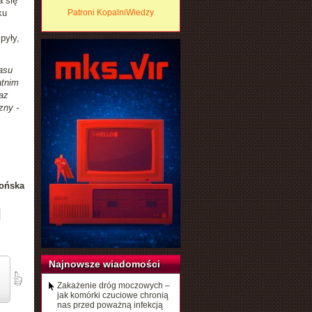
a się
ku
Patroni KopalniWiedzy
pyły,
asu
atnim
az
zny -
ońska
Najnowsze wiadomości
Zakażenie dróg moczowych –
jak komórki czuciowe chronią
nas przed poważną infekcją