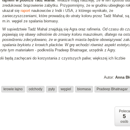
łajnem w pobliżu Tadź Mahal
. Władze mają nadzieję, że w ten sposób ud
zredukować brązowienie zabytku. Przypomnijmy, że w grudniu ubiegłego ro
ukazał się
raport
naukowców z Indii i USA, z którego wynikało, że
zanieczyszczeniami, które prowadzą do utraty koloru przez Tadź Mahal, są 
m.in. węgiel ze spalania biomasy.
W sąsiedztwie Tadź Mahal znajdują się Agra oraz rafineria.
Od czasu do cz
pojawiają się obawy odnośnie do zmiany koloru mauzoleum, dlatego na ost
posiedzeniu zdecydowano, że w granicach miasta będzie obowiązywać zak
spalania brykietu z krowich placków. W grę wchodzi również aspekt estetyc
ryte tym materiałem
- podkreśla Pradeep Bhatnagar, urzędnik z Agry.
ii będą zachęcani do korzystania z czystszych paliw; większej ich liczbie
Autor:
Anna Bł
krowie łajno
odchody
pyły
węgiel
biomasa
Pradeep Bhatnagar
Poleca
5
osób