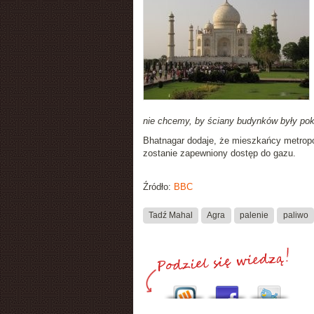
nie chcemy, by ściany budynków były pok
Bhatnagar dodaje, że mieszkańcy metropol
zostanie zapewniony dostęp do gazu.
Źródło:
BBC
Tadź Mahal
Agra
palenie
paliwo