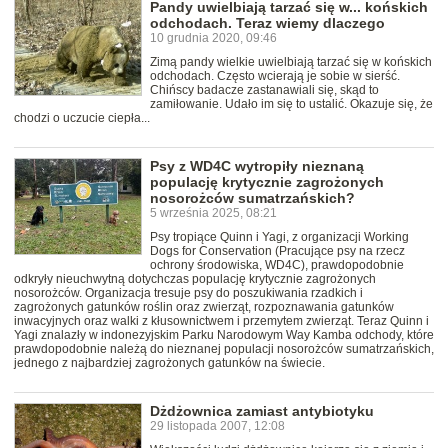
Pandy uwielbiają tarzać się w... końskich
odchodach. Teraz wiemy dlaczego
10 grudnia 2020, 09:46
Zimą pandy wielkie uwielbiają tarzać się w końskich
odchodach. Często wcierają je sobie w sierść.
Chińscy badacze zastanawiali się, skąd to
zamiłowanie. Udało im się to ustalić. Okazuje się, że
chodzi o uczucie ciepła...
Psy z WD4C wytropiły nieznaną
populację krytycznie zagrożonych
nosorożców sumatrzańskich?
5 września 2025, 08:21
Psy tropiące Quinn i Yagi, z organizacji Working
Dogs for Conservation (Pracujące psy na rzecz
ochrony środowiska, WD4C), prawdopodobnie
odkryły nieuchwytną dotychczas populację krytycznie zagrożonych
nosorożców. Organizacja tresuje psy do poszukiwania rzadkich i
zagrożonych gatunków roślin oraz zwierząt, rozpoznawania gatunków
inwacyjnych oraz walki z kłusownictwem i przemytem zwierząt. Teraz Quinn i
Yagi znalazły w indonezyjskim Parku Narodowym Way Kamba odchody, które
prawdopodobnie należą do nieznanej populacji nosorożców sumatrzańskich,
jednego z najbardziej zagrożonych gatunków na świecie.
Dżdżownica zamiast antybiotyku
29 listopada 2007, 12:08