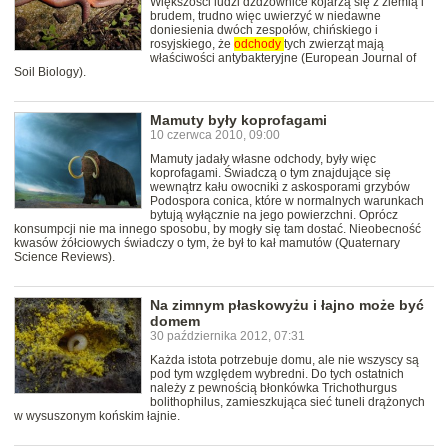
Większości ludzi dżdżownice kojarzą się z ziemią i
brudem, trudno więc uwierzyć w niedawne
doniesienia dwóch zespołów, chińskiego i
rosyjskiego, że
odchody
tych zwierząt mają
właściwości antybakteryjne (European Journal of
Soil Biology).
Mamuty były koprofagami
10 czerwca 2010, 09:00
Mamuty jadały własne odchody, były więc
koprofagami. Świadczą o tym znajdujące się
wewnątrz kału owocniki z askosporami grzybów
Podospora conica, które w normalnych warunkach
bytują wyłącznie na jego powierzchni. Oprócz
konsumpcji nie ma innego sposobu, by mogły się tam dostać. Nieobecność
kwasów żółciowych świadczy o tym, że był to kał mamutów (Quaternary
Science Reviews).
Na zimnym płaskowyżu i łajno może być
domem
30 października 2012, 07:31
Każda istota potrzebuje domu, ale nie wszyscy są
pod tym względem wybredni. Do tych ostatnich
należy z pewnością błonkówka Trichothurgus
bolithophilus, zamieszkująca sieć tuneli drążonych
w wysuszonym końskim łajnie.