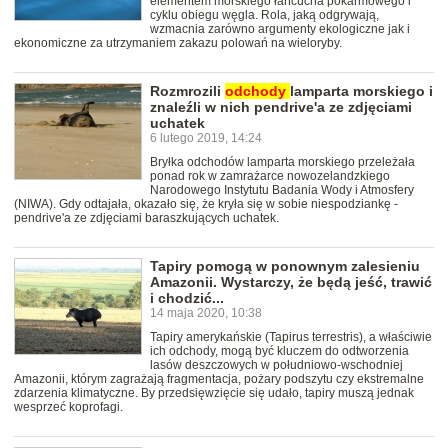
elementem morskiego łańcucha pokarmowego i
cyklu obiegu węgla. Rola, jaką odgrywają,
wzmacnia zarówno argumenty ekologiczne jak i
ekonomiczne za utrzymaniem zakazu polowań na wieloryby.
Rozmrozili
odchody
lamparta morskiego i
znaleźli w nich pendrive'a ze zdjęciami
uchatek
6 lutego 2019, 14:24
Bryłka odchodów lamparta morskiego przeleżała
ponad rok w zamrażarce nowozelandzkiego
Narodowego Instytutu Badania Wody i Atmosfery
(NIWA). Gdy odtajała, okazało się, że kryła się w sobie niespodziankę -
pendrive'a ze zdjęciami baraszkujących uchatek.
Tapiry pomogą w ponownym zalesieniu
Amazonii. Wystarczy, że będą jeść, trawić
i chodzić...
14 maja 2020, 10:38
Tapiry amerykańskie (Tapirus terrestris), a właściwie
ich odchody, mogą być kluczem do odtworzenia
lasów deszczowych w południowo-wschodniej
Amazonii, którym zagrażają fragmentacja, pożary podszytu czy ekstremalne
zdarzenia klimatyczne. By przedsięwzięcie się udało, tapiry muszą jednak
wesprzeć koprofagi.