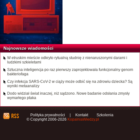
Najnowsze wiadomości
W etruskim mieście odkryto rytualną studnię z nienaruszonymi darami i
ludzkimi szkieletami
Sztuczna inteligencja po raz pierwszy zaprojektowała funkcjonalny genom
bakteriofaga
Czy infekcja SARS-CoV-2 w ciąży może odbić się na zdrowiu dziecka? Są
wyniki metaanalizy
Dodo widział świat inaczej, niż sądzono. Nowe badanie odsłania zmysły
wymarłego ptaka
Polityka prywatności
|
Kontakt
Szkolenia
© Copyright 2006-2026
KopalniaWiedzy.pl