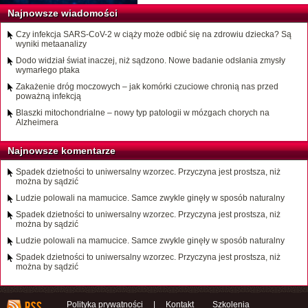
Najnowsze wiadomości
Czy infekcja SARS-CoV-2 w ciąży może odbić się na zdrowiu dziecka? Są
wyniki metaanalizy
Dodo widział świat inaczej, niż sądzono. Nowe badanie odsłania zmysły
wymarłego ptaka
Zakażenie dróg moczowych – jak komórki czuciowe chronią nas przed
poważną infekcją
Blaszki mitochondrialne – nowy typ patologii w mózgach chorych na
Alzheimera
Najnowsze komentarze
Spadek dzietności to uniwersalny wzorzec. Przyczyna jest prostsza, niż
można by sądzić
Ludzie polowali na mamucice. Samce zwykle ginęły w sposób naturalny
Spadek dzietności to uniwersalny wzorzec. Przyczyna jest prostsza, niż
można by sądzić
Ludzie polowali na mamucice. Samce zwykle ginęły w sposób naturalny
Spadek dzietności to uniwersalny wzorzec. Przyczyna jest prostsza, niż
można by sądzić
Polityka prywatności
|
Kontakt
Szkolenia