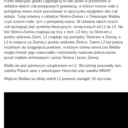
Punkt libracyjny (punkt Lagrange'a) to taki punkt w przestrzeni w
układzie dwóch ciał powiązanych grawitacją, w którym trzecie ciało o
pomijalnej masie może pozostawać w spoczynku względem obu ciał
układu. Tutaj mówimy o układzie Słońce-Ziemia i o Teleskopie Webba,
czyli trzecim ciele, tym o pomijalnej masie. W układzie takich trzech
ciał występuje pięć punktów libracyjnych, oznaczonych od L1 do L5. Na
linii Słońce-Ziemia znajdują się trzy z nich. L3 leży za Słońcem z
punktu widzenia Ziemi, L1 znajduje się pomiędzy Słońcem a Ziemią, a
L2 to miejsce za Ziemią z punktu widzenia Słońca. Zatem L2 był jedyny
możliwym do osiągnięcia punktem, w którym osłona termiczna Webba
mogła chronić jego zwierciadła i instrumenty naukowe jednocześnie
przed ciepłem emitowanym i przez Słońce i przez Ziemię.
Webb nie jest pierwszym urządzeniem w L2. Wcześniej pracowały tam
satelita Planck wraz z teleskopem Herschel oraz satelita WMAP.
Wejście Webba na orbitę wokół L2 powinno nastąpić 24 stycznia.