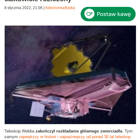
8 stycznia 2022, 21:06
|
Astronomia/fizyka
Teleskop Webba
zakończył rozkładanie głównego zwierciadła
. Tym
samym
największy w historii i najważniejszy od ponad 30 lat teleskop