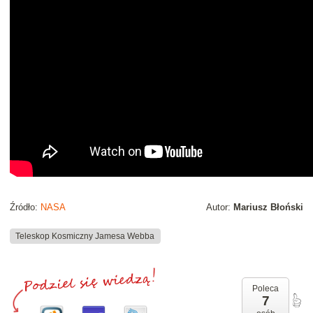
Źródło:
NASA
Autor:
Mariusz Błoński
Teleskop Kosmiczny Jamesa Webba
Poleca
7