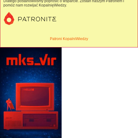
Dlatego postanowiliśmy poprosić o wsparcie. Zostań naszym Patronem i
pomóż nam rozwijać KopalnięWiedzy.
Patroni KopalniWiedzy