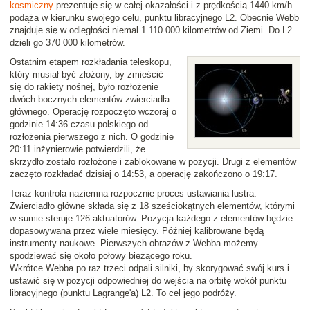
kosmiczny
prezentuje się w całej okazałości i z prędkością 1440 km/h
podąża w kierunku swojego celu, punktu libracyjnego L2. Obecnie Webb
znajduje się w odległości niemal 1 110 000 kilometrów od Ziemi. Do L2
dzieli go 370 000 kilometrów.
Ostatnim etapem rozkładania teleskopu,
który musiał być złożony, by zmieścić
się do rakiety nośnej, było rozłożenie
dwóch bocznych elementów zwierciadła
głównego. Operację rozpoczęto wczoraj o
godzinie 14:36 czasu polskiego od
rozłożenia pierwszego z nich. O godzinie
20:11 inżynierowie potwierdzili, że
skrzydło zostało rozłożone i zablokowane w pozycji. Drugi z elementów
zaczęto rozkładać dzisiaj o 14:53, a operację zakończono o 19:17.
Teraz kontrola naziemna rozpocznie proces ustawiania lustra.
Zwierciadło główne składa się z 18 sześciokątnych elementów, którymi
w sumie steruje 126 aktuatorów. Pozycja każdego z elementów będzie
dopasowywana przez wiele miesięcy. Później kalibrowane będą
instrumenty naukowe. Pierwszych obrazów z Webba możemy
spodziewać się około połowy bieżącego roku.
Wkrótce Webba po raz trzeci odpali silniki, by skorygować swój kurs i
ustawić się w pozycji odpowiedniej do wejścia na orbitę wokół punktu
libracyjnego (punktu Lagrange'a) L2. To cel jego podróży.