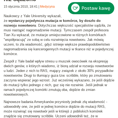
15 stycznia 2010, 18:41
|
Medycyna
Naukowcy z Yale University wykazali,
że
wystarczy pojedyncza mutacja w komórce, by doszło do
rozwoju nowotworu
. Dotychczas większość specjalistów sądziła, że
musi nastąpić nagromadzenie mutacji. Tymczasem zespół profesora
Tian Xu wykazał, że mutacje umiejscowione w różnych komórkach
"współpracują" ze sobą w celu rozwinięcia nowotworu. Jak mówią
uczeni, to zła wiadomość, gdyż istnieje większe prawdopodobieństwo
nagromadzenia się kancerogennych mutacji w tkance niż w pojedynczej
komórce.
Zespół z Yale badał wpływ stresu u muszek owocówek na ekspresję
dwóch genów, o których wiadomo, iż biorą udział w rozwoju nowotworów
u ludzi. Jeden z nich to RAS, mający związek z około 30% przypadków
nowotworów. Drugi to tłumiący guza tzw. scribble, który po zmutowaniu
zaczyna wspierać jego wzrost. Już wcześniej wykazano, że jeśli dojdzie
do mutacji tylko jednego z nich, guz się nie rozwinie. Jeśli jednak w
ramach pojedynczej komórki zmutują oba, dojdzie do zmian
nowotworowych.
Najnowsze badania Amerykanów przyniosły jednak złą wiadomość -
udowodniły one, że jeśli w jednej komórce dojdzie do mutacji RAS,
może rozwinąć się nowotwór jeśli w którejś z pobliskich komórek
znajdzie się zmutowany scribble. Uczeni udowodnili też, że w