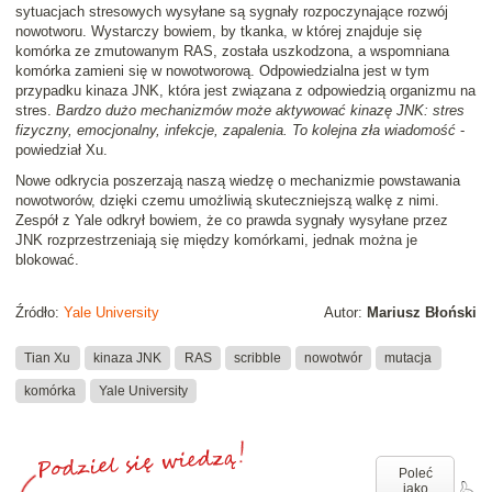
sytuacjach stresowych wysyłane są sygnały rozpoczynające rozwój
nowotworu. Wystarczy bowiem, by tkanka, w której znajduje się
komórka ze zmutowanym RAS, została uszkodzona, a wspomniana
komórka zamieni się w nowotworową. Odpowiedzialna jest w tym
przypadku kinaza JNK, która jest związana z odpowiedzią organizmu na
stres.
Bardzo dużo mechanizmów może aktywować kinazę JNK: stres
fizyczny, emocjonalny, infekcje, zapalenia. To kolejna zła wiadomość
-
powiedział Xu.
Nowe odkrycia poszerzają naszą wiedzę o mechanizmie powstawania
nowotworów, dzięki czemu umożliwią skuteczniejszą walkę z nimi.
Zespół z Yale odkrył bowiem, że co prawda sygnały wysyłane przez
JNK rozprzestrzeniają się między komórkami, jednak można je
blokować.
Źródło:
Yale University
Autor:
Mariusz Błoński
Tian Xu
kinaza JNK
RAS
scribble
nowotwór
mutacja
komórka
Yale University
Poleć
jako