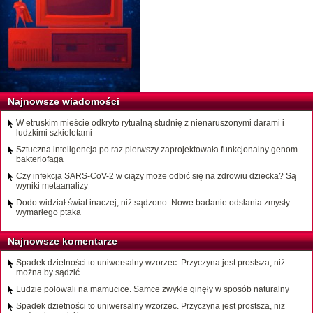
Najnowsze wiadomości
W etruskim mieście odkryto rytualną studnię z nienaruszonymi darami i
ludzkimi szkieletami
Sztuczna inteligencja po raz pierwszy zaprojektowała funkcjonalny genom
bakteriofaga
Czy infekcja SARS-CoV-2 w ciąży może odbić się na zdrowiu dziecka? Są
wyniki metaanalizy
Dodo widział świat inaczej, niż sądzono. Nowe badanie odsłania zmysły
wymarłego ptaka
Najnowsze komentarze
Spadek dzietności to uniwersalny wzorzec. Przyczyna jest prostsza, niż
można by sądzić
Ludzie polowali na mamucice. Samce zwykle ginęły w sposób naturalny
Spadek dzietności to uniwersalny wzorzec. Przyczyna jest prostsza, niż