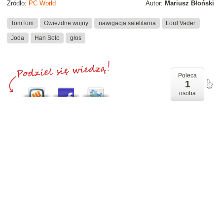
Źródło:
PC World
Autor:
Mariusz Błoński
TomTom
Gwiezdne wojny
nawigacja satelitarna
Lord Vader
Joda
Han Solo
głos
Poleca
1
osoba