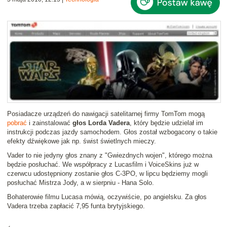
Posiadacze urządzeń do nawigacji satelitarnej firmy TomTom mogą
pobrać
i zainstalować
głos Lorda Vadera
, który będzie udzielał im
instrukcji podczas jazdy samochodem. Głos został wzbogacony o takie
efekty dźwiękowe jak np. świst świetlnych mieczy.
Vader to nie jedyny głos znany z "Gwiezdnych wojen", którego można
będzie posłuchać. We współpracy z Lucasfilm i VoiceSkins już w
czerwcu udostępniony zostanie głos C-3PO, w lipcu będziemy mogli
posłuchać Mistrza Jody, a w sierpniu - Hana Solo.
Bohaterowie filmu Lucasa mówią, oczywiście, po angielsku. Za głos
Vadera trzeba zapłacić 7,95 funta brytyjskiego.