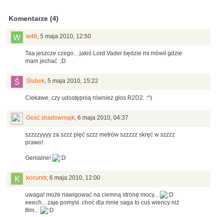
Komentarze (4)
w46
,
5 maja 2010, 12:50
Taa jeszcze czego... jakiś Lord Vader będzie mi mówił gdzie
mam jechać ;D
Ślubek
,
5 maja 2010, 15:22
Ciekawe, czy udostępnią również głos R2D2. :^)
Gość shadowmajk
,
6 maja 2010, 04:37
szzzzyyyy za szzz pięć szzz metrów szzzzz skręć w szzzz
prawo!.
Genialne!
kocurxtr
,
6 maja 2010, 12:00
uwaga! może nawigować na ciemną stronę mocy...
eeech... zaje pomysł. choć dla mnie saga to cuś wiency niż
film...