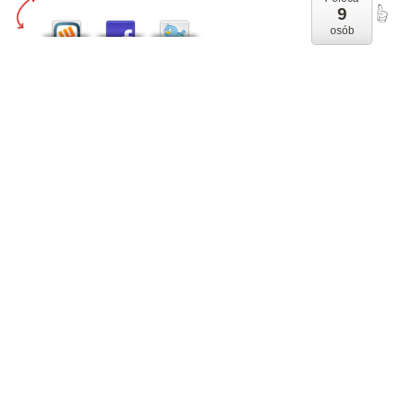
9
osób