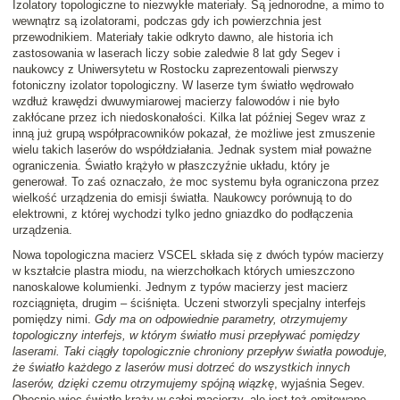
Izolatory topologiczne to niezwykłe materiały. Są jednorodne, a mimo to
wewnątrz są izolatorami, podczas gdy ich powierzchnia jest
przewodnikiem. Materiały takie odkryto dawno, ale historia ich
zastosowania w laserach liczy sobie zaledwie 8 lat gdy Segev i
naukowcy z Uniwersytetu w Rostocku zaprezentowali pierwszy
fotoniczny izolator topologiczny. W laserze tym światło wędrowało
wzdłuż krawędzi dwuwymiarowej macierzy falowodów i nie było
zakłócane przez ich niedoskonałości. Kilka lat później Segev wraz z
inną już grupą współpracowników pokazał, że możliwe jest zmuszenie
wielu takich laserów do współdziałania. Jednak system miał poważne
ograniczenia. Światło krążyło w płaszczyźnie układu, który je
generował. To zaś oznaczało, że moc systemu była ograniczona przez
wielkość urządzenia do emisji światła. Naukowcy porównują to do
elektrowni, z której wychodzi tylko jedno gniazdko do podłączenia
urządzenia.
Nowa topologiczna macierz VSCEL składa się z dwóch typów macierzy
w kształcie plastra miodu, na wierzchołkach których umieszczono
nanoskalowe kolumienki. Jednym z typów macierzy jest macierz
rozciągnięta, drugim – ściśnięta. Uczeni stworzyli specjalny interfejs
pomiędzy nimi.
Gdy ma on odpowiednie parametry, otrzymujemy
topologiczny interfejs, w którym światło musi przepływać pomiędzy
laserami. Taki ciągły topologicznie chroniony przepływ światła powoduje,
że światło każdego z laserów musi dotrzeć do wszystkich innych
laserów, dzięki czemu otrzymujemy spójną wiązkę
, wyjaśnia Segev.
Obecnie więc światło krąży w całej macierzy, ale jest też emitowane