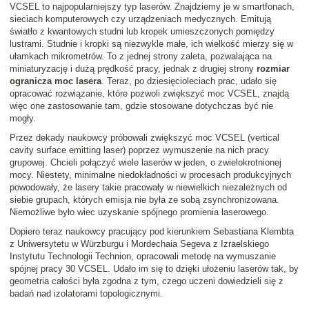
VCSEL to najpopularniejszy typ laserów. Znajdziemy je w smartfonach,
sieciach komputerowych czy urządzeniach medycznych. Emitują
światło z kwantowych studni lub kropek umieszczonych pomiędzy
lustrami. Studnie i kropki są niezwykle małe, ich wielkość mierzy się w
ułamkach mikrometrów. To z jednej strony zaleta, pozwalająca na
miniaturyzację i dużą prędkość pracy, jednak z drugiej strony
rozmiar
ogranicza moc lasera
. Teraz, po dziesięcioleciach prac, udało się
opracować rozwiązanie, które pozwoli zwiększyć moc VCSEL, znajdą
więc one zastosowanie tam, gdzie stosowane dotychczas być nie
mogły.
Przez dekady naukowcy próbowali zwiększyć moc VCSEL (vertical
cavity surface emitting laser) poprzez wymuszenie na nich pracy
grupowej. Chcieli połączyć wiele laserów w jeden, o zwielokrotnionej
mocy. Niestety, minimalne niedokładności w procesach produkcyjnych
powodowały, że lasery takie pracowały w niewielkich niezależnych od
siebie grupach, których emisja nie była ze sobą zsynchronizowana.
Niemożliwe było wiec uzyskanie spójnego promienia laserowego.
Dopiero teraz naukowcy pracujący pod kierunkiem Sebastiana Klembta
z Uniwersytetu w Würzburgu i Mordechaia Segeva z Izraelskiego
Instytutu Technologii Technion, opracowali metodę na wymuszanie
spójnej pracy 30 VCSEL. Udało im się to dzięki ułożeniu laserów tak, by
geometria całości była zgodna z tym, czego uczeni dowiedzieli się z
badań nad izolatorami topologicznymi.