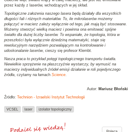
przez każdy z laserów, wchodzących w jej skład.
Topologiczne założenia naszego lasera będą działały dla wszystkich
długości fali i różnych materiałów. To, ile mikrolaserów możemy
połączyć w macierz zależy wyłącznie od tego, jak mają być stosowane.
Możemy stworzyć wielką macierz i powinna ona emitować spójne
światło dla dużej liczby laserów. To wspaniałe, że topologia, która w
przeszłości była wyłącznie dziedziną matematyki, staje się
rewolucyjnym narzędziem pozwalającym na kontrolowanie i
udoskonalanie laserów
, cieszy się profesor Klembt.
Nasza praca to przykład potęgi topologicznego transportu światła.
Niewielkie sprzężenie na płaszczyźnie wystarczy, by wymusić na
macierzy indywidualnych źródeł emisji działanie w roli pojedynczego
źródła
, czytamy na łamach
Science
.
Autor:
Mariusz Błoński
Źródło:
Technion - Izraelski Instytut Technologii
VCSEL
laser
izolator topologiczny
Poleca