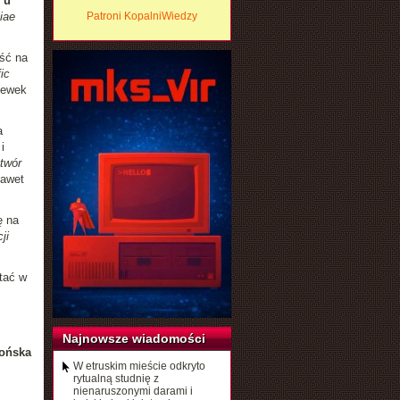
 u
iae
Patroni KopalniWiedzy
ość na
ic
cewek
a
i
twór
nawet
ę na
ji
tać w
Najnowsze wiadomości
ońska
W etruskim mieście odkryto
rytualną studnię z
nienaruszonymi darami i