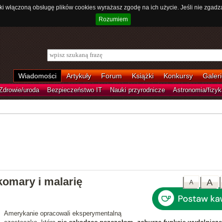
ki włączoną obsługę plików cookies wyrażasz zgodę na ich użycie. Jeśli nie zgadz
Rozumiem
Wiadomości
Artykuły
Forum
Książki
Konkursy
Galeri
Zdrowie/uroda
Bezpieczeństwo IT
Nauki przyrodnicze
Astronomia/fizyk
omary i malarię
A
A
Amerykanie opracowali eksperymentalną