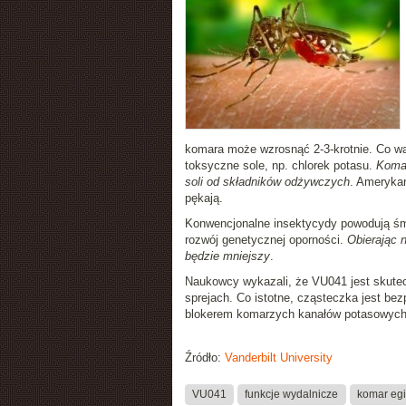
komara może wzrosnąć 2-3-krotnie. Co ważn
toksyczne sole, np. chlorek potasu.
Komar
soli od składników odżywczych
. Amerykan
pękają.
Konwencjonalne insektycydy powodują śmi
rozwój genetycznej oporności.
Obierając n
będzie mniejszy
.
Naukowcy wykazali, że VU041 jest skute
sprejach. Co istotne, cząsteczka jest be
blokerem komarzych kanałów potasowych 
Źródło:
Vanderbilt University
VU041
funkcje wydalnicze
komar egi