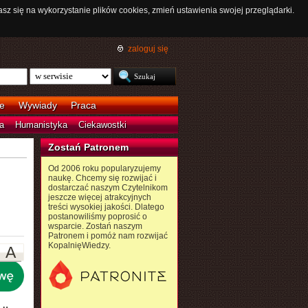
asz się na wykorzystanie plików cookies, zmień ustawienia swojej przeglądarki.
zaloguj się
e
Wywiady
Praca
a
Humanistyka
Ciekawostki
Zostań Patronem
Od 2006 roku popularyzujemy
naukę. Chcemy się rozwijać i
dostarczać naszym Czytelnikom
jeszcze więcej atrakcyjnych
treści wysokiej jakości. Dlatego
postanowiliśmy poprosić o
wsparcie. Zostań naszym
Patronem i pomóż nam rozwijać
KopalnięWiedzy.
A