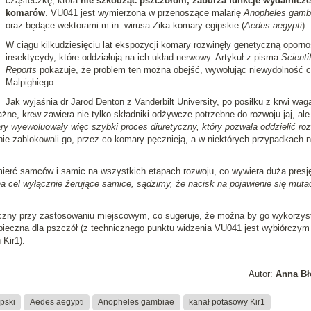
cząsteczkę, która
nie szkodząc pszczołom, zaburza funkcje wydalnicze
komarów
. VU041 jest wymierzona w przenoszące malarię
Anopheles gamb
oraz będące wektorami m.in. wirusa Zika komary egipskie (
Aedes aegypti
).
W ciągu kilkudziesięciu lat ekspozycji komary rozwinęły genetyczną oporn
insektycydy, które oddziałują na ich układ nerwowy. Artykuł z pisma
Scientif
Reports
pokazuje, że problem ten można obejść, wywołując niewydolność 
Malpighiego.
Jak wyjaśnia dr Jarod Denton z Vanderbilt University, po posiłku z krwi wag
e, krew zawiera nie tylko składniki odżywcze potrzebne do rozwoju jaj, ale 
y wyewoluowały więc szybki proces diuretyczny, który pozwala oddzielić roz
ie zablokowali go, przez co komary pęcznieją, a w niektórych przypadkach 
erć samców i samic na wszystkich etapach rozwoju, co wywiera duża presj
a cel wyłącznie żerujące samice, sądzimy, że nacisk na pojawienie się mutac
czny przy zastosowaniu miejscowym, co sugeruje, że można by go wykorzys
zpieczna dla pszczół (z technicznego punktu widzenia VU041 jest wybiórczym
Kir1).
Autor:
Anna Bł
pski
Aedes aegypti
Anopheles gambiae
kanał potasowy Kir1