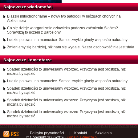
Najnowsze wiadomości
Blaszki mitochondrialne – nowy typ patologii w mózgach chorych na
Alzheimera
Co się dzieje w organizmie człowieka podczas zaćmienia Słońca?
Sprawdzą to uczeni z Barcelony
Ludzie polowali na mamucice. Samce zwykle ginęły w sposób naturalny
Zmieniamy się bardziej, niż nam się wydaje. Nasza osobowość nie jest stała
Najnowsze komentarze
Spadek dzietności to uniwersalny wzorzec. Przyczyna jest prostsza, niż
można by sądzić
Ludzie polowali na mamucice. Samce zwykle ginęły w sposób naturalny
Spadek dzietności to uniwersalny wzorzec. Przyczyna jest prostsza, niż
można by sądzić
Spadek dzietności to uniwersalny wzorzec. Przyczyna jest prostsza, niż
można by sądzić
Spadek dzietności to uniwersalny wzorzec. Przyczyna jest prostsza, niż
można by sądzić
Polityka prywatności
|
Kontakt
Szkolenia
© Copyright 2006-2026
KopalniaWiedzy.pl