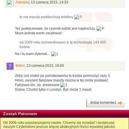
Astroboy
,
13 czerwca 2015, 14:33
to nie maszty podsłuchują telefony
Też podejrzewam, że czynnik ludzki jest najdroższy.
Może jednak warto zacytować:
od 2009 roku zainwestowano w tę technologię 143 455
funtów
No i tu mam dylemat…
thikim
,
13 czerwca 2015, 19:00
Żeby coś zrobić po państwowemu to trzeba pomnożyć razy 3.
Hmm, owszem fałszywe maszty można w tej cenie postawić.
Fałszywe tzn. np. drewniane
Dobra. Chodzi tylko o Londyn. Być może 1 maszt.
dodaj komentarz
Zostań Patronem
Od 2006 roku popularyzujemy naukę. Chcemy się rozwijać i dostarczać
naszym Czytelnikom jeszcze więcej atrakcyjnych treści wysokiej jakości.