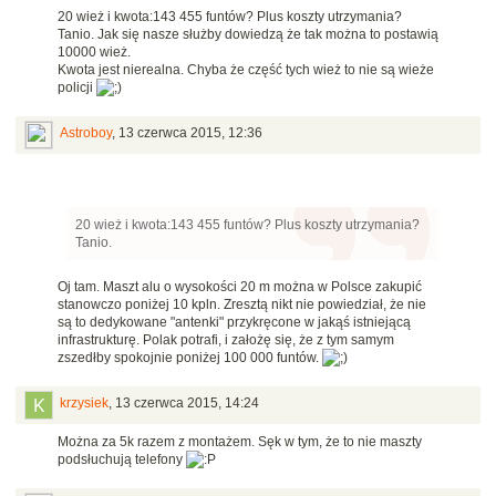
20 wież i kwota:143 455 funtów? Plus koszty utrzymania?
Tanio. Jak się nasze służby dowiedzą że tak można to postawią
10000 wież.
Kwota jest nierealna. Chyba że część tych wież to nie są wieże
policji
Astroboy
,
13 czerwca 2015, 12:36
20 wież i kwota:143 455 funtów? Plus koszty utrzymania?
Tanio.
Oj tam. Maszt alu o wysokości 20 m można w Polsce zakupić
stanowczo poniżej 10 kpln. Zresztą nikt nie powiedział, że nie
są to dedykowane "antenki" przykręcone w jakąś istniejącą
infrastrukturę. Polak potrafi, i założę się, że z tym samym
zszedłby spokojnie poniżej 100 000 funtów.
krzysiek
,
13 czerwca 2015, 14:24
Można za 5k razem z montażem. Sęk w tym, że to nie maszty
podsłuchują telefony