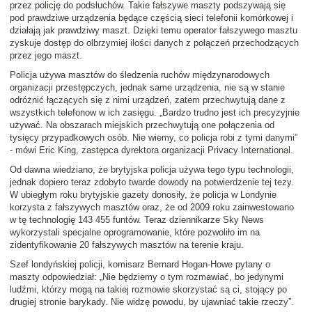
przez policję do podsłuchów. Takie fałszywe maszty podszywają się
pod prawdziwe urządzenia będące częścią sieci telefonii komórkowej i
działają jak prawdziwy maszt. Dzięki temu operator fałszywego masztu
zyskuje dostęp do olbrzymiej ilości danych z połączeń przechodzących
przez jego maszt.
Policja używa masztów do śledzenia ruchów międzynarodowych
organizacji przestępczych, jednak same urządzenia, nie są w stanie
odróżnić łączących się z nimi urządzeń, zatem przechwytują dane z
wszystkich telefonow w ich zasięgu. „Bardzo trudno jest ich precyzyjnie
używać. Na obszarach miejskich przechwytują one połączenia od
tysięcy przypadkowych osób. Nie wiemy, co policja robi z tymi danymi”
- mówi Eric King, zastępca dyrektora organizacji Privacy International.
Od dawna wiedziano, że brytyjska policja używa tego typu technologii,
jednak dopiero teraz zdobyto twarde dowody na potwierdzenie tej tezy.
W ubiegłym roku brytyjskie gazety donosiły, że policja w Londynie
korzysta z fałszywych masztów oraz, że od 2009 roku zainwestowano
w tę technologię 143 455 funtów. Teraz dziennikarze Sky News
wykorzystali specjalne oprogramowanie, które pozwoliło im na
zidentyfikowanie 20 fałszywych masztów na terenie kraju.
Szef londyńskiej policji, komisarz Bernard Hogan-Howe pytany o
maszty odpowiedział: „Nie będziemy o tym rozmawiać, bo jedynymi
ludźmi, którzy mogą na takiej rozmowie skorzystać są ci, stojący po
drugiej stronie barykady. Nie widzę powodu, by ujawniać takie rzeczy”.