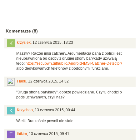
Komentarze (8)
krzysiek
,
12 czerwca 2015, 13:23
Maszty? Raczej imsi catchery. Argumentacja pana z policji jest
nieuprawniona bo osoby z drugiej strony barykady używają
tego:
https://secupwn.github.io/Android-IMSI-Catcher-Detector/
albo dedykowanych telefonów z podobnymi funkcjami.
Flaku
,
12 czerwca 2015, 14:32
"Druga strona barykady", dobrze powiedziane. Czy tu chodzi o
podsłuchiwanych, czyli nas?
Krzychoo
,
13 czerwca 2015, 00:44
Wielki Brat rośnie powoli ale stale.
thikim
,
13 czerwca 2015, 09:41