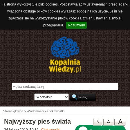
Ta strona wykorzystuje pliki cookies. Pozostawiając w ustawieniach przeglądarki
włączoną obsługę plików cookies wyrażasz zgodę na ich użycie. Jeśli nie
zgadzasz się na wykorzystanie plików cookies, zmień ustawienia swojej
przeglądarki.
Rozumiem
Strona główna
>
Wiadomości
>
Ciekawostki
Najwyższy pies świata
A
A
A
24 lutego 2010, 10:35
|
Ciekawostki