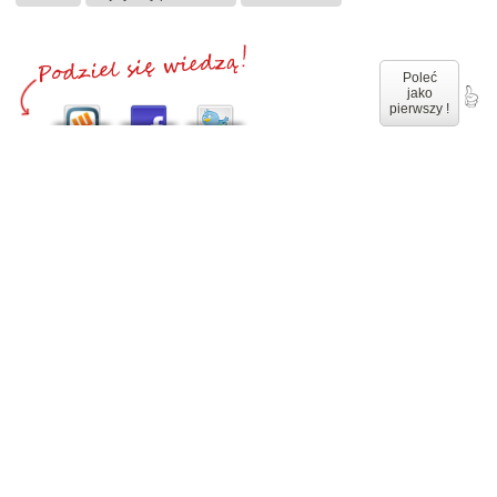
Poleć
jako
pierwszy !