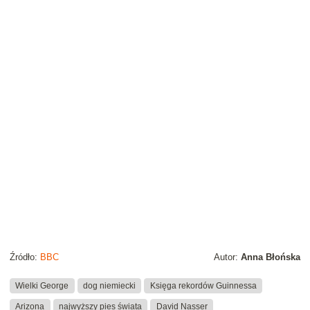
Źródło:
BBC
Autor:
Anna Błońska
Wielki George
dog niemiecki
Księga rekordów Guinnessa
Arizona
najwyższy pies świata
David Nasser