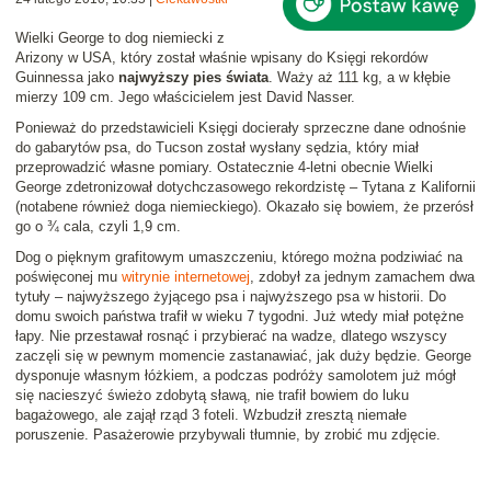
Wielki George to dog niemiecki z
Arizony w USA, który został właśnie wpisany do Księgi rekordów
Guinnessa jako
najwyższy pies świata
. Waży aż 111 kg, a w kłębie
mierzy 109 cm. Jego właścicielem jest David Nasser.
Ponieważ do przedstawicieli Księgi docierały sprzeczne dane odnośnie
do gabarytów psa, do Tucson został wysłany sędzia, który miał
przeprowadzić własne pomiary. Ostatecznie 4-letni obecnie Wielki
George zdetronizował dotychczasowego rekordzistę – Tytana z Kalifornii
(notabene również doga niemieckiego). Okazało się bowiem, że przerósł
go o ¾ cala, czyli 1,9 cm.
Dog o pięknym grafitowym umaszczeniu, którego można podziwiać na
poświęconej mu
witrynie internetowej
, zdobył za jednym zamachem dwa
tytuły – najwyższego żyjącego psa i najwyższego psa w historii. Do
domu swoich państwa trafił w wieku 7 tygodni. Już wtedy miał potężne
łapy. Nie przestawał rosnąć i przybierać na wadze, dlatego wszyscy
zaczęli się w pewnym momencie zastanawiać, jak duży będzie. George
dysponuje własnym łóżkiem, a podczas podróży samolotem już mógł
się nacieszyć świeżo zdobytą sławą, nie trafił bowiem do luku
bagażowego, ale zajął rząd 3 foteli. Wzbudził zresztą niemałe
poruszenie. Pasażerowie przybywali tłumnie, by zrobić mu zdjęcie.