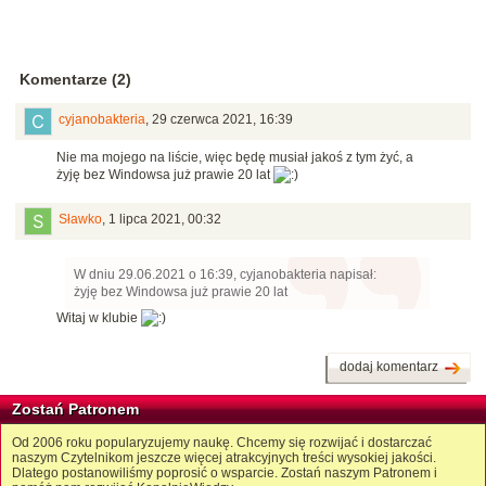
Komentarze (2)
cyjanobakteria
,
29 czerwca 2021, 16:39
Nie ma mojego na liście, więc będę musiał jakoś z tym żyć, a
żyję bez Windowsa już prawie 20 lat
Sławko
,
1 lipca 2021, 00:32
W dniu 29.06.2021 o 16:39, cyjanobakteria napisał:
żyję bez Windowsa już prawie 20 lat
Witaj w klubie
dodaj komentarz
Zostań Patronem
Od 2006 roku popularyzujemy naukę. Chcemy się rozwijać i dostarczać
naszym Czytelnikom jeszcze więcej atrakcyjnych treści wysokiej jakości.
Dlatego postanowiliśmy poprosić o wsparcie. Zostań naszym Patronem i