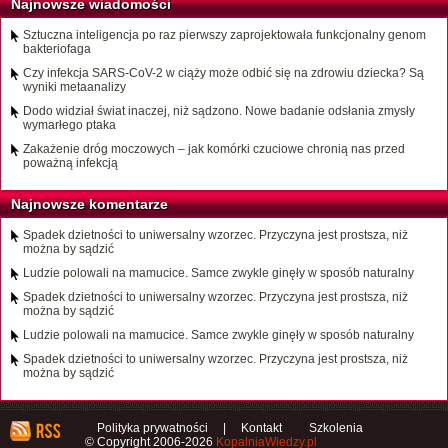
Najnowsze wiadomości
Sztuczna inteligencja po raz pierwszy zaprojektowała funkcjonalny genom
bakteriofaga
Czy infekcja SARS-CoV-2 w ciąży może odbić się na zdrowiu dziecka? Są
wyniki metaanalizy
Dodo widział świat inaczej, niż sądzono. Nowe badanie odsłania zmysły
wymarłego ptaka
Zakażenie dróg moczowych – jak komórki czuciowe chronią nas przed
poważną infekcją
Najnowsze komentarze
Spadek dzietności to uniwersalny wzorzec. Przyczyna jest prostsza, niż
można by sądzić
Ludzie polowali na mamucice. Samce zwykle ginęły w sposób naturalny
Spadek dzietności to uniwersalny wzorzec. Przyczyna jest prostsza, niż
można by sądzić
Ludzie polowali na mamucice. Samce zwykle ginęły w sposób naturalny
Spadek dzietności to uniwersalny wzorzec. Przyczyna jest prostsza, niż
można by sądzić
Polityka prywatności
|
Kontakt
Szkolenia
© Copyright 2006-2026
KopalniaWiedzy.pl