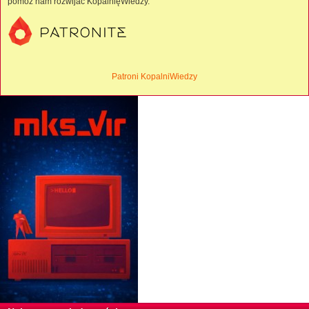
pomóż nam rozwijać KopalnięWiedzy.
Patroni KopalniWiedzy