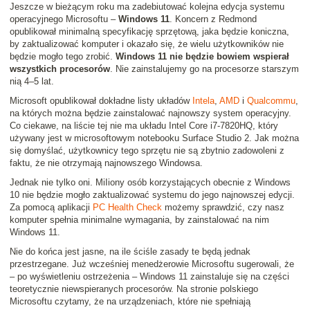
Jeszcze w bieżącym roku ma zadebiutować kolejna edycja systemu
operacyjnego Microsoftu –
Windows 11
. Koncern z Redmond
opublikował minimalną specyfikację sprzętową, jaka będzie koniczna,
by zaktualizować komputer i okazało się, że wielu użytkowników nie
będzie mogło tego zrobić.
Windows 11 nie będzie bowiem wspierał
wszystkich procesorów
. Nie zainstalujemy go na procesorze starszym
nią 4–5 lat.
Microsoft opublikował dokładne listy układów
Intela
,
AMD
i
Qualcommu
,
na których można będzie zainstalować najnowszy system operacyjny.
Co ciekawe, na liście tej nie ma układu Intel Core i7-7820HQ, który
używany jest w microsoftowym notebooku Surface Studio 2. Jak można
się domyślać, użytkownicy tego sprzętu nie są zbytnio zadowoleni z
faktu, że nie otrzymają najnowszego Windowsa.
Jednak nie tylko oni. MiIiony osób korzystających obecnie z Windows
10 nie będzie mogło zaktualizować systemu do jego najnowszej edycji.
Za pomocą aplikacji
PC Health Check
możemy sprawdzić, czy nasz
komputer spełnia minimalne wymagania, by zainstalować na nim
Windows 11.
Nie do końca jest jasne, na ile ściśle zasady te będą jednak
przestrzegane. Już wcześniej menedżerowie Microsoftu sugerowali, że
– po wyświetleniu ostrzeżenia – Windows 11 zainstaluje się na części
teoretycznie niewspieranych procesorów. Na stronie polskiego
Microsoftu czytamy, że na urządzeniach, które nie spełniają