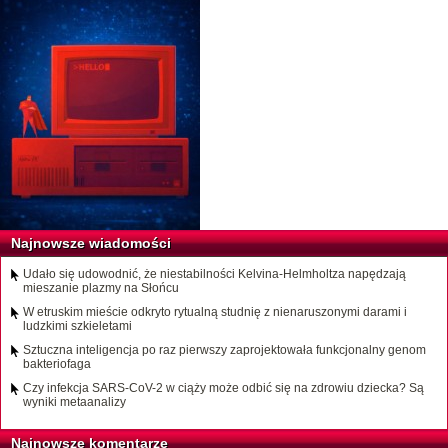
Najnowsze wiadomości
Udało się udowodnić, że niestabilności Kelvina-Helmholtza napędzają
mieszanie plazmy na Słońcu
W etruskim mieście odkryto rytualną studnię z nienaruszonymi darami i
ludzkimi szkieletami
Sztuczna inteligencja po raz pierwszy zaprojektowała funkcjonalny genom
bakteriofaga
Czy infekcja SARS-CoV-2 w ciąży może odbić się na zdrowiu dziecka? Są
wyniki metaanalizy
Najnowsze komentarze